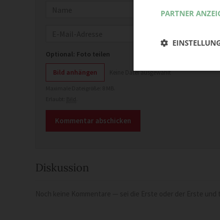
Name
PARTNER ANZEI
E-Mail
EINSTELLUN
Optional: Foto teilen
Bild anhängen
Keine Datei ausgewählt
Maximale Dateigröße: 8 MB.
Erlaubt:
Bild
.
Diskussion
Noch keine Kommentare — sei die Erste oder der Erste und t