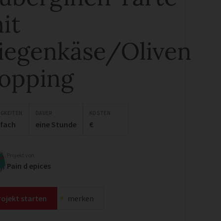
it
iegenkäse/Oliven
opping
IGKEITEN
DAUER
KOSTEN
nfach
eine Stunde
€
Projekt von
Pain d epices
rojekt starten
merken