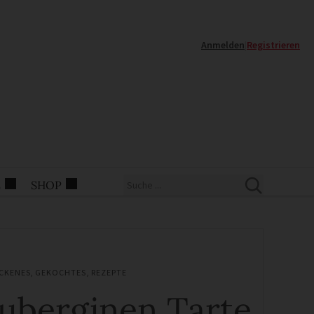
Anmelden
|
Registrieren
E
SHOP
CKENES
,
GEKOCHTES
,
REZEPTE
uberginen Tarte