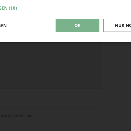
GEN
(18) →
GEN
OK
NUR N
eile deine Meinung.