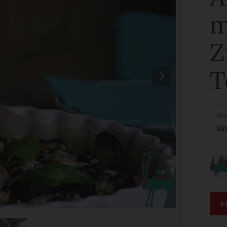
m
Z
T
FÄH
Ei
P