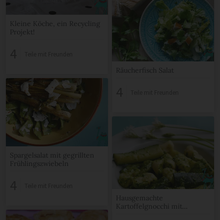
Kleine Köche, ein Recycling
Projekt!
4
Teile mit Freunden
Räucherfisch Salat
4
Teile mit Freunden
Spargelsalat mit gegrillten
Frühlingszwiebeln
4
Teile mit Freunden
Hausgemachte
Kartoffelgnocchi mit
Bärlauchpesto und knackigen