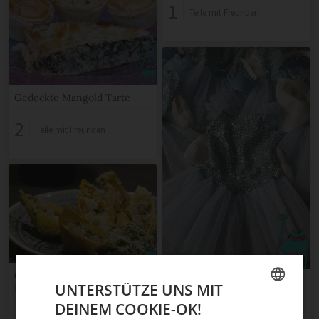
Zucchini
1
Teile mit Freunden
Gedeckte Mangold Tarte
2
Teile mit Freunden
Gefüllte Muschelnudeln in
Elsa als kleine Ballerina
UNTERSTÜTZE UNS MIT
Mangoldsoße
DEINEM COOKIE-OK!
1
GERMAN
Teile mit Freunden