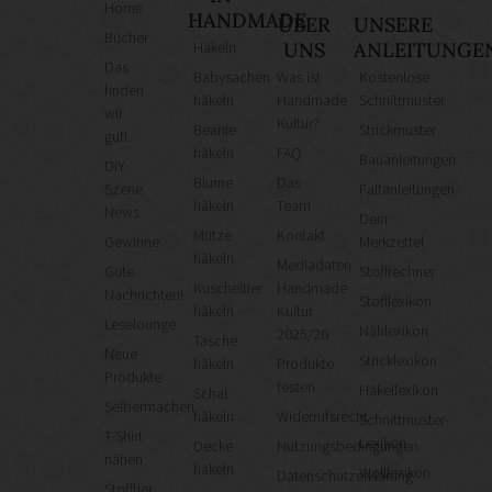
Home
HANDMADE
ÜBER
UNSERE
Bücher
Häkeln
UNS
ANLEITUNGE
Das
Babysachen
Was ist
Kostenlose
finden
häkeln
Handmade
Schnittmuster
wir
Kultur?
Beanie
Strickmuster
gut!
häkeln
FAQ
Bauanleitungen
DIY
Blume
Das
Szene
Faltanleitungen
häkeln
Team
News
Dein
Mütze
Kontakt
Gewinne
Merkzettel
häkeln
Mediadaten
Gute
Stoffrechner
Kuscheltier
Handmade
Nachrichten!
Stofflexikon
häkeln
Kultur
Leselounge
Nählexikon
2025/26
Tasche
Neue
Stricklexikon
häkeln
Produkte
Produkte
testen
Häkellexikon
Schal
Selbermachen
häkeln
Widerrufsrecht
Schnittmuster-
T-Shirt
Lexikon
Decke
Nutzungsbedingungen
nähen
häkeln
Wolllexikon
Datenschutzerklärung
Stofftier