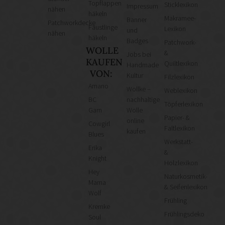
Topflappen
Sticklexikon
Impressum
nähen
häkeln
Makramee-
Banner
Patchworkdecke
Fäustlinge
Lexikon
und
nähen
häkeln
Badges
Patchwork-
WOLLE
&
Jobs bei
KAUFEN
Quiltlexikon
Handmade
VON:
Kultur
Filzlexikon
Amano
Wollke –
Weblexikon
BC
nachhaltige
Töpferlexikon
Garn
Wolle
Papier- &
online
Cowgirl
Faltlexikon
kaufen
Blues
Werkstatt-
Erika
&
Knight
Holzlexikon
Hey
Naturkosmetik-
Mama
& Seifenlexikon
Wolf
Frühling
Kremke
Frühlingsdeko
Soul