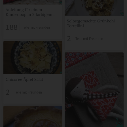
Anleitung für einen
Kinderloop in 2 farbigem
Patentmuster
Selbstgemachte Grünkohl
188
Tortellini
Teile mit Freunden
2
Teile mit Freunden
Chicorée Äpfel Salat
2
Teile mit Freunden