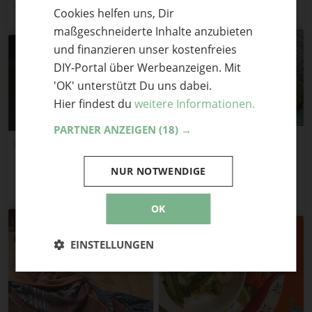
2
Teile mit Freunden
Cookies helfen uns, Dir
ENGLISH
maßgeschneiderte Inhalte anzubieten
und finanzieren unser kostenfreies
DIY-Portal über Werbeanzeigen. Mit
'OK' unterstützt Du uns dabei.
Hier findest du
weitere Informationen.
PARTNER ANZEIGEN
(18) →
Koriander Kokos Hähnchen
Mediterraner Kartoffelsalat
Curry
1
NUR NOTWENDIGE
2
Teile mit Freunden
Teile mit Freunden
OK
EINSTELLUNGEN