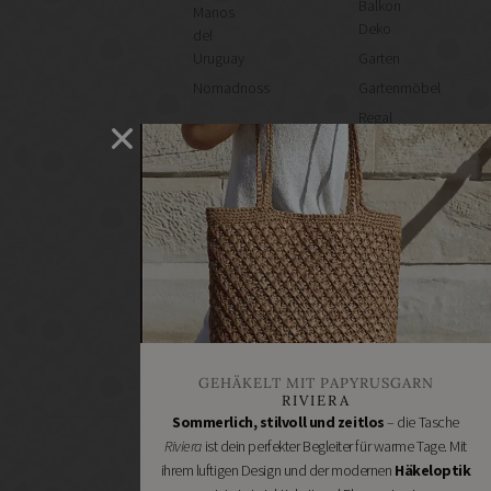
Balkon
Manos
Deko
del
Uruguay
Garten
Nomadnoss
Gartenmöbel
Regal
selber
machen
Heimwerken
Renovieren
DIY
GESCHÄFTE
Bastelbedarf
Stoffgeschäfte
Wollgeschäfte
GEHÄKELT MIT PAPYRUSGARN
Handgemachtes
RIVIERA
Schneidereibedarf
Sommerlich, stilvoll und zeitlos
– die Tasche
Riviera
ist dein perfekter Begleiter für warme Tage. Mit
Handarbeitszubehör
ihrem luftigen Design und der modernen
Häkeloptik
DIY