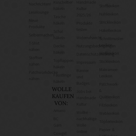
Kuscheltier
Handmade
Nachrichten!
Stofflexikon
häkeln
Kultur
Leselounge
Nählexikon
2025/26
Tasche
Neue
Stricklexikon
häkeln
Produkte
Produkte
testen
Häkellexikon
Schal
Selbermachen
häkeln
Widerrufsrecht
Schnittmuster-
T-Shirt
Lexikon
Decke
Nutzungsbedingungen
nähen
häkeln
Wolllexikon
Datenschutzerklärung
Stofftier
Topflappen
Sticklexikon
Impressum
nähen
häkeln
Makramee-
Banner
Patchworkdecke
Fäustlinge
Lexikon
und
nähen
häkeln
Badges
Patchwork-
WOLLE
&
Jobs bei
KAUFEN
Quiltlexikon
Handmade
VON:
Kultur
Filzlexikon
Amano
Wollke –
Weblexikon
BC
nachhaltige
Töpferlexikon
Garn
Wolle
Papier- &
online
Cowgirl
Faltlexikon