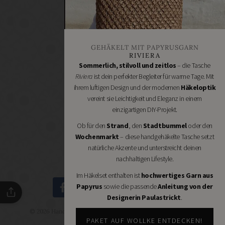
Bastelbedarf
Stoffgeschäfte
Wollgeschäfte
GEHÄKELT MIT PAPYRUSGARN
Handgemachtes
RIVIERA
Schneidereibedarf
Sommerlich, stilvoll und zeitlos
– die Tasche
Riviera
ist dein perfekter Begleiter für warme Tage. Mit
Handarbeitszubehör
ihrem luftigen Design und der modernen
Häkeloptik
DIY
vereint sie Leichtigkeit und Eleganz in einem
Online
einzigartigen DIY-Projekt.
Shops
Ob für den
Strand
, den
Stadtbummel
oder den
Schmuckzubehör
Wochenmarkt
– diese handgehäkelte Tasche setzt
Nähmaschinen
natürliche Akzente und unterstreicht deinen
nachhaltigen Lifestyle.
Im Häkelset enthalten ist
hochwertiges Garn aus
Papyrus
sowie die passende
Anleitung von der
Designerin Paulastrickt
.
© 2026 Handmade Kultur - DIY Community - Schöne Dinge
selbermachen.
PAKET AUF WOLLKE ENTDECKEN!