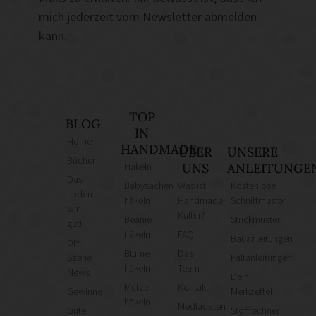
mich jederzeit vom Newsletter abmelden
kann.
TOP
BLOG
IN
Home
HANDMADE
ÜBER
UNSERE
Bücher
Häkeln
UNS
ANLEITUNGE
Das
Babysachen
Was ist
Kostenlose
finden
häkeln
Handmade
Schnittmuster
wir
Kultur?
Beanie
Strickmuster
gut!
häkeln
FAQ
Bauanleitungen
DIY
Blume
Das
Szene
Faltanleitungen
häkeln
Team
News
Dein
Mütze
Kontakt
Gewinne
Merkzettel
häkeln
Mediadaten
Gute
Stoffrechner