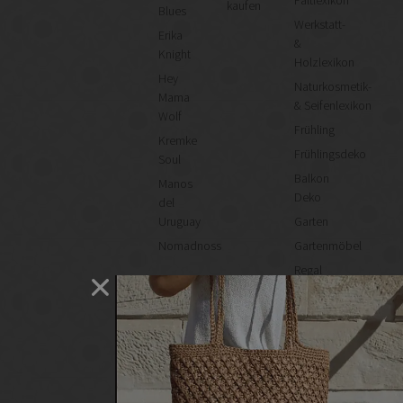
kaufen
Blues
Werkstatt-
Erika
&
Knight
Holzlexikon
Hey
Naturkosmetik-
Mama
& Seifenlexikon
Wolf
Frühling
Kremke
Frühlingsdeko
Soul
Balkon
Manos
Deko
del
Uruguay
Garten
Nomadnoss
Gartenmöbel
Regal
selber
machen
Heimwerken
Renovieren
DIY
GESCHÄFTE