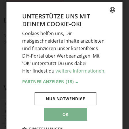
UNTERSTÜTZE UNS MIT
Diskussion
DEINEM COOKIE-OK!
GERMAN
Cookies helfen uns, Dir
ENGLISH
Noch keine Kommentare — sei die Erste oder der Erste und teile
maßgeschneiderte Inhalte anzubieten
deine Meinung.
und finanzieren unser kostenfreies
DIY-Portal über Werbeanzeigen. Mit
'OK' unterstützt Du uns dabei.
Hier findest du
weitere Informationen.
PARTNER ANZEIGEN
(18) →
Verwandte Themen
NUR NOTWENDIGE
Schnittmuster
PDF-Schnittmuster
OK
Stoffrechner
Stofflexikon
EINSTELLUNGEN