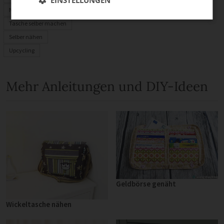
Nählexikon
Tasche selber machen
Selber nähen
Upcycling
Mehr Anleitungen und DIY-Ideen
Geldbörse genäht
Wickeltasche nähen