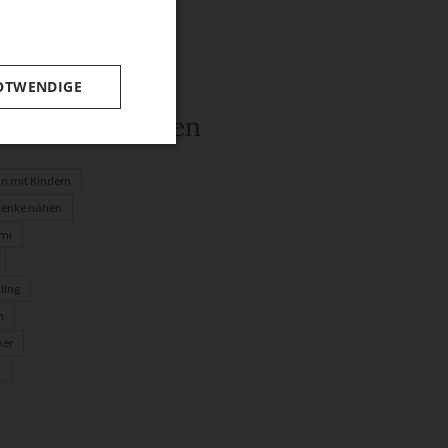
OTWENDIGE
rwandte Themen
ln mit Kindern
enke nähen
mi
ling
n
er
n