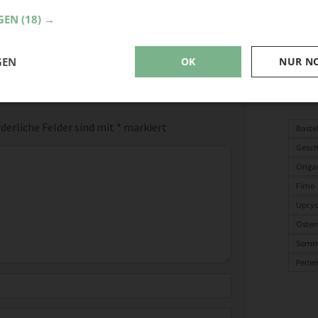
GEN
(18) →
GEN
OK
NUR N
Ve
derliche Felder sind mit
*
markiert
Baste
Gesch
Origa
Fimo
Upcyc
Oster
Somm
Perle