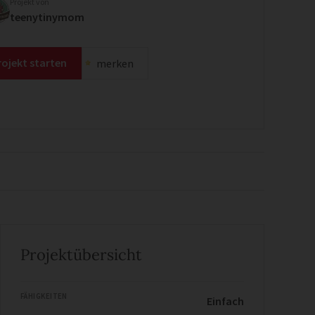
Projekt von
teenytinymom
rojekt starten
merken
Projektübersicht
FÄHIGKEITEN
Einfach