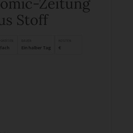
omic-Zeitung
us Stoff
IGKEITEN
DAUER
KOSTEN
nfach
Ein halber Tag
€