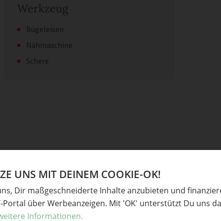
Werkzeug
Bügeleisen
Nähmaschine
Schere
“Eine Zahlentorte!
E UNS MIT DEINEM COOKIE-OK!
uns, Dir maßgeschneiderte Inhalte anzubieten und finanzie
Y-Portal über Werbeanzeigen. Mit 'OK' unterstützt Du uns da
weitere Informationen.