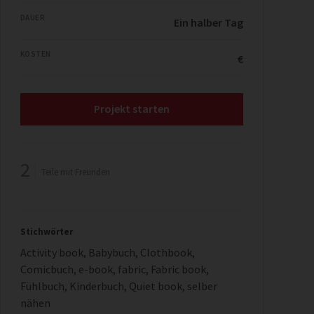
DAUER
Ein halber Tag
KOSTEN
€
Projekt starten
2
Teile mit Freunden
Stichwörter
Activity book
,
Babybuch
,
Clothbook
,
Comicbuch
,
e-book
,
fabric
,
Fabric book
,
Fühlbuch
,
Kinderbuch
,
Quiet book
,
selber
nähen