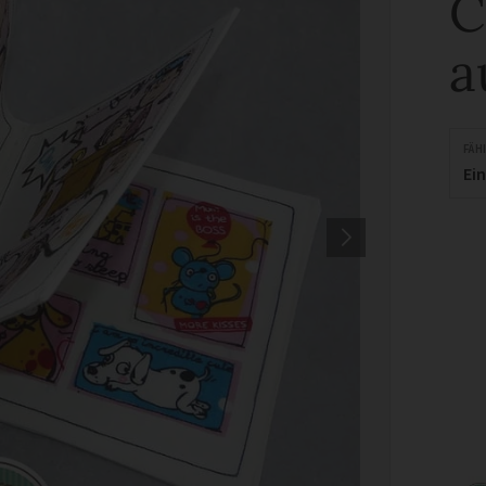
C
a
FÄH
Ei