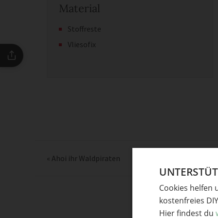
Material
Stoffreste
Vliesofix
«
Ahoi ihr Waldpiraten
UNTERSTÜTZ
Cookies helfen 
kostenfreies DI
Hier findest du