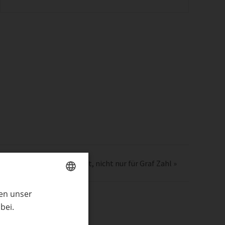
” – Ein Numbercake Rezept, nicht nur für Graf Zahl
»
ren unser
GERMAN
bei.
ENGLISH