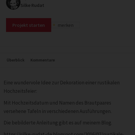
Silke Rudat
Projekt starten
merken
Überblick
Kommentare
Eine wundervole Idee zur Dekoration einer rustikalen
Hochzeitsfeier:
Mit Hochzeitsdatum und Namen des Brautpaares
versehene Tafeln in verschiedenen Ausführungen.
Die bebilderte Anleitung gibt es auf meinem Blog.
https://silke-rudat-de.blogspot.com/2016/07/rustikale-