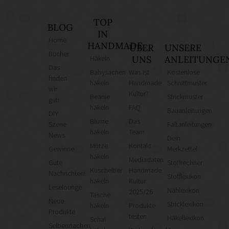
TOP
BLOG
IN
Home
HANDMADE
ÜBER
UNSERE
Bücher
Häkeln
UNS
ANLEITUNGE
Das
Babysachen
Was ist
Kostenlose
finden
häkeln
Handmade
Schnittmuster
wir
Kultur?
Beanie
Strickmuster
gut!
häkeln
FAQ
Bauanleitungen
DIY
Blume
Das
Szene
Faltanleitungen
häkeln
Team
News
Dein
Mütze
Kontakt
Gewinne
Merkzettel
häkeln
Mediadaten
Gute
Stoffrechner
Kuscheltier
Handmade
Nachrichten!
Stofflexikon
häkeln
Kultur
Leselounge
Nählexikon
2025/26
Tasche
Neue
Stricklexikon
häkeln
Produkte
Produkte
testen
Häkellexikon
Schal
Selbermachen