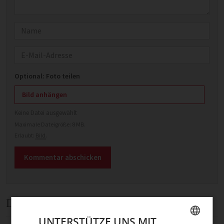
Name
E-Mail
Optional: Foto teilen
Bild anhängen
Keine Datei ausgewählt
Maximale Dateigröße: 8 MB.
Erlaubt:
Bild
.
Diskussion
UNTERSTÜTZE UNS MIT