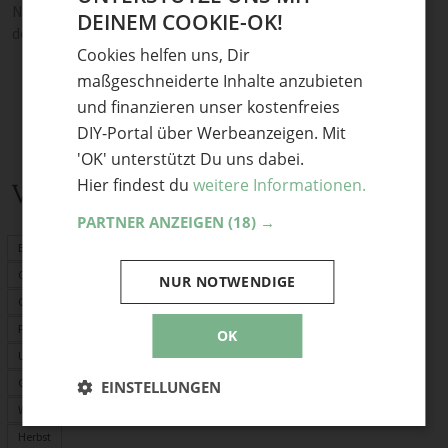
Noch keine Kommentare — sei die Erste oder der Erste und teile
DEINEM COOKIE-OK!
GERMAN
deine Meinung.
Cookies helfen uns, Dir
ENGLISH
maßgeschneiderte Inhalte anzubieten
und finanzieren unser kostenfreies
DIY-Portal über Werbeanzeigen. Mit
'OK' unterstützt Du uns dabei.
Hier findest du
weitere Informationen.
Verwandte Themen
PARTNER ANZEIGEN
(18) →
Basteln mit Kindern
Geschenke
NUR NOTWENDIGE
Origami
Fimo
OK
Upcycling
Garten-Deko
EINSTELLUNGEN
Weihnachten
Herbst