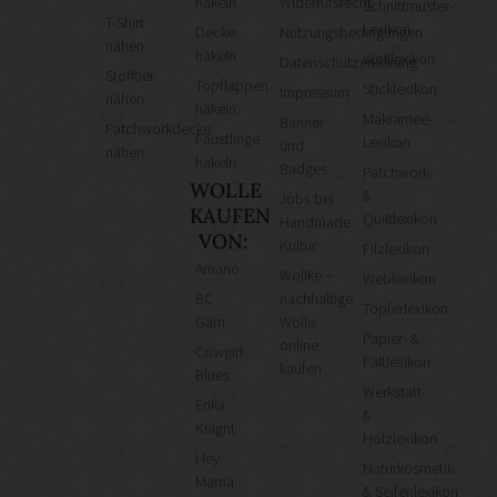
häkeln
Widerrufsrecht
Schnittmuster-
T-Shirt
Lexikon
Decke
Nutzungsbedingungen
nähen
häkeln
Wolllexikon
Datenschutzerklärung
Stofftier
Topflappen
Sticklexikon
Impressum
nähen
häkeln
Makramee-
Banner
Patchworkdecke
Fäustlinge
Lexikon
und
nähen
häkeln
Badges
Patchwork-
WOLLE
&
Jobs bei
KAUFEN
Quiltlexikon
Handmade
VON:
Kultur
Filzlexikon
Amano
Wollke –
Weblexikon
BC
nachhaltige
Töpferlexikon
Garn
Wolle
Papier- &
online
Cowgirl
Faltlexikon
kaufen
Blues
Werkstatt-
Erika
&
Knight
Holzlexikon
Hey
Naturkosmetik-
Mama
& Seifenlexikon