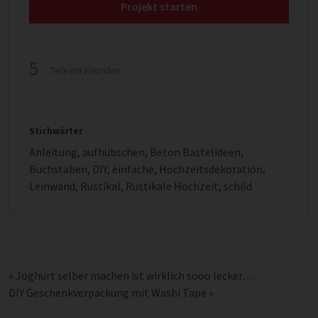
Projekt starten
5
Teile mit Freunden
Stichwörter
Anleitung
,
aufhübschen
,
Beton Bastelideen
,
Buchstaben
,
DIY
,
einfache
,
Hochzeitsdekoration
,
Leinwand
,
Rustikal
,
Rustikale Hochzeit
,
schild
«
Joghurt selber machen ist wirklich sooo lecker…
DIY Geschenkverpackung mit Washi Tape
»