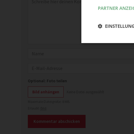
PARTNER ANZEI
EINSTELLUN
Name
E-Mail
Optional: Foto teilen
Bild anhängen
Keine Datei ausgewählt
Maximale Dateigröße: 8 MB.
Erlaubt:
Bild
.