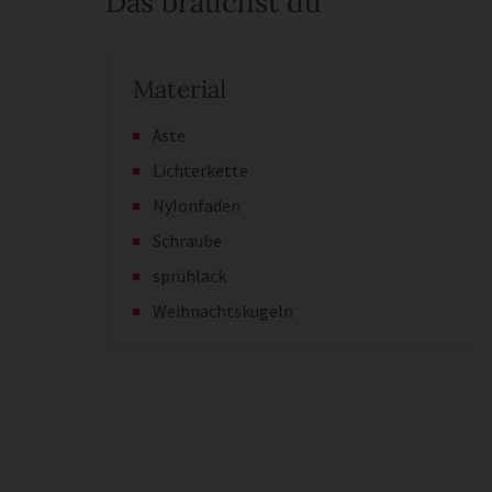
Das brauchst du
Material
Äste
Lichterkette
Nylonfaden
Schraube
sprühlack
Weihnachtskugeln