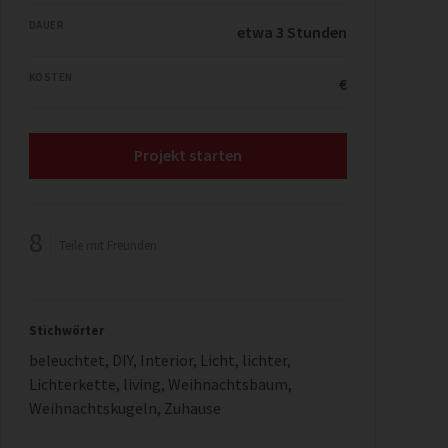
DAUER
etwa 3 Stunden
KOSTEN
€
Projekt starten
8
Teile mit Freunden
Stichwörter
beleuchtet
,
DIY
,
Interior
,
Licht
,
lichter
,
Lichterkette
,
living
,
Weihnachtsbaum
,
Weihnachtskugeln
,
Zuhause