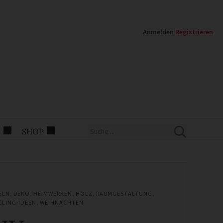
Anmelden
|
Registrieren
E
SHOP
ELN
,
DEKO
,
HEIMWERKEN
,
HOLZ
,
RAUMGESTALTUNG
,
CLING-IDEEN
,
WEIHNACHTEN