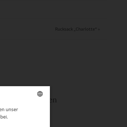
Rucksack „Charlotte“
»
rwandte Themen
ren unser
GERMAN
ln mit Kindern
bei.
ENGLISH
henke