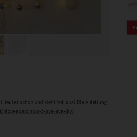
P
 leutet schön und sieht toll aus! Die Anleitung
withlovegoesxmas-5-aye-aye-diy/