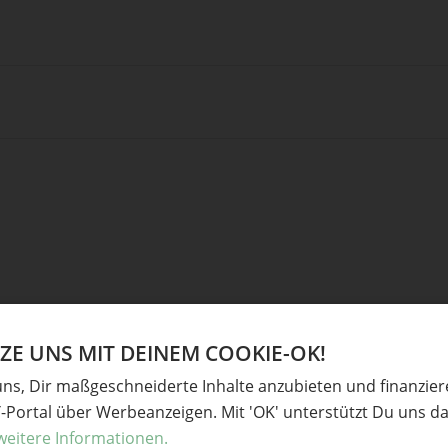
Ve
E UNS MIT DEINEM COOKIE-OK!
uns, Dir maßgeschneiderte Inhalte anzubieten und finanzie
derliche Felder sind mit
*
markiert
Baste
Y-Portal über Werbeanzeigen. Mit 'OK' unterstützt Du uns da
Gesc
weitere Informationen.