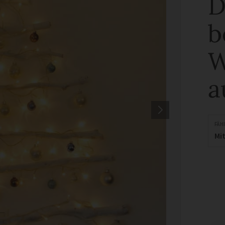
D
b
W
a
FÄH
Mit