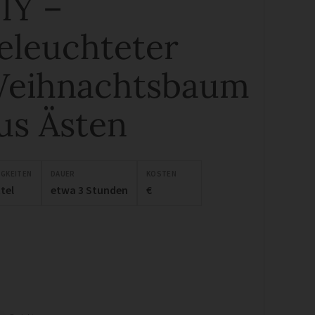
IY –
eleuchteter
eihnachtsbaum
us Ästen
IGKEITEN
DAUER
KOSTEN
tel
etwa 3 Stunden
€