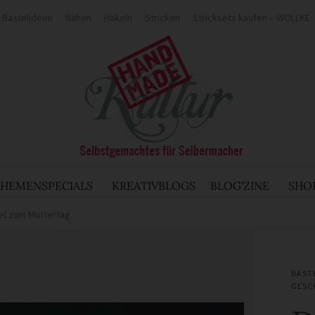
Bastelideen
Nähen
Häkeln
Stricken
Stricksets kaufen – WOLLKE
THEMENSPECIALS
KREATIVBLOGS
BLOG'ZINE
SHO
el zum Muttertag
BAST
GESC