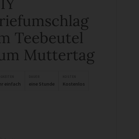
IY
riefumschlag
m Teebeutel
um Muttertag
IGKEITEN
DAUER
KOSTEN
hr einfach
eine Stunde
Kostenlos