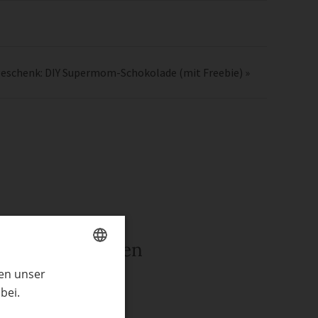
geschenk: DIY Supermom-Schokolade (mit Freebie)
»
rwandte Themen
ren unser
GERMAN
ln mit Kindern
bei.
ENGLISH
henke