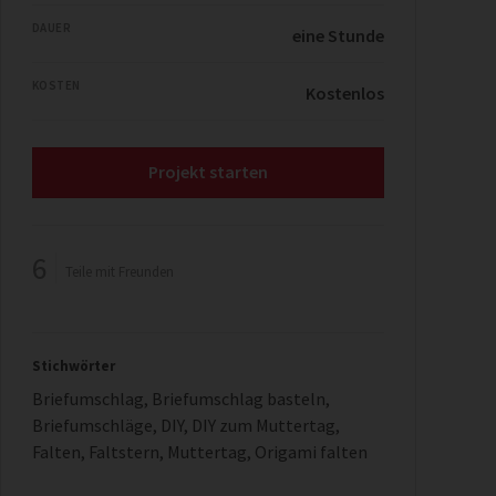
DAUER
eine Stunde
KOSTEN
Kostenlos
Projekt starten
6
Teile mit Freunden
Stichwörter
Briefumschlag
,
Briefumschlag basteln
,
Briefumschläge
,
DIY
,
DIY zum Muttertag
,
Falten
,
Faltstern
,
Muttertag
,
Origami falten