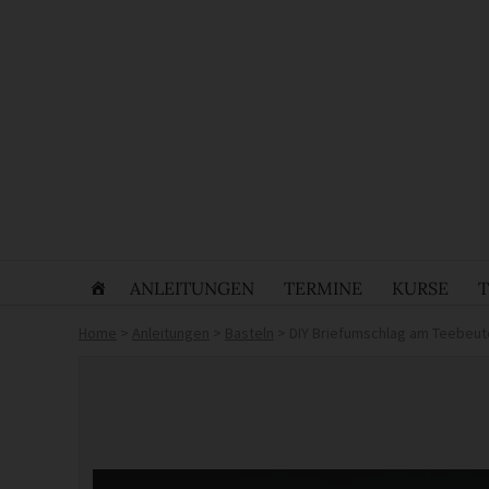
ANLEITUNGEN
TERMINE
KURSE
Home
>
Anleitungen
>
Basteln
>
DIY Briefumschlag am Teebeut