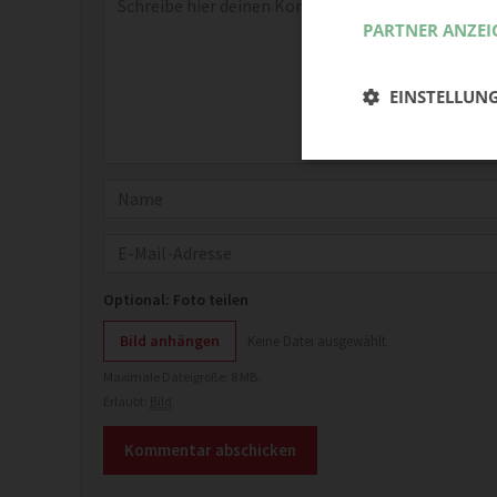
PARTNER ANZEI
EINSTELLUN
Name
E-Mail
Optional: Foto teilen
Bild anhängen
Keine Datei ausgewählt
Maximale Dateigröße: 8 MB.
Erlaubt:
Bild
.