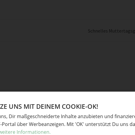
Schnelles Muttertags
Ve
E UNS MIT DEINEM COOKIE-OK!
uns, Dir maßgeschneiderte Inhalte anzubieten und finanzie
derliche Felder sind mit
*
markiert
Baste
Y-Portal über Werbeanzeigen. Mit 'OK' unterstützt Du uns da
Gesc
weitere Informationen.