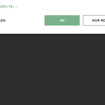
GEN
(18) →
GEN
OK
NUR N
Shirt bis es euch gefällt.
t.