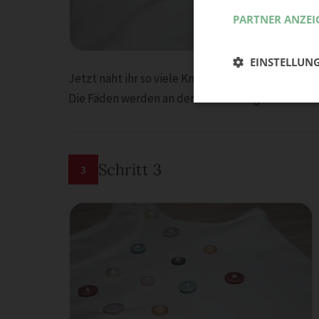
PARTNER ANZEI
EINSTELLUN
Jetzt näht ihr so viele Knöpfe wie ihr wollt an das 
Die Fäden werden an der Innenseite gut verknote
Schritt 3
3