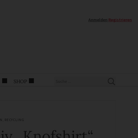
Anmelden
|
Registrieren
E
SHOP
N
,
RECYCLING
iy „Knofshirt“