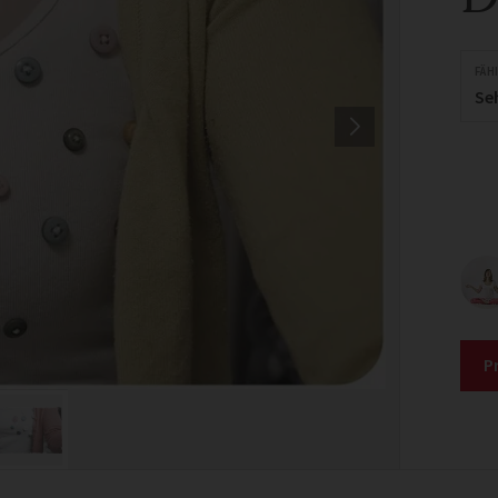
FÄH
Se
P