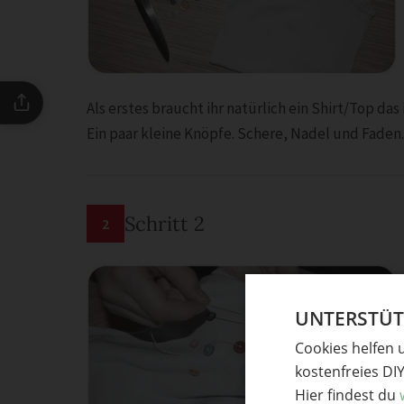
Als erstes braucht ihr natürlich ein Shirt/Top das
Ein paar kleine Knöpfe. Schere, Nadel und Faden.
Schritt 2
2
UNTERSTÜTZ
Cookies helfen 
kostenfreies DI
Hier findest du