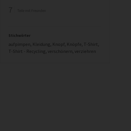
7
Teile mit Freunden
Stichwörter
aufpimpen
,
Kleidung
,
Knopf
,
Knöpfe
,
T-Shirt
,
T-Shirt - Recycling
,
verschönern
,
verziehren