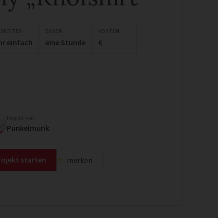
IGKEITEN
DAUER
KOSTEN
hr einfach
eine Stunde
€
Projekt von
Punkelmunk
rojekt starten
merken