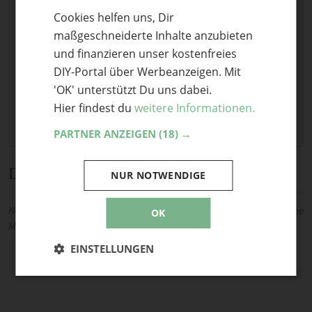
Cookies helfen uns, Dir
ENGLISH
Bild anhängen
maßgeschneiderte Inhalte anzubieten
Keine Datei ausgewählt
und finanzieren unser kostenfreies
Maximale Dateigröße: 8 MB.
DIY-Portal über Werbeanzeigen. Mit
Erlaubt:
Bild
.
'OK' unterstützt Du uns dabei.
Hier findest du
weitere Informationen.
PARTNER ANZEIGEN
(18) →
Diskussion
NUR NOTWENDIGE
Noch keine Kommentare — sei die Erste oder der Erste und teile deine
OK
Meinung.
EINSTELLUNGEN