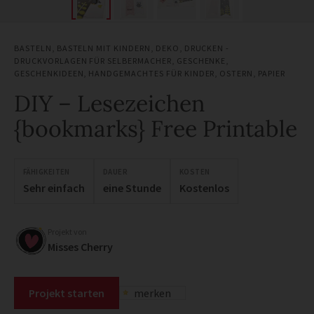
BASTELN
,
BASTELN MIT KINDERN
,
DEKO
,
DRUCKEN -
DRUCKVORLAGEN FÜR SELBERMACHER
,
GESCHENKE
,
GESCHENKIDEEN
,
HANDGEMACHTES FÜR KINDER
,
OSTERN
,
PAPIER
DIY – Lesezeichen
{bookmarks} Free Printable
FÄHIGKEITEN
DAUER
KOSTEN
Sehr einfach
eine Stunde
Kostenlos
Projekt von
Misses Cherry
Projekt starten
merken