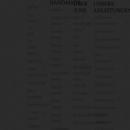
HANDMADE
ÜBER
UNSERE
Bücher
Häkeln
UNS
ANLEITUNGE
Das
Babysachen
Was ist
Kostenlose
finden
häkeln
Handmade
Schnittmuster
wir
Kultur?
Beanie
Strickmuster
gut!
häkeln
FAQ
Bauanleitungen
DIY
Blume
Das
Szene
Faltanleitungen
häkeln
Team
News
Dein
Mütze
Kontakt
Gewinne
Merkzettel
häkeln
Mediadaten
Gute
Stoffrechner
Kuscheltier
Handmade
Nachrichten!
Stofflexikon
häkeln
Kultur
Leselounge
Nählexikon
2025/26
Tasche
Neue
Stricklexikon
häkeln
Produkte
Produkte
testen
Häkellexikon
Schal
Selbermachen
häkeln
Widerrufsrecht
Schnittmuster-
T-Shirt
Lexikon
Decke
Nutzungsbedingungen
nähen
häkeln
Wolllexikon
Datenschutzerklärung
Stofftier
Topflappen
Sticklexikon