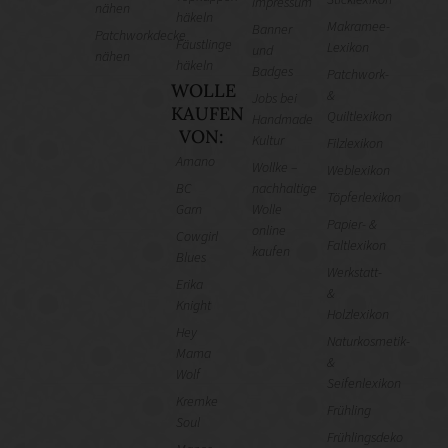
Impressum
nähen
häkeln
Makramee-
Banner
Patchworkdecke
Fäustlinge
Lexikon
und
nähen
häkeln
Badges
Patchwork-
WOLLE
&
Jobs bei
KAUFEN
Quiltlexikon
Handmade
VON:
Kultur
Filzlexikon
Amano
Wollke –
Weblexikon
BC
nachhaltige
Töpferlexikon
Garn
Wolle
Papier- &
online
Cowgirl
Faltlexikon
kaufen
Blues
Werkstatt-
Erika
&
Knight
Holzlexikon
Hey
Naturkosmetik-
Mama
&
Wolf
Seifenlexikon
Kremke
Frühling
Soul
Frühlingsdeko