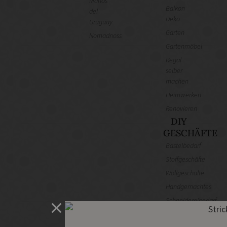
Manos
Balkon
del
Deko
Uruguay
Garten
Nomadnoss
Gartenmöbel
Regal
selber
machen
Heimwerken
Renovieren
DIY
GESCHÄFTE
Bastelbedarf
Stoffgeschäfte
Wollgeschäfte
Handgemachtes
Schneidereibedarf
Handarbeitszubehör