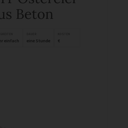
us Beton
IGKEITEN
DAUER
KOSTEN
hr einfach
eine Stunde
€