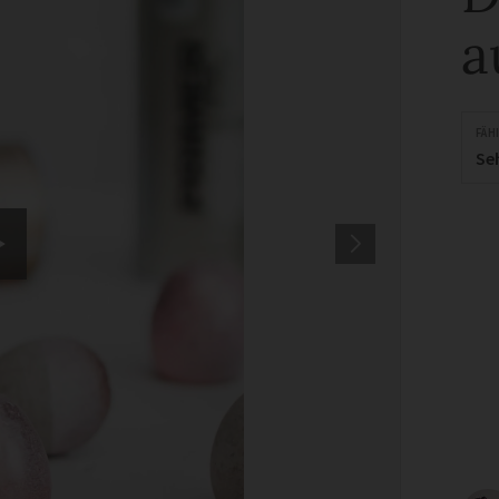
a
FÄH
Se