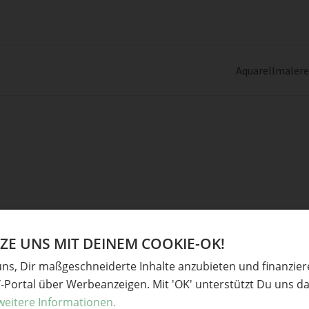
Aquarellmalerei
Ve
E UNS MIT DEINEM COOKIE-OK!
uns, Dir maßgeschneiderte Inhalte anzubieten und finanzie
derliche Felder sind mit
*
markiert
Upcyc
Y-Portal über Werbeanzeigen. Mit 'OK' unterstützt Du uns da
Garte
weitere Informationen.