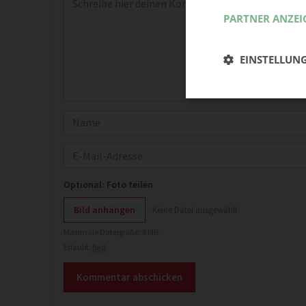
PARTNER ANZEI
EINSTELLUN
Name
E-Mail
Optional: Foto teilen
Bild anhängen
Keine Datei ausgewählt
Maximale Dateigröße: 8 MB.
Erlaubt:
Bild
.