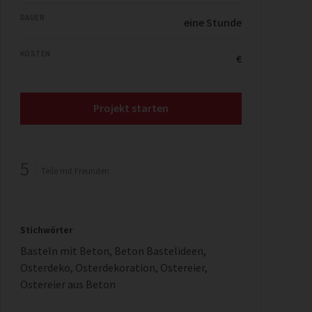
DAUER
eine Stunde
KOSTEN
€
Projekt starten
5
Teile mit Freunden
Stichwörter
Basteln mit Beton
,
Beton Bastelideen
,
Osterdeko
,
Osterdekoration
,
Ostereier
,
Ostereier aus Beton