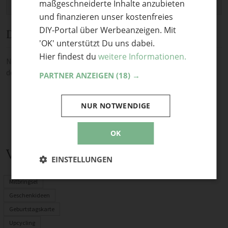
maßgeschneiderte Inhalte anzubieten
und finanzieren unser kostenfreies
DIY-Portal über Werbeanzeigen. Mit
Diskussion
'OK' unterstützt Du uns dabei.
Hier findest du
weitere Informationen.
Noch keine Kommentare — sei die Erste oder der Erste und teile
deine Meinung.
PARTNER ANZEIGEN
(18) →
NUR NOTWENDIGE
OK
Verwandte Themen
EINSTELLUNGEN
Mitbringsel
Geschenkideen
Geburtstagskarte
Upcycling