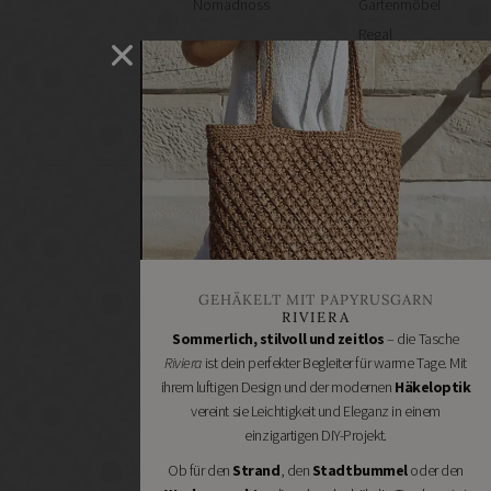
Nomadnoss
Gartenmöbel
Regal
selber
machen
Heimwerken
Renovieren
DIY
GESCHÄFTE
Bastelbedarf
Stoffgeschäfte
Wollgeschäfte
GEHÄKELT MIT PAPYRUSGARN
Handgemachtes
RIVIERA
Schneidereibedarf
Sommerlich, stilvoll und zeitlos
– die Tasche
Riviera
ist dein perfekter Begleiter für warme Tage. Mit
Handarbeitszubehör
ihrem luftigen Design und der modernen
Häkeloptik
DIY
vereint sie Leichtigkeit und Eleganz in einem
Online
einzigartigen DIY-Projekt.
Shops
Ob für den
Strand
, den
Stadtbummel
oder den
Schmuckzubehör