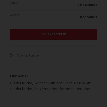
DAUER
eine Stunde
KOSTEN
Kostenlos
Projekt starten
5
Teile mit Freunden
Stichwörter
aus der Küche
,
Geschenk aus der Küche
,
Geschenke
aus der Küche
,
Holzbrettchen
,
Schneidebrettchen