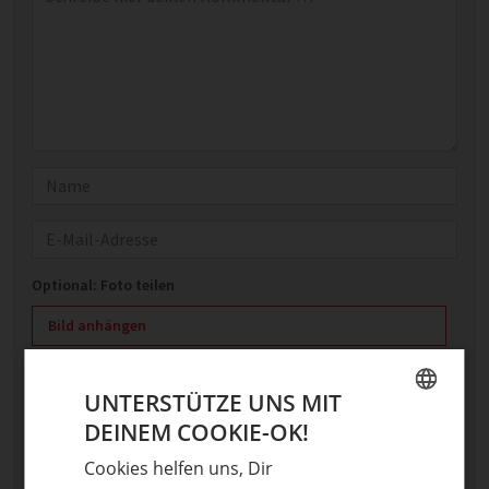
Name
E-Mail
Optional: Foto teilen
Bild anhängen
Keine Datei ausgewählt
Maximale Dateigröße: 8 MB.
UNTERSTÜTZE UNS MIT
Erlaubt:
Bild
.
DEINEM COOKIE-OK!
GERMAN
Cookies helfen uns, Dir
ENGLISH