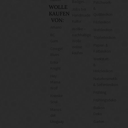
Badges
Patchwork-
WOLLE
&
Jobs bei
KAUFEN
Quiltlexikon
Handmade
VON:
Kultur
Filzlexikon
Amano
Wollke –
Weblexikon
BC
nachhaltige
Töpferlexikon
Garn
Wolle
Papier- &
online
Cowgirl
Faltlexikon
kaufen
Blues
Werkstatt-
Erika
&
Knight
Holzlexikon
Hey
Naturkosmetik-
Mama
& Seifenlexikon
Wolf
Frühling
Kremke
Frühlingsdeko
Soul
Balkon
Manos
Deko
del
Uruguay
Garten