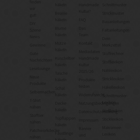
finden
häkeln
Handmade
Schnittmuster
wir
Kultur?
Beanie
Strickmuster
gut!
häkeln
FAQ
Bauanleitungen
DIY
Blume
Das
Szene
Faltanleitungen
häkeln
Team
News
Dein
Mütze
Kontakt
Gewinne
Merkzettel
häkeln
Mediadaten
Gute
Stoffrechner
Kuscheltier
Handmade
Nachrichten!
Stofflexikon
häkeln
Kultur
Leselounge
Nählexikon
2025/26
Tasche
Neue
Stricklexikon
häkeln
Produkte
Produkte
testen
Häkellexikon
Schal
Selbermachen
häkeln
Widerrufsrecht
Schnittmuster-
T-Shirt
Lexikon
Decke
Nutzungsbedingungen
nähen
häkeln
Wolllexikon
Datenschutzerklärung
Stofftier
Topflappen
Sticklexikon
Impressum
nähen
häkeln
Makramee-
Banner
Patchworkdecke
Fäustlinge
Lexikon
und
nähen
häkeln