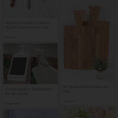
Veganes Nutella | Leckere
dunkle Schokocreme mit
Haselnüssen und Mandeln …
nicht nur super als närrisches
Mohntage
Katerfrühstück | Mohntage
DIY Schneidebrettchen aus
Geschenkidee: Tablethalter
Holz
für die Küche
ars textura
Dekoelement