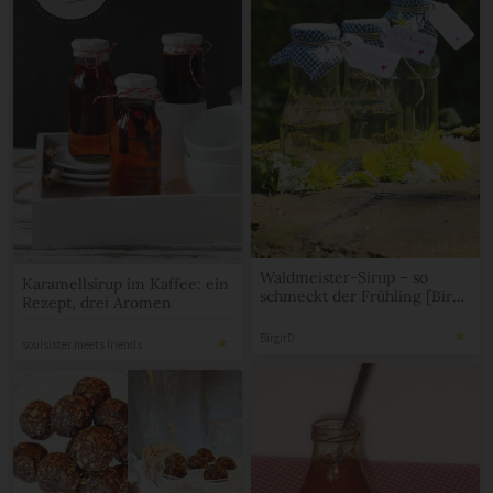
Waldmeister-Sirup – so
Karamellsirup im Kaffee: ein
schmeckt der Frühling [Birgit
Rezept, drei Aromen
D]
BirgitD
soulsister meets friends