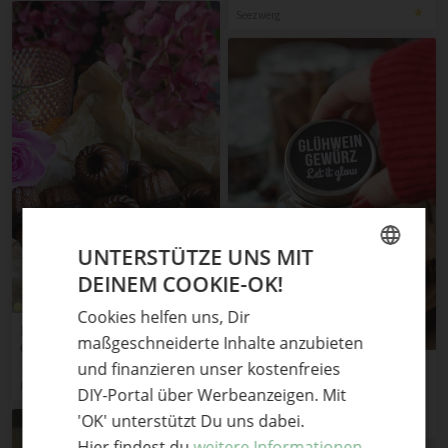
Seezwerg
UNTERSTÜTZE UNS MIT
DEINEM COOKIE-OK!
GERMAN
Cookies helfen uns, Dir
ENGLISH
Kleine Gugelhupfe als
maßgeschneiderte Inhalte anzubieten
Geschenk aus meiner Küche
und finanzieren unser kostenfreies
Glühweingewürz
selbstgemacht fürs
Pearl's Harbor Kreativblog
DIY-Portal über Werbeanzeigen. Mit
Weihnachtsmarkt-Feeling
'OK' unterstützt Du uns dabei.
Zuhause (mit Freebie
Unterfreunden
Etikett!)
Hier findest du
weitere Informationen.