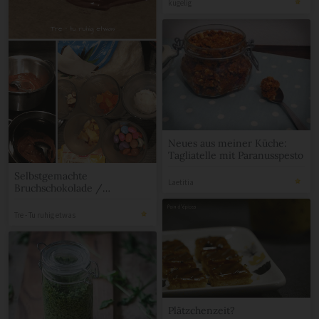
kugelig
Neues aus meiner Küche:
Tagliatelle mit Paranusspesto
Selbstgemachte
Laetitia
Bruchschokolade /
Geschenk aus der Küche
Tre - Tu ruhig etwas
Plätzchenzeit?