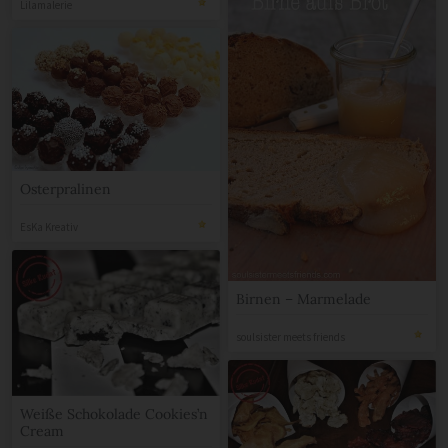
Lilamalerie
Osterpralinen
EsKa Kreativ
Birnen – Marmelade
soulsister meets friends
Weiße Schokolade Cookies’n
Cream