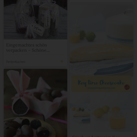
Eingemachtes schön
verpacken – Schöne
Etiketten für Eingemachtes
selber basteln
PerlenKuchen