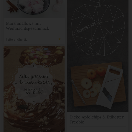
Marshmallows mit
Weihnachtsgeschmack
heiterundhurtig
Dicke Apfelchips & Etiketten
Freebie