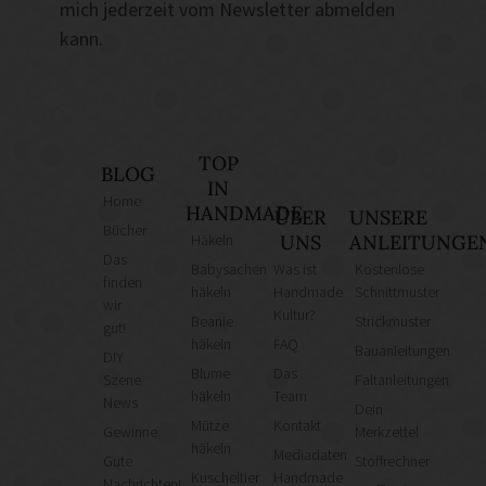
mich jederzeit vom Newsletter abmelden
kann.
TOP
BLOG
IN
Home
HANDMADE
ÜBER
UNSERE
Bücher
Häkeln
UNS
ANLEITUNGE
Das
Babysachen
Was ist
Kostenlose
finden
häkeln
Handmade
Schnittmuster
wir
Kultur?
Beanie
Strickmuster
gut!
häkeln
FAQ
Bauanleitungen
DIY
Blume
Das
Szene
Faltanleitungen
häkeln
Team
News
Dein
Mütze
Kontakt
Gewinne
Merkzettel
häkeln
Mediadaten
Gute
Stoffrechner
Kuscheltier
Handmade