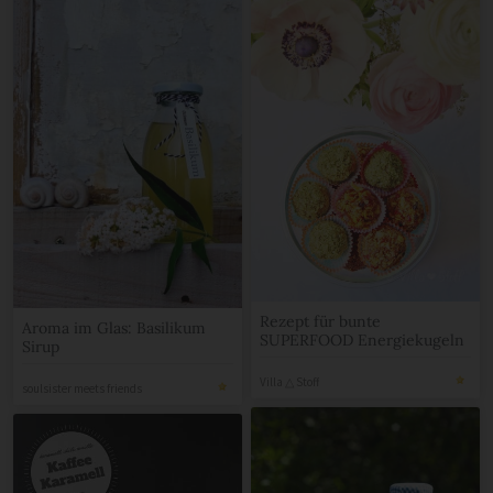
Rezept für bunte
Aroma im Glas: Basilikum
SUPERFOOD Energiekugeln
Sirup
Villa △ Stoff
soulsister meets friends