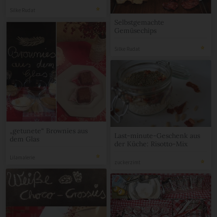
Silke Rudat
Selbstgemachte
Gemüsechips
Silke Rudat
„getunete“ Brownies aus
Last-minute-Geschenk aus
dem Glas
der Küche: Risotto-Mix
Lilamalerie
zuckerzimt