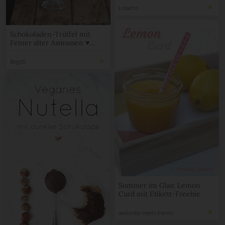
Lisbeths
Schokoladen-Trüffel mit
Feiner alter Asmussen ♥
Geschenke aus der Küche
[Birgit D]
BirgitD
Sommer im Glas: Lemon
Curd mit Etikett-Freebie
soulsister meets friends