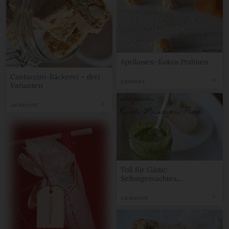
Aprikosen-Kokos Pralinen
Cantuccini-Bäckerei – drei
phonolina
Varianten
zuckerzimt
Toll für Gäste:
Selbstgemachtes
Kräuterpesto mit Nüssen und
Zitrone
zuckerzimt