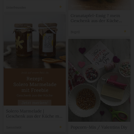
die süßesten Advents-
Mitbringsel
Unterfreunden
Granatapfel-Essig ? mein
Geschenk aus der Küche
[Birgit D]
BirgitD
Solero Marmelade |
Geschenk aus der Küche mit
Freebie-Etikett
Popcorn-Mix / Valentins Diy
Svenniliebt