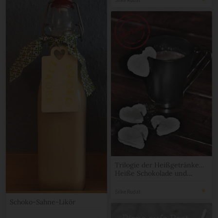
Silke Rudat
Trilogie der Heißgetränke…
Heiße Schokolade und
Marshmallows
Silke Rudat
Schoko-Sahne-Likör