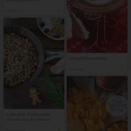
Mandelplätzchen!“
Lisbeths
Bratapfelmarmelade
Lilamalerie
5 Minuten Weihnachts-
Granola aus der Pfanne