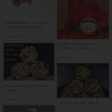
Glücksbällchen – würdiger
Schokoladenersatz mit
Suchtpotential
nowmatterhow
leckere Mitbringsel zur
Grillparty – Mango-
Tomaten-Ketchup und
eingelegter Feta
gifts of love
Amaranth-Feige-Walnuss-
Kugeln
Silke Rudat
Pistazien-Sesam-Kugeln