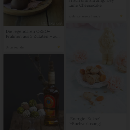
Frisch und zitronig: Key
Lime Cheesecake
soulsister meets friends
Die legendären OREO-
Pralinen aus 3 Zutaten – zu
Ostern in Ei-Form
Unterfreunden
„Energie-Kekse“
[+Buchverlosung]