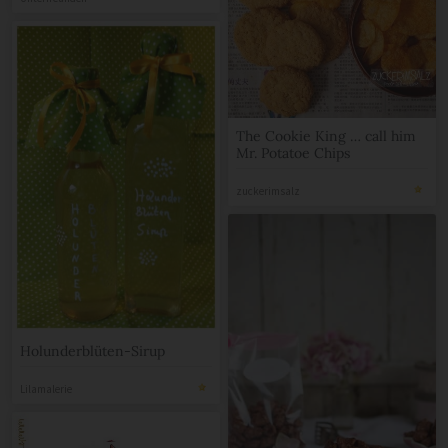
Unterfreunden
The Cookie King … call him
Mr. Potatoe Chips
zuckerimsalz
Holunderblüten-Sirup
Lilamalerie