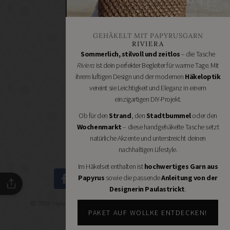
Stoffgeschäfte
Wollgeschäfte
GEHÄKELT MIT PAPYRUSGARN
Handgemachtes
RIVIERA
Schneidereibedarf
Sommerlich, stilvoll und zeitlos
– die Tasche
Riviera
ist dein perfekter Begleiter für warme Tage. Mit
Handarbeitszubehör
ihrem luftigen Design und der modernen
Häkeloptik
DIY
vereint sie Leichtigkeit und Eleganz in einem
Online
einzigartigen DIY-Projekt.
Shops
Ob für den
Strand
, den
Stadtbummel
oder den
Schmuckzubehör
Wochenmarkt
– diese handgehäkelte Tasche setzt
Nähmaschinen
natürliche Akzente und unterstreicht deinen
nachhaltigen Lifestyle.
Im Häkelset enthalten ist
hochwertiges Garn aus
Papyrus
sowie die passende
Anleitung von der
Designerin Paulastrickt
.
© 2026 Handmade Kultur - DIY Community - Schöne Dinge
selbermachen.
PAKET AUF WOLLKE ENTDECKEN!