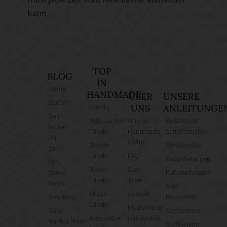
kann.
TOP
BLOG
IN
Home
HANDMADE
ÜBER
UNSERE
Bücher
Häkeln
UNS
ANLEITUNGE
Das
Babysachen
Was ist
Kostenlose
finden
häkeln
Handmade
Schnittmuster
wir
Kultur?
Beanie
Strickmuster
gut!
häkeln
FAQ
Bauanleitungen
DIY
Blume
Das
Szene
Faltanleitungen
häkeln
Team
News
Dein
Mütze
Kontakt
Gewinne
Merkzettel
häkeln
Mediadaten
Gute
Stoffrechner
Kuscheltier
Handmade
Nachrichten!
Stofflexikon