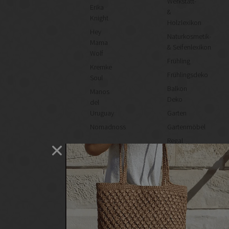
Werkstatt-
Erika
&
Knight
Holzlexikon
Hey
Naturkosmetik-
Mama
& Seifenlexikon
Wolf
Frühling
Kremke
Frühlingsdeko
Soul
Balkon
Manos
Deko
del
Uruguay
Garten
Nomadnoss
Gartenmöbel
Regal
selber
machen
Heimwerken
Renovieren
DIY
GESCHÄFTE
Bastelbedarf