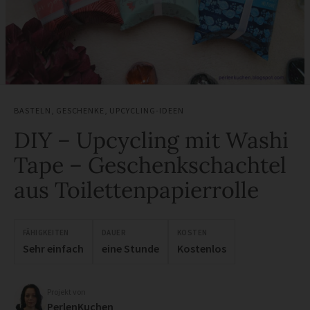
BASTELN
,
GESCHENKE
,
UPCYCLING-IDEEN
DIY – Upcycling mit Washi
Tape – Geschenkschachtel
aus Toilettenpapierrolle
FÄHIGKEITEN
DAUER
KOSTEN
Sehr einfach
eine Stunde
Kostenlos
Projekt von
PerlenKuchen