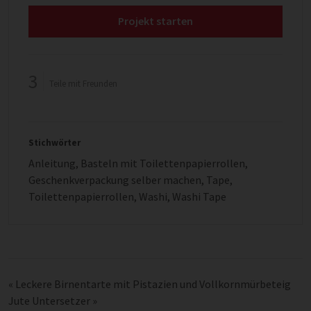
Projekt starten
3
Teile mit Freunden
Stichwörter
Anleitung
,
Basteln mit Toilettenpapierrollen
,
Geschenkverpackung selber machen
,
Tape
,
Toilettenpapierrollen
,
Washi
,
Washi Tape
«
Leckere Birnentarte mit Pistazien und Vollkornmürbeteig
Jute Untersetzer
»