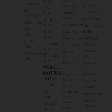
häkeln
Kultur
Leselounge
Nählexikon
2025/26
Tasche
Neue
Stricklexikon
häkeln
Produkte
Produkte
testen
Häkellexikon
Schal
Selbermachen
häkeln
Widerrufsrecht
Schnittmuster-
T-Shirt
Lexikon
Decke
Nutzungsbedingungen
nähen
häkeln
Wolllexikon
Datenschutzerklärung
Stofftier
Topflappen
Sticklexikon
Impressum
nähen
häkeln
Makramee-
Banner
Patchworkdecke
Fäustlinge
Lexikon
und
nähen
häkeln
Badges
Patchwork-
WOLLE
&
Jobs bei
KAUFEN
Quiltlexikon
Handmade
VON:
Kultur
Filzlexikon
Amano
Wollke –
Weblexikon
BC
nachhaltige
Töpferlexikon
Garn
Wolle
Papier- &
online
Cowgirl
Faltlexikon
kaufen
Blues