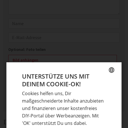
Name
E-Mail
Optional: Foto teilen
Bild anhängen
Keine Datei ausgewählt
UNTERSTÜTZE UNS MIT
Maximale Dateigröße: 8 MB.
DEINEM COOKIE-OK!
Erlaubt:
Bild
.
GERMAN
Cookies helfen uns, Dir
ENGLISH
maßgeschneiderte Inhalte anzubieten
und finanzieren unser kostenfreies
DIY-Portal über Werbeanzeigen. Mit
Diskussion
'OK' unterstützt Du uns dabei.