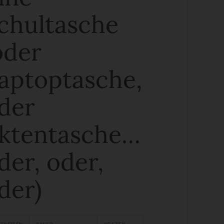
chultasche
oder
aptoptasche,
der
ktentasche…
der, oder,
der)