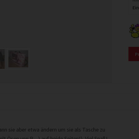
FÄH
Ei
P
kann sie aber etwa ändern um sie als Tasche zu
lt Ösen von P…) auf beide Seiten!). Viel Spaß!