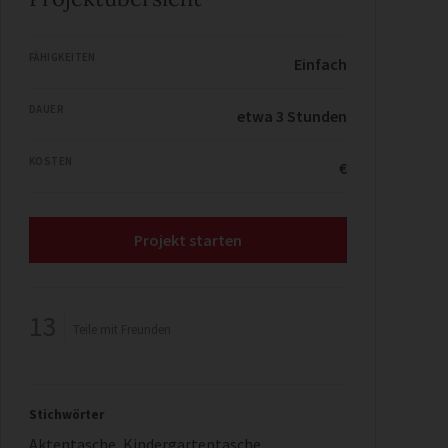
FÄHIGKEITEN
Einfach
DAUER
etwa 3 Stunden
KOSTEN
€
Projekt starten
13
Teile mit Freunden
Stichwörter
Aktentasche
,
Kindergartentasche
,