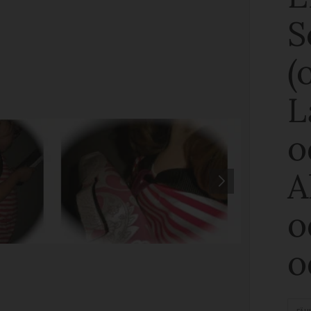
S
(
L
o
A
o
o