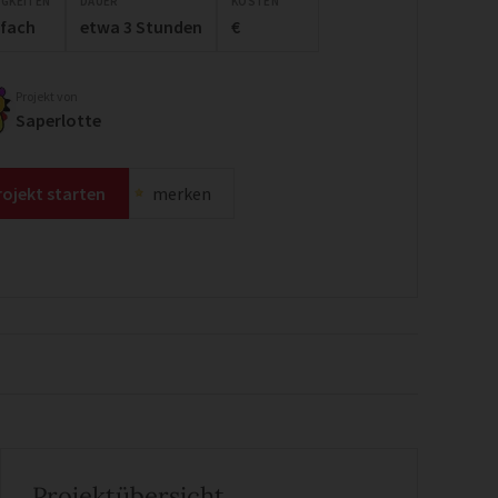
IGKEITEN
DAUER
KOSTEN
nfach
etwa 3 Stunden
€
Projekt von
Saperlotte
rojekt starten
merken
Projektübersicht