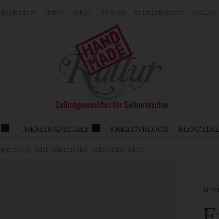
Bastelideen
Nähen
Häkeln
Stricken
Stricksets kaufen – WOLLKE
THEMENSPECIALS
KREATIVBLOGS
BLOG'ZIN
ptoptasche, oder Aktentasche…oder, oder, oder)
GESC
E