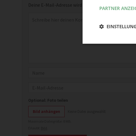
Deine E-Mail-Adresse wird nicht veröffentlicht.
Erfor
PARTNER ANZEI
Kommentar
*
EINSTELLUN
Name
E-Mail
Optional: Foto teilen
Bild anhängen
Keine Datei ausgewählt
Maximale Dateigröße: 8 MB.
Erlaubt:
Bild
.