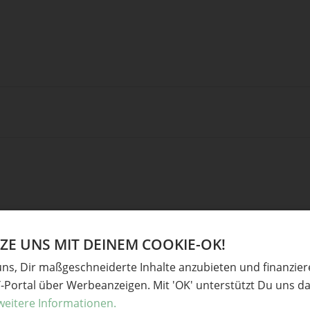
E UNS MIT DEINEM COOKIE-OK!
uns, Dir maßgeschneiderte Inhalte anzubieten und finanzie
Ve
Y-Portal über Werbeanzeigen. Mit 'OK' unterstützt Du uns da
weitere Informationen.