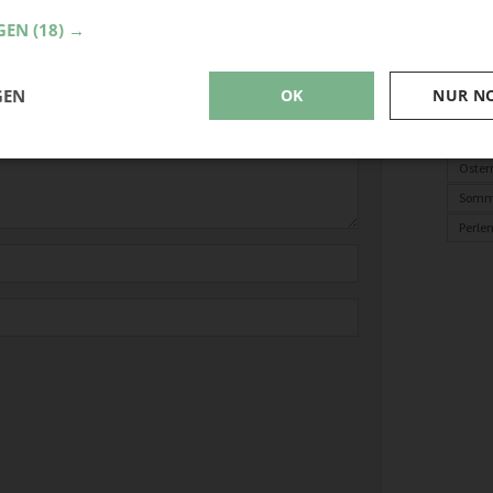
derliche Felder sind mit
*
markiert
Mitbri
GEN
(18) →
Gesch
Gebur
GEN
OK
NUR N
Upcyc
Baste
Oster
Somm
Perle