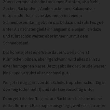
Zuerst vermischt ihr die trockenen Zutaten, also Mehl,
Zucker, Backpulver, Vanillezucker und Kakaopulver
miteinander. Ich mache das immer mit einem
Schneebesen. Dann gebt ihr das Öl dazu und rührt es gut
unter. Als nächstes gießt ihr langsam die Sojamilch dazu
und rührt schön weiter, aber immer nur mit dem
Schneebesen!
Das könnte jetzt eine Weile dauern, weil sich erst
Klümpchen bilden, aber irgendwann wird alles dann zu
einer homogenen Masse. Jetzt gebt ihr das Sprudelwasser
hinzu und verrührt alles nochmal gut.
Wer jetzt mag, gibt von den Schokotröpfchen schon 15g in
den Teig (oder mehr!) und rührt sie vorsichtig unter.
Dann gebt ihr den Teig in eure Backform. Ich habe meine
Auflaufform mit Backpapier ausgelegt, weil sie nach unten