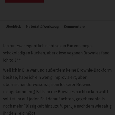
Überblick
Material & Werkzeug
Kommentare
Ich bin zwar eigentlich nicht so ein Fan von mega-
schokoladigen Kuchen, aber diese veganen Brownies fand
ich toll ^^
Weil ich in Eile war und außerdem keine Brownie-Backform
besitze, habe ich ein wenig improvisiert, aber
überraschenderweise ist ja ein leckerer Brownie
rasugekommen ;) Falls ihr die Brownies nachbacken wollt,
solltet ihr auf jeden Fall darauf achten, gegebenenfalls
noch mehr Flüssigkeit hinzuzufügen, je nachdem wie saftig
ihr den Teig mögt!