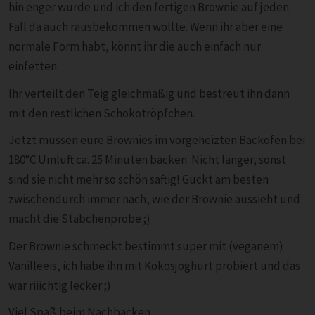
hin enger wurde und ich den fertigen Brownie auf jeden
Fall da auch rausbekommen wollte. Wenn ihr aber eine
normale Form habt, könnt ihr die auch einfach nur
einfetten.
Ihr verteilt den Teig gleichmäßig und bestreut ihn dann
mit den restlichen Schokotröpfchen.
Jetzt müssen eure Brownies im vorgeheizten Backofen bei
180°C Umluft ca. 25 Minuten backen. Nicht länger, sonst
sind sie nicht mehr so schön saftig! Guckt am besten
zwischendurch immer nach, wie der Brownie aussieht und
macht die Stäbchenprobe ;)
Der Brownie schmeckt bestimmt super mit (veganem)
Vanilleeis, ich habe ihn mit Kokosjoghurt probiert und das
war riiichtig lecker ;)
Viel Spaß beim Nachbacken,