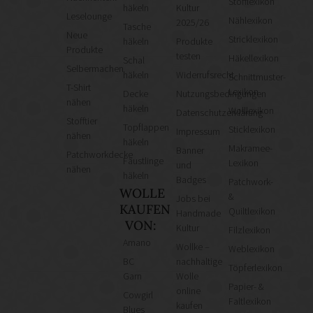
Stofflexikon
häkeln
Kultur
Leselounge
Nählexikon
2025/26
Tasche
Neue
Stricklexikon
häkeln
Produkte
Produkte
testen
Häkellexikon
Schal
Selbermachen
häkeln
Widerrufsrecht
Schnittmuster-
T-Shirt
Lexikon
Decke
Nutzungsbedingungen
nähen
häkeln
Wolllexikon
Datenschutzerklärung
Stofftier
Topflappen
Sticklexikon
Impressum
nähen
häkeln
Makramee-
Banner
Patchworkdecke
Fäustlinge
Lexikon
und
nähen
häkeln
Badges
Patchwork-
WOLLE
&
Jobs bei
KAUFEN
Quiltlexikon
Handmade
VON:
Kultur
Filzlexikon
Amano
Wollke –
Weblexikon
BC
nachhaltige
Töpferlexikon
Garn
Wolle
Papier- &
online
Cowgirl
Faltlexikon
kaufen
Blues