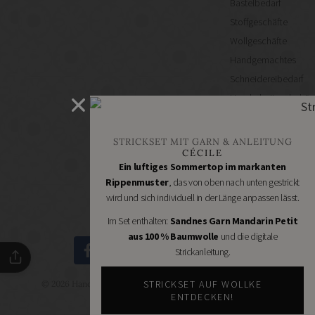
Bastelbedarf
Stoffgeschäfte
Wollgeschäfte
Handgemachtes
Schneidereibedarf
Handarbeitszubehör
DIY
Online
STRICKSET MIT GARN & ANLEITUNG
Shops
CÉCILE
Schmuckzubehör
Ein luftiges Sommertop im markanten
Rippenmuster
, das von oben nach unten gestrickt
Nähmaschinen
wird und sich individuell in der Länge anpassen lässt.
Im Set enthalten:
Sandnes Garn Mandarin Petit
aus 100 % Baumwolle
und die digitale
Strickanleitung.
STRICKSET AUF WOLLKE
© 2026 Handmade Kultur - DIY Community - Schöne Dinge
selbermachen.
ENTDECKEN!