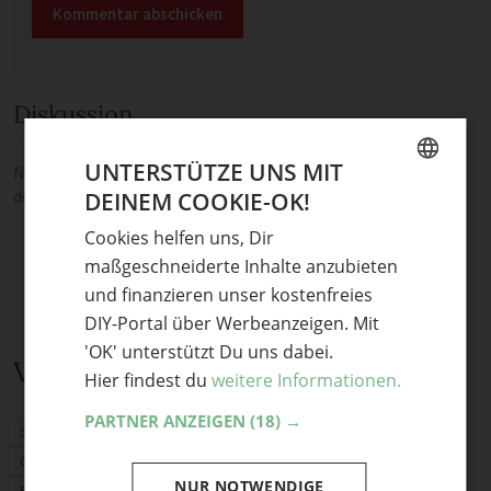
Diskussion
UNTERSTÜTZE UNS MIT
Noch keine Kommentare — sei die Erste oder der Erste und teile
deine Meinung.
DEINEM COOKIE-OK!
GERMAN
Cookies helfen uns, Dir
ENGLISH
maßgeschneiderte Inhalte anzubieten
und finanzieren unser kostenfreies
DIY-Portal über Werbeanzeigen. Mit
'OK' unterstützt Du uns dabei.
Verwandte Themen
Hier findest du
weitere Informationen.
PARTNER ANZEIGEN
(18) →
Sommerdeko
Garten
NUR NOTWENDIGE
Basteln mit Kindern