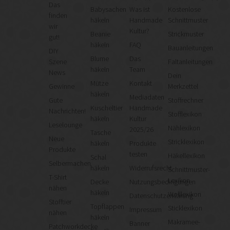
Das
Babysachen
Was ist
Kostenlose
finden
häkeln
Handmade
Schnittmuster
wir
Kultur?
Beanie
Strickmuster
gut!
häkeln
FAQ
Bauanleitungen
DIY
Blume
Das
Szene
Faltanleitungen
häkeln
Team
News
Dein
Mütze
Kontakt
Gewinne
Merkzettel
häkeln
Mediadaten
Gute
Stoffrechner
Kuscheltier
Handmade
Nachrichten!
Stofflexikon
häkeln
Kultur
Leselounge
Nählexikon
2025/26
Tasche
Neue
Stricklexikon
häkeln
Produkte
Produkte
testen
Häkellexikon
Schal
Selbermachen
häkeln
Widerrufsrecht
Schnittmuster-
T-Shirt
Lexikon
Decke
Nutzungsbedingungen
nähen
häkeln
Wolllexikon
Datenschutzerklärung
Stofftier
Topflappen
Sticklexikon
Impressum
nähen
häkeln
Makramee-
Banner
Patchworkdecke