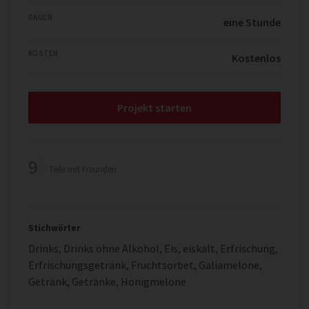
DAUER
eine Stunde
KOSTEN
Kostenlos
Projekt starten
9
Teile mit Freunden
Stichwörter
Drinks
,
Drinks ohne Alkohol
,
Eis
,
eiskalt
,
Erfrischung
,
Erfrischungsgetränk
,
Fruchtsorbet
,
Galiamelone
,
Getränk
,
Getränke
,
Honigmelone