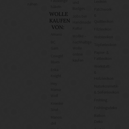
Fäustlinge
Lexikon
und
nähen
häkeln
Badges
Patchwork-
WOLLE
&
Jobs bei
KAUFEN
Quiltlexikon
Handmade
VON:
Kultur
Filzlexikon
Amano
Wollke –
Weblexikon
BC
nachhaltige
Töpferlexikon
Garn
Wolle
Papier- &
online
Cowgirl
Faltlexikon
kaufen
Blues
Werkstatt-
Erika
&
Knight
Holzlexikon
Hey
Naturkosmetik-
Mama
& Seifenlexikon
Wolf
Frühling
Kremke
Frühlingsdeko
Soul
Balkon
Manos
Deko
del