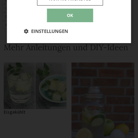
Geschenke
OK
Deko
Frühling
EINSTELLUNGEN
Mehr Anleitungen und DIY-Ideen
Eisgekühlt