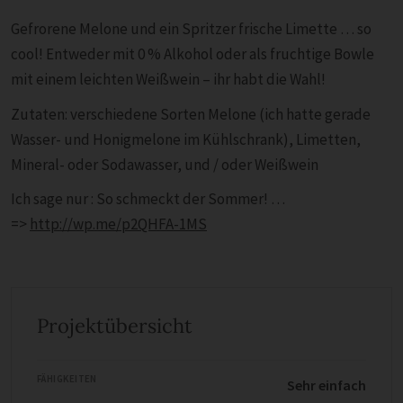
Gefrorene Melone und ein Spritzer frische Limette … so
cool!
Entweder mit 0 % Alkohol oder als fruchtige Bowle
mit einem leichten Weißwein – ihr habt die Wahl!
Zutaten: verschiedene Sorten
Melone (ich hatte gerade
Wasser- und Honigmelone im Kühlschrank), Limetten,
Mineral- oder Sodawasser, und / oder Weißwein
Ich sage nur : So schmeckt der Sommer! …
=>
http://wp.me/p2QHFA-1MS
Projektübersicht
FÄHIGKEITEN
Sehr einfach