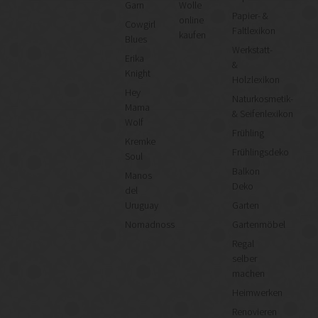
Garn
Wolle
Papier- &
online
Cowgirl
Faltlexikon
kaufen
Blues
Werkstatt-
Erika
&
Knight
Holzlexikon
Hey
Naturkosmetik-
Mama
& Seifenlexikon
Wolf
Frühling
Kremke
Frühlingsdeko
Soul
Balkon
Manos
Deko
del
Uruguay
Garten
Nomadnoss
Gartenmöbel
Regal
selber
machen
Heimwerken
Renovieren