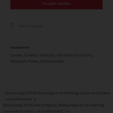
Projekt starten
5
Teile mit Freunden
Stichwörter
Cookie
,
Cookies
,
Erdnüsse
,
Geschenk für Ostern
,
Karamell
,
Kekse
,
Kekse backen
«
[Anleitung] DIY Mülltütengarn im Knitting Loom verstricken
– so funktioniert`s
[Anleitung] DIY Kunststoffgarn (Müllsackgarn) im Knitting
Loom verstricken – so funktioniert`s
»