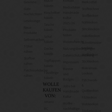
Mütze
Kontakt
Gewinne
Merkzettel
häkeln
Mediadaten
Gute
Stoffrechner
Kuscheltier
Handmade
Nachrichten!
Stofflexikon
häkeln
Kultur
Leselounge
Nählexikon
2025/26
Tasche
Neue
Stricklexikon
häkeln
Produkte
Produkte
testen
Häkellexikon
Schal
Selbermachen
häkeln
Widerrufsrecht
Schnittmuster-
T-Shirt
Lexikon
Decke
Nutzungsbedingungen
nähen
häkeln
Wolllexikon
Datenschutzerklärung
Stofftier
Topflappen
Sticklexikon
Impressum
nähen
häkeln
Makramee-
Banner
Patchworkdecke
Fäustlinge
Lexikon
und
nähen
häkeln
Badges
Patchwork-
WOLLE
&
Jobs bei
KAUFEN
Quiltlexikon
Handmade
VON:
Kultur
Filzlexikon
Amano
Wollke –
Weblexikon
BC
nachhaltige
Töpferlexikon