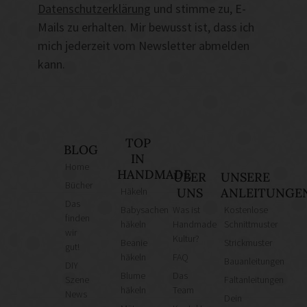
Datenschutzerklärung
und stimme zu, E-
Mails zu erhalten. Mir bewusst ist, dass ich
mich jederzeit vom Newsletter abmelden
kann.
TOP
BLOG
IN
Home
HANDMADE
ÜBER
UNSERE
Bücher
Häkeln
UNS
ANLEITUNGE
Das
Babysachen
Was ist
Kostenlose
finden
häkeln
Handmade
Schnittmuster
wir
Kultur?
Beanie
Strickmuster
gut!
häkeln
FAQ
Bauanleitungen
DIY
Blume
Das
Szene
Faltanleitungen
häkeln
Team
News
Dein