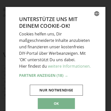
Noch keine Kommentare — sei die Erste oder der Erste und teile
deine Meinung.
UNTERSTÜTZE UNS MIT
DEINEM COOKIE-OK!
GERMAN
Cookies helfen uns, Dir
ENGLISH
maßgeschneiderte Inhalte anzubieten
und finanzieren unser kostenfreies
DIY-Portal über Werbeanzeigen. Mit
Verwandte Themen
'OK' unterstützt Du uns dabei.
Hier findest du
weitere Informationen.
Osterdeko
PARTNER ANZEIGEN
(18) →
Ostereier
Osterhase
Backen für Ostern
NUR NOTWENDIGE
Basteln mit Kindern
OK