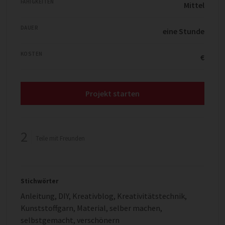
FÄHIGKEITEN
Mittel
DAUER
eine Stunde
KOSTEN
€
Projekt starten
2
Teile mit Freunden
Stichwörter
Anleitung
,
DIY
,
Kreativblog
,
Kreativitätstechnik
,
Kunststoffgarn
,
Material
,
selber machen
,
selbstgemacht
,
verschönern