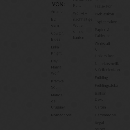
VON:
Kultur
Filzlexikon
Amano
Wollke –
Weblexikon
BC
nachhaltige
Töpferlexikon
Garn
Wolle
Papier- &
online
Cowgirl
Faltlexikon
kaufen
Blues
Werkstatt-
Erika
&
Knight
Holzlexikon
Hey
Naturkosmetik-
Mama
& Seifenlexikon
Wolf
Frühling
Kremke
Frühlingsdeko
Soul
Balkon
Manos
Deko
del
Uruguay
Garten
Nomadnoss
Gartenmöbel
Regal
selber