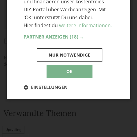
und finanzieren unser kostenfreies
DIY-Portal über Werbeanzeigen. Mit
'OK' unterstützt Du uns dabei.
Hier findest du
weitere Informationen.
PARTNER ANZEIGEN
(18) →
Diskussion
NUR NOTWENDIGE
Noch keine Kommentare — sei die Erste oder der Erste und teile
deine Meinung.
OK
EINSTELLUNGEN
Verwandte Themen
Upcycling