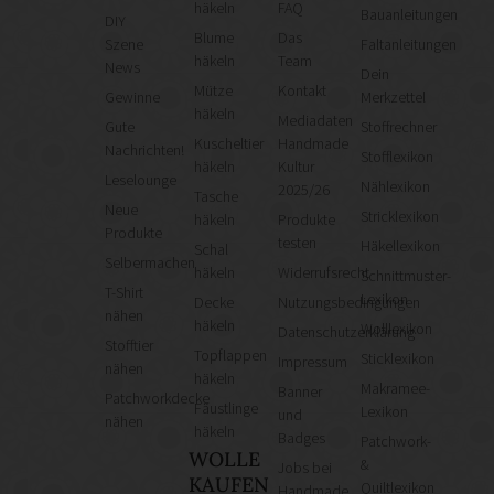
häkeln
FAQ
Bauanleitungen
DIY
Blume
Das
Szene
Faltanleitungen
häkeln
Team
News
Dein
Mütze
Kontakt
Gewinne
Merkzettel
häkeln
Mediadaten
Gute
Stoffrechner
Kuscheltier
Handmade
Nachrichten!
Stofflexikon
häkeln
Kultur
Leselounge
Nählexikon
2025/26
Tasche
Neue
Stricklexikon
häkeln
Produkte
Produkte
testen
Häkellexikon
Schal
Selbermachen
häkeln
Widerrufsrecht
Schnittmuster-
T-Shirt
Lexikon
Decke
Nutzungsbedingungen
nähen
häkeln
Wolllexikon
Datenschutzerklärung
Stofftier
Topflappen
Sticklexikon
Impressum
nähen
häkeln
Makramee-
Banner
Patchworkdecke
Fäustlinge
Lexikon
und
nähen
häkeln
Badges
Patchwork-
WOLLE
&
Jobs bei
KAUFEN
Quiltlexikon
Handmade