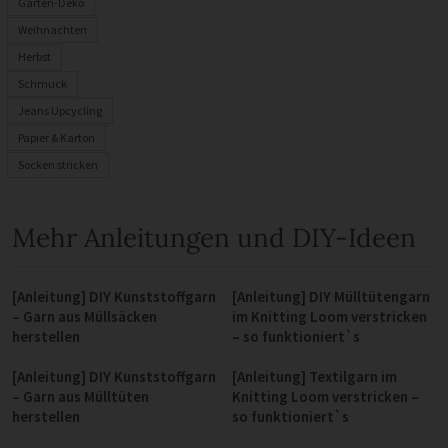
Garten-Deko
Weihnachten
Herbst
Schmuck
Jeans Upcycling
Papier & Karton
Socken stricken
Mehr Anleitungen und DIY-Ideen
[Anleitung] DIY Kunststoffgarn
[Anleitung] DIY Mülltütengarn
– Garn aus Müllsäcken
im Knitting Loom verstricken
herstellen
– so funktioniert`s
[Anleitung] DIY Kunststoffgarn
[Anleitung] Textilgarn im
– Garn aus Mülltüten
Knitting Loom verstricken –
herstellen
so funktioniert`s