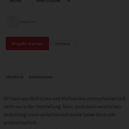
Mittel
eine Stunde
€
Projekt von
Projekt starten
merken
Überblick
Kommentare
DIY Garn aus Mülltüten und Müllsäcken unterscheiden sich
nicht nur in der Herstellung. Nein, auch beim verstricken
im Knitting Loom verhalten sich beide Garne doch sehr
unterschiedlich.