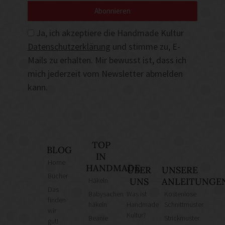
Abonnieren
Ja, ich akzeptiere die Handmade Kultur
Datenschutzerklärung
und stimme zu, E-
Mails zu erhalten. Mir bewusst ist, dass ich
mich jederzeit vom Newsletter abmelden
kann.
TOP
BLOG
IN
Home
HANDMADE
ÜBER
UNSERE
Bücher
Häkeln
UNS
ANLEITUNGE
Das
Babysachen
Was ist
Kostenlose
finden
häkeln
Handmade
Schnittmuster
wir
Kultur?
Beanie
Strickmuster
gut!