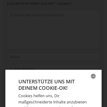
Erforderliche Felder sind mit
*
markiert
Kommentar
*
Name
E-Mail
Optional: Foto teilen
UNTERSTÜTZE UNS MIT
DEINEM COOKIE-OK!
Bild anhängen
GERMAN
Cookies helfen uns, Dir
Keine Datei ausgewählt
ENGLISH
maßgeschneiderte Inhalte anzubieten
Maximale Dateigröße: 8 MB.
Erlaubt:
Bild
.