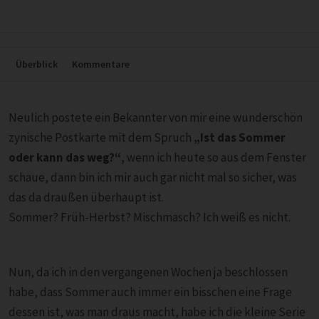
Überblick
Kommentare
Neulich postete ein Bekannter von mir eine wunderschön
zynische Postkarte mit dem Spruch
„Ist das Sommer
oder kann das weg?“
, wenn ich heute so aus dem Fenster
schaue, dann bin ich mir auch gar nicht mal so sicher, was
das da draußen überhaupt ist.
Sommer? Früh-Herbst? Mischmasch? Ich weiß es nicht.
Nun, da ich in den vergangenen Wochen ja beschlossen
habe, dass Sommer auch immer ein bisschen eine Frage
dessen ist, was man draus macht, habe ich die kleine Serie