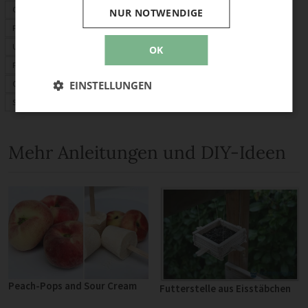
Origami
NUR NOTWENDIGE
Fimo
Upcycling
OK
Für Kinder
EINSTELLUNGEN
Ostern
Sommer-Bastelideen
Mehr Anleitungen und DIY-Ideen
Peach-Pops and Sour Cream
Futterstelle aus Eisstäbchen