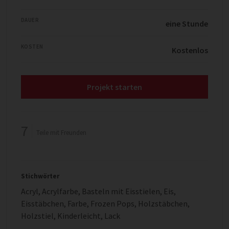
DAUER
eine Stunde
KOSTEN
Kostenlos
Projekt starten
7
Teile mit Freunden
Stichwörter
Acryl
,
Acrylfarbe
,
Basteln mit Eisstielen
,
Eis
,
Eisstäbchen
,
Farbe
,
Frozen Pops
,
Holzstäbchen
,
Holzstiel
,
Kinderleicht
,
Lack