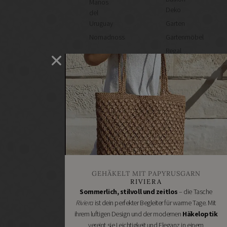
Manos
Deko
del
Uruguay
Garten
Nomadnoss
Gartenmöbel
Regal
selber
machen
Heimwerken
Renovieren
DIY
GESCHÄFTE
Bastelbedarf
Stoffgeschäfte
Wollgeschäfte
GEHÄKELT MIT PAPYRUSGARN
Handgemachtes
RIVIERA
Schneidereibedarf
Sommerlich, stilvoll und zeitlos
– die Tasche
Riviera
ist dein perfekter Begleiter für warme Tage. Mit
Handarbeitszubehör
ihrem luftigen Design und der modernen
Häkeloptik
DIY
vereint sie Leichtigkeit und Eleganz in einem