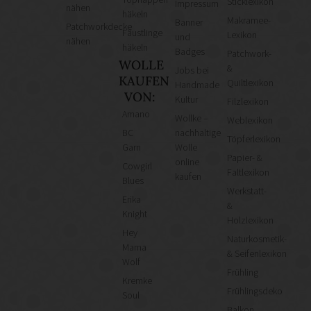
Sticklexikon
Impressum
nähen
häkeln
Makramee-
Banner
Patchworkdecke
Fäustlinge
Lexikon
und
nähen
häkeln
Badges
Patchwork-
WOLLE
&
Jobs bei
KAUFEN
Quiltlexikon
Handmade
VON:
Kultur
Filzlexikon
Amano
Wollke –
Weblexikon
BC
nachhaltige
Töpferlexikon
Garn
Wolle
Papier- &
online
Cowgirl
Faltlexikon
kaufen
Blues
Werkstatt-
Erika
&
Knight
Holzlexikon
Hey
Naturkosmetik-
Mama
& Seifenlexikon
Wolf
Frühling
Kremke
Frühlingsdeko
Soul
Balkon