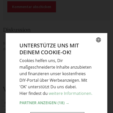
Diskussion
Noch keine Kommentare — sei die Erste oder der Erste und teile
UNTERSTÜTZE UNS MIT
deine Meinung.
DEINEM COOKIE-OK!
GERMAN
Cookies helfen uns, Dir
ENGLISH
maßgeschneiderte Inhalte anzubieten
und finanzieren unser kostenfreies
DIY-Portal über Werbeanzeigen. Mit
'OK' unterstützt Du uns dabei.
Verwandte Themen
Hier findest du
weitere Informationen.
PARTNER ANZEIGEN
(18) →
Basteln mit Kindern
Geschenke