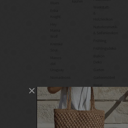
kaufen
Blues
Werkstatt-
Erika
&
Knight
Holzlexikon
Hey
Naturkosmetik-
Mama
& Seifenlexikon
Wolf
Frühling
Kremke
Frühlingsdeko
Soul
Balkon
Manos
Deko
del
Uruguay
Garten
Nomadnoss
Gartenmöbel
Regal
selber
machen
Heimwerken
Renovieren
DIY
GESCHÄFTE