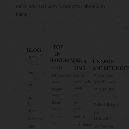
mich jederzeit vom Newsletter abmelden
kann.
TOP
BLOG
IN
Home
HANDMADE
ÜBER
UNSERE
Bücher
Häkeln
UNS
ANLEITUNGE
Das
Babysachen
Was ist
Kostenlose
finden
häkeln
Handmade
Schnittmuster
wir
Kultur?
Beanie
Strickmuster
gut!
häkeln
FAQ
Bauanleitungen
DIY
Blume
Das
Szene
Faltanleitungen
häkeln
Team
News
Dein
Mütze
Kontakt
Gewinne
Merkzettel
häkeln
Mediadaten
Gute
Stoffrechner