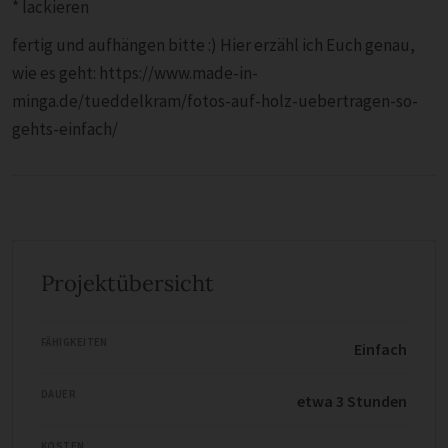
* lackieren
fertig und aufhängen bitte :) Hier erzähl ich Euch genau,
wie es geht: https://www.made-in-
minga.de/tueddelkram/fotos-auf-holz-uebertragen-so-
gehts-einfach/
Projektübersicht
FÄHIGKEITEN
Einfach
DAUER
etwa 3 Stunden
KOSTEN