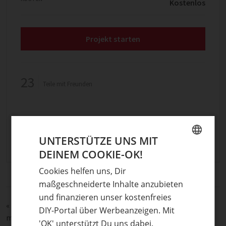
Kostenlos
Projekt starten
23
Teile mit Freunden
Stichwörter
UNTERSTÜTZE UNS MIT
Foto auf Holz
,
Fototransfer
,
Fototransfertechnik
DEINEM COOKIE-OK!
GERMAN
Cookies helfen uns, Dir
ENGLISH
maßgeschneiderte Inhalte anzubieten
und finanzieren unser kostenfreies
«
Boho Flowergirl trifft einfachsten Cheesecake der Welt –
DIY-Portal über Werbeanzeigen. Mit
meine Version des Face Cake-Trends
'OK' unterstützt Du uns dabei.