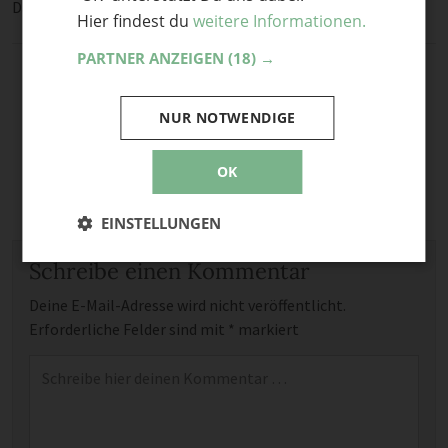
Das kulinarische Deutschland entdecken
»
Hier findest du
weitere Informationen.
PARTNER ANZEIGEN
(18) →
NUR NOTWENDIGE
OK
EINSTELLUNGEN
Schreibe einen Kommentar
Deine E-Mail-Adresse wird nicht veröffentlicht.
Erforderliche Felder sind mit
*
markiert
Kommentar
*