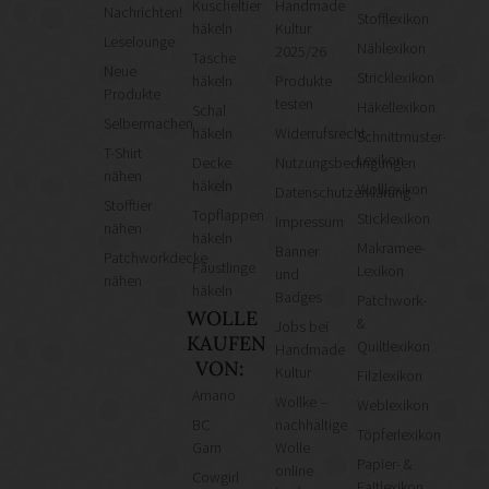
Kuscheltier
Handmade
Nachrichten!
Stofflexikon
häkeln
Kultur
Leselounge
Nählexikon
2025/26
Tasche
Neue
Stricklexikon
häkeln
Produkte
Produkte
testen
Häkellexikon
Schal
Selbermachen
häkeln
Widerrufsrecht
Schnittmuster-
T-Shirt
Lexikon
Decke
Nutzungsbedingungen
nähen
häkeln
Wolllexikon
Datenschutzerklärung
Stofftier
Topflappen
Sticklexikon
Impressum
nähen
häkeln
Makramee-
Banner
Patchworkdecke
Fäustlinge
Lexikon
und
nähen
häkeln
Badges
Patchwork-
WOLLE
&
Jobs bei
KAUFEN
Quiltlexikon
Handmade
VON:
Kultur
Filzlexikon
Amano
Wollke –
Weblexikon
BC
nachhaltige
Töpferlexikon
Garn
Wolle
Papier- &
online
Cowgirl
Faltlexikon