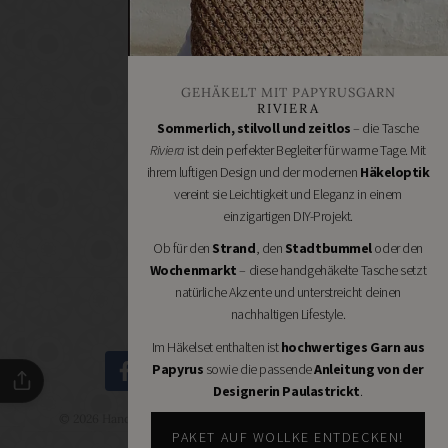
Bastelbedarf
Stoffgeschäfte
Wollgeschäfte
GEHÄKELT MIT PAPYRUSGARN
Handgemachtes
RIVIERA
Schneidereibedarf
Sommerlich, stilvoll und zeitlos
– die Tasche
Riviera
ist dein perfekter Begleiter für warme Tage. Mit
Handarbeitszubehör
ihrem luftigen Design und der modernen
Häkeloptik
DIY
vereint sie Leichtigkeit und Eleganz in einem
Online
einzigartigen DIY-Projekt.
Shops
Ob für den
Strand
, den
Stadtbummel
oder den
Schmuckzubehör
Wochenmarkt
– diese handgehäkelte Tasche setzt
Nähmaschinen
natürliche Akzente und unterstreicht deinen
nachhaltigen Lifestyle.
Im Häkelset enthalten ist
hochwertiges Garn aus
Papyrus
sowie die passende
Anleitung von der
Designerin Paulastrickt
.
© 2026 Handmade Kultur - DIY Community - Schöne Dinge
selbermachen.
PAKET AUF WOLLKE ENTDECKEN!