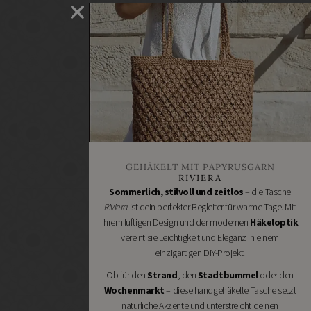
selber
machen
Heimwerken
Renovieren
DIY
GESCHÄFTE
Bastelbedarf
Stoffgeschäfte
Wollgeschäfte
GEHÄKELT MIT PAPYRUSGARN
Handgemachtes
RIVIERA
Schneidereibedarf
Sommerlich, stilvoll und zeitlos
– die Tasche
Riviera
ist dein perfekter Begleiter für warme Tage. Mit
Handarbeitszubehör
ihrem luftigen Design und der modernen
Häkeloptik
DIY
vereint sie Leichtigkeit und Eleganz in einem
Online
einzigartigen DIY-Projekt.
Shops
Ob für den
Strand
, den
Stadtbummel
oder den
Schmuckzubehör
Wochenmarkt
– diese handgehäkelte Tasche setzt
Nähmaschinen
natürliche Akzente und unterstreicht deinen