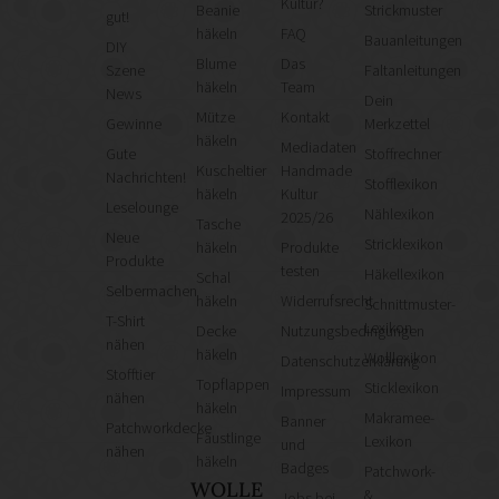
Kultur?
Beanie
Strickmuster
gut!
häkeln
FAQ
Bauanleitungen
DIY
Blume
Das
Szene
Faltanleitungen
häkeln
Team
News
Dein
Mütze
Kontakt
Gewinne
Merkzettel
häkeln
Mediadaten
Gute
Stoffrechner
Kuscheltier
Handmade
Nachrichten!
Stofflexikon
häkeln
Kultur
Leselounge
Nählexikon
2025/26
Tasche
Neue
Stricklexikon
häkeln
Produkte
Produkte
testen
Häkellexikon
Schal
Selbermachen
häkeln
Widerrufsrecht
Schnittmuster-
T-Shirt
Lexikon
Decke
Nutzungsbedingungen
nähen
häkeln
Wolllexikon
Datenschutzerklärung
Stofftier
Topflappen
Sticklexikon
Impressum
nähen
häkeln
Makramee-
Banner
Patchworkdecke
Fäustlinge
Lexikon
und
nähen
häkeln
Badges
Patchwork-
WOLLE
&
Jobs bei