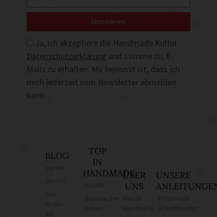
Abonnieren
Ja, ich akzeptiere die Handmade Kultur
Datenschutzerklärung
und stimme zu, E-
Mails zu erhalten. Mir bewusst ist, dass ich
mich jederzeit vom Newsletter abmelden
kann.
TOP
BLOG
IN
Home
HANDMADE
ÜBER
UNSERE
Bücher
Häkeln
UNS
ANLEITUNGE
Das
Babysachen
Was ist
Kostenlose
finden
häkeln
Handmade
Schnittmuster
wir