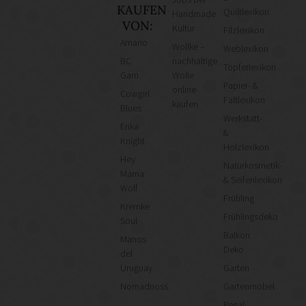
KAUFEN
Quiltlexikon
Handmade
VON:
Kultur
Filzlexikon
Amano
Wollke –
Weblexikon
BC
nachhaltige
Töpferlexikon
Garn
Wolle
Papier- &
online
Cowgirl
Faltlexikon
kaufen
Blues
Werkstatt-
Erika
&
Knight
Holzlexikon
Hey
Naturkosmetik-
Mama
& Seifenlexikon
Wolf
Frühling
Kremke
Frühlingsdeko
Soul
Balkon
Manos
Deko
del
Uruguay
Garten
Nomadnoss
Gartenmöbel
Regal