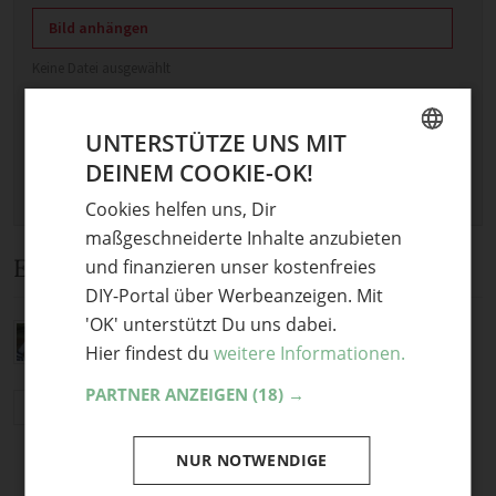
Bild anhängen
Keine Datei ausgewählt
Maximale Dateigröße: 8 MB.
Erlaubt:
Bild
.
UNTERSTÜTZE UNS MIT
DEINEM COOKIE-OK!
GERMAN
Cookies helfen uns, Dir
ENGLISH
maßgeschneiderte Inhalte anzubieten
Ein Kommentar
und finanzieren unser kostenfreies
DIY-Portal über Werbeanzeigen. Mit
'OK' unterstützt Du uns dabei.
Welcome back, Alessa!
Hier findest du
weitere Informationen.
Doerte
·
8. Dezember 2018 um 23:32
PARTNER ANZEIGEN
(18) →
Antworten
NUR NOTWENDIGE