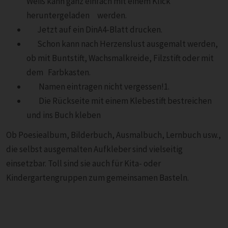
Weiß kann ganz einfach mit einem Klick
heruntergeladen werden.
Jetzt auf ein DinA4-Blatt drucken.
Schon kann nach Herzenslust ausgemalt werden,
ob mit Buntstift, Wachsmalkreide, Filzstift oder mit
dem Farbkasten.
Namen eintragen nicht vergessen!1.
Die Rückseite mit einem Klebestift bestreichen
und ins Buch kleben
Ob Poesiealbum, Bilderbuch, Ausmalbuch, Lernbuch usw.,
die selbst ausgemalten Aufkleber sind vielseitig
einsetzbar. Toll sind sie auch für Kita- oder
Kindergartengruppen zum gemeinsamen Basteln.