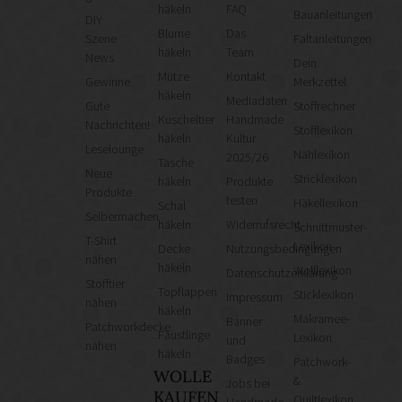
häkeln
FAQ
Bauanleitungen
DIY
Blume
Das
Szene
Faltanleitungen
häkeln
Team
News
Dein
Mütze
Kontakt
Gewinne
Merkzettel
häkeln
Mediadaten
Gute
Stoffrechner
Kuscheltier
Handmade
Nachrichten!
Stofflexikon
häkeln
Kultur
Leselounge
Nählexikon
2025/26
Tasche
Neue
Stricklexikon
häkeln
Produkte
Produkte
testen
Häkellexikon
Schal
Selbermachen
häkeln
Widerrufsrecht
Schnittmuster-
T-Shirt
Lexikon
Decke
Nutzungsbedingungen
nähen
häkeln
Wolllexikon
Datenschutzerklärung
Stofftier
Topflappen
Sticklexikon
Impressum
nähen
häkeln
Makramee-
Banner
Patchworkdecke
Fäustlinge
Lexikon
und
nähen
häkeln
Badges
Patchwork-
WOLLE
&
Jobs bei
KAUFEN
Quiltlexikon
Handmade