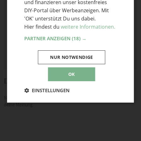
Optional: Foto teilen
und finanzieren unser kostenfreies
DIY-Portal über Werbeanzeigen. Mit
Bild anhängen
'OK' unterstützt Du uns dabei.
Keine Datei ausgewählt
Hier findest du
weitere Informationen.
Maximale Dateigröße: 8 MB.
PARTNER ANZEIGEN
(18) →
Erlaubt:
Bild
.
NUR NOTWENDIGE
OK
Diskussion
EINSTELLUNGEN
Noch keine Kommentare — sei die Erste oder der Erste und teile
deine Meinung.