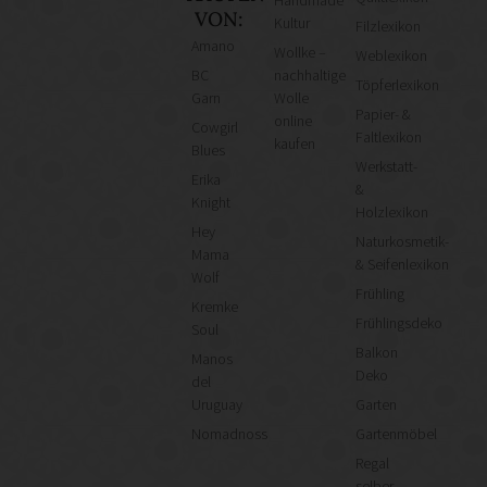
VON:
Kultur
Filzlexikon
Amano
Wollke –
Weblexikon
BC
nachhaltige
Töpferlexikon
Garn
Wolle
Papier- &
online
Cowgirl
Faltlexikon
kaufen
Blues
Werkstatt-
Erika
&
Knight
Holzlexikon
Hey
Naturkosmetik-
Mama
& Seifenlexikon
Wolf
Frühling
Kremke
Frühlingsdeko
Soul
Balkon
Manos
Deko
del
Uruguay
Garten
Nomadnoss
Gartenmöbel
Regal
selber