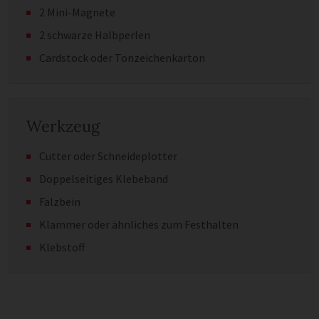
2 Mini-Magnete
2 schwarze Halbperlen
Cardstock oder Tonzeichenkarton
Werkzeug
Cutter oder Schneideplotter
Doppelseitiges Klebeband
Falzbein
Klammer oder ähnliches zum Festhalten
Klebstoff