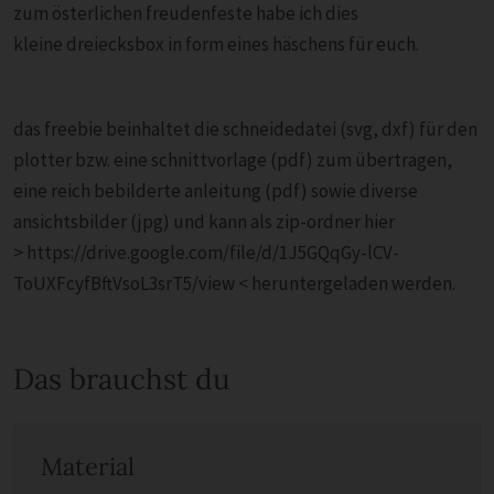
zum österlichen freudenfeste habe ich dies
kleine dreiecksbox in form eines häschens für euch.
das freebie beinhaltet die schneidedatei (svg, dxf) für den
plotter bzw. eine schnittvorlage (pdf) zum übertragen,
eine reich bebilderte anleitung (pdf) sowie diverse
ansichtsbilder (jpg) und kann als zip-ordner hier
> https://drive.google.com/file/d/1J5GQqGy-lCV-
ToUXFcyfBftVsoL3srT5/view < heruntergeladen werden.
Das brauchst du
Material