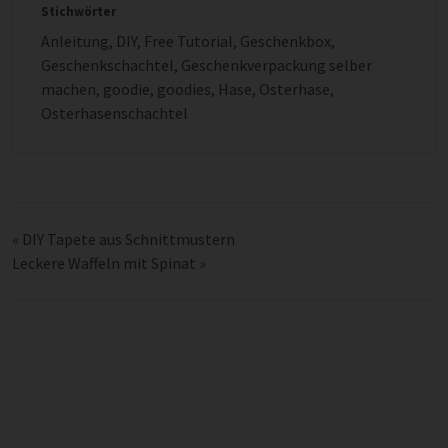
Stichwörter
Anleitung
,
DIY
,
Free Tutorial
,
Geschenkbox
,
Geschenkschachtel
,
Geschenkverpackung selber
machen
,
goodie
,
goodies
,
Hase
,
Osterhase
,
Osterhasenschachtel
«
DIY Tapete aus Schnittmustern
Leckere Waffeln mit Spinat
»