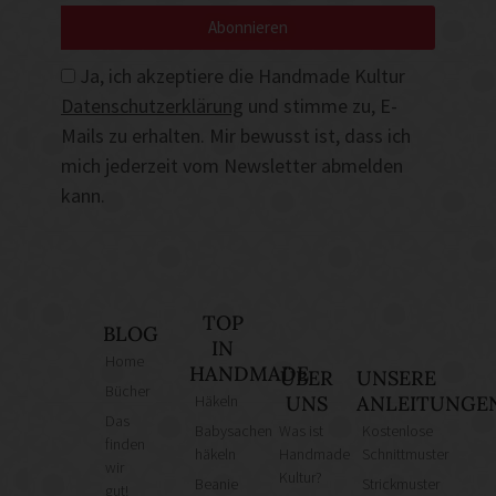
Abonnieren
Ja, ich akzeptiere die Handmade Kultur
Datenschutzerklärung
und stimme zu, E-
Mails zu erhalten. Mir bewusst ist, dass ich
mich jederzeit vom Newsletter abmelden
kann.
TOP
BLOG
IN
Home
HANDMADE
ÜBER
UNSERE
Bücher
Häkeln
UNS
ANLEITUNGE
Das
Babysachen
Was ist
Kostenlose
finden
häkeln
Handmade
Schnittmuster
wir
Kultur?
Beanie
Strickmuster
gut!