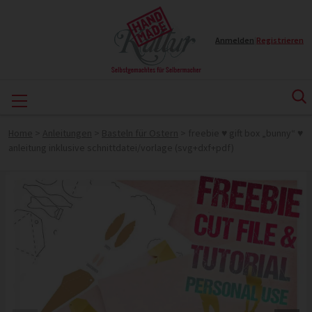
Anmelden
|
Registrieren
Home
>
Anleitungen
>
Basteln für Ostern
>
freebie ♥ gift box „bunny“ ♥
anleitung inklusive schnittdatei/vorlage (svg+dxf+pdf)