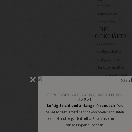
machen
Heimwerken
Renovieren
DIY
GESCHÄFTE
Bastelbedarf
Stoffgeschäfte
Wollgeschäfte
Handgemachtes
Schneidereibedarf
Handarbeitszubehör
DIY
STRICKSET MIT GARN & ANLEITUNG
Online
SABAI
Shops
Luftig, leicht und anfängerfreundlich:
Das
Schmuckzubehör
SABAI Top No. 1 wird nahtlos von oben nach unten
gestrickt und begeistert mit U-Boot-Ausschnitt und
Nähmaschinen
feinen Rippenbündchen.