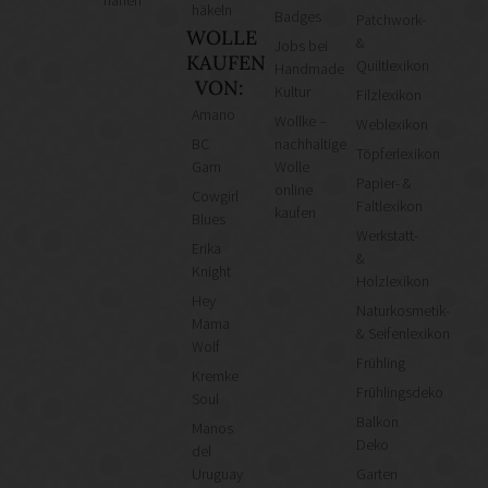
nähen
häkeln
Badges
Patchwork-
WOLLE
&
Jobs bei
KAUFEN
Quiltlexikon
Handmade
VON:
Kultur
Filzlexikon
Amano
Wollke –
Weblexikon
BC
nachhaltige
Töpferlexikon
Garn
Wolle
Papier- &
online
Cowgirl
Faltlexikon
kaufen
Blues
Werkstatt-
Erika
&
Knight
Holzlexikon
Hey
Naturkosmetik-
Mama
& Seifenlexikon
Wolf
Frühling
Kremke
Frühlingsdeko
Soul
Balkon
Manos
Deko
del
Uruguay
Garten