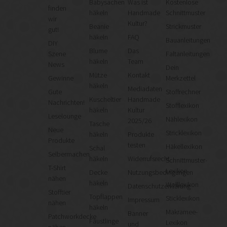
Babysachen
Was ist
Kostenlose
finden
häkeln
Handmade
Schnittmuster
wir
Kultur?
Beanie
Strickmuster
gut!
häkeln
FAQ
Bauanleitungen
DIY
Blume
Das
Szene
Faltanleitungen
häkeln
Team
News
Dein
Mütze
Kontakt
Gewinne
Merkzettel
häkeln
Mediadaten
Gute
Stoffrechner
Kuscheltier
Handmade
Nachrichten!
Stofflexikon
häkeln
Kultur
Leselounge
Nählexikon
2025/26
Tasche
Neue
Stricklexikon
häkeln
Produkte
Produkte
testen
Häkellexikon
Schal
Selbermachen
häkeln
Widerrufsrecht
Schnittmuster-
T-Shirt
Lexikon
Decke
Nutzungsbedingungen
nähen
häkeln
Wolllexikon
Datenschutzerklärung
Stofftier
Topflappen
Sticklexikon
Impressum
nähen
häkeln
Makramee-
Banner
Patchworkdecke
Fäustlinge
Lexikon
und