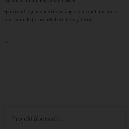
Natürlich für umme, versteht sich!
Egon ist übrigens auch für Anfänger geeignet und in ca.
einer Stunde (je nach Näherfahrung) fertig!
–>
Projektübersicht