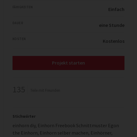
FÄHIGKEITEN
Einfach
DAUER
eine Stunde
KOSTEN
Kostenlos
Projekt starten
135
Teile mit Freunden
Stichwörter
einhorn diy
,
Einhorn Freebook Schnittmuster Egon
the Einhorn
,
Einhorn selber machen
,
Einhörner
,