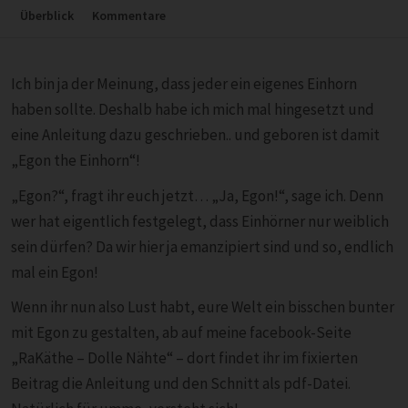
Überblick
Kommentare
Ich bin ja der Meinung, dass jeder ein eigenes Einhorn
haben sollte. Deshalb habe ich mich mal hingesetzt und
eine Anleitung dazu geschrieben.. und geboren ist damit
„Egon the Einhorn“!
„Egon?“, fragt ihr euch jetzt… „Ja, Egon!“, sage ich. Denn
wer hat eigentlich festgelegt, dass Einhörner nur weiblich
sein dürfen? Da wir hier ja emanzipiert sind und so, endlich
mal ein Egon!
Wenn ihr nun also Lust habt, eure Welt ein bisschen bunter
mit Egon zu gestalten, ab auf meine facebook-Seite
„RaKäthe – Dolle Nähte“ – dort findet ihr im fixierten
Beitrag die Anleitung und den Schnitt als pdf-Datei.