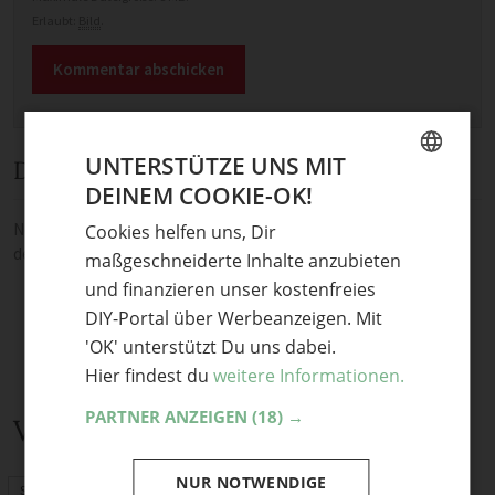
Erlaubt:
Bild
.
UNTERSTÜTZE UNS MIT
Diskussion
DEINEM COOKIE-OK!
GERMAN
Noch keine Kommentare — sei die Erste oder der Erste und teile
Cookies helfen uns, Dir
ENGLISH
deine Meinung.
maßgeschneiderte Inhalte anzubieten
und finanzieren unser kostenfreies
DIY-Portal über Werbeanzeigen. Mit
'OK' unterstützt Du uns dabei.
Hier findest du
weitere Informationen.
PARTNER ANZEIGEN
(18) →
Verwandte Themen
NUR NOTWENDIGE
Schnittmuster