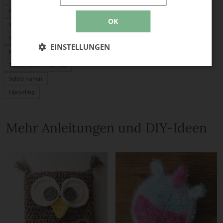
PDF-Schnittmuster
OK
Stoffrechner
Stofflexikon
EINSTELLUNGEN
Nählexikon
Tasche selber machen
Selber nähen
Upcycling
Mehr Anleitungen und DIY-Ideen