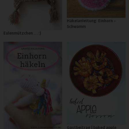
Häkelanleitung: Einhorn –
Schwamm
Eulenmützchen … :)
Gastbeitrag | baked apple