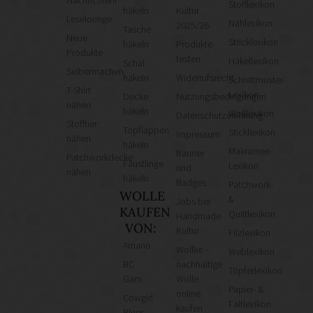
Stofflexikon
häkeln
Kultur
Leselounge
Nählexikon
2025/26
Tasche
Neue
Stricklexikon
häkeln
Produkte
Produkte
testen
Häkellexikon
Schal
Selbermachen
häkeln
Widerrufsrecht
Schnittmuster-
T-Shirt
Lexikon
Decke
Nutzungsbedingungen
nähen
häkeln
Wolllexikon
Datenschutzerklärung
Stofftier
Topflappen
Sticklexikon
Impressum
nähen
häkeln
Makramee-
Banner
Patchworkdecke
Fäustlinge
Lexikon
und
nähen
häkeln
Badges
Patchwork-
WOLLE
&
Jobs bei
KAUFEN
Quiltlexikon
Handmade
VON:
Kultur
Filzlexikon
Amano
Wollke –
Weblexikon
BC
nachhaltige
Töpferlexikon
Garn
Wolle
Papier- &
online
Cowgirl
Faltlexikon
kaufen
Blues