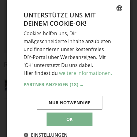
Keine Datei ausgewählt
UNTERSTÜTZE UNS MIT
Maximale Dateigröße: 8 MB.
DEINEM COOKIE-OK!
Erlaubt:
Bild
.
GERMAN
Cookies helfen uns, Dir
ENGLISH
maßgeschneiderte Inhalte anzubieten
und finanzieren unser kostenfreies
DIY-Portal über Werbeanzeigen. Mit
Ein Kommentar
'OK' unterstützt Du uns dabei.
Hier findest du
weitere Informationen.
Das ist ja ne coole Idee!
PARTNER ANZEIGEN
(18) →
Doerte
·
6. November 2014 um 21:29
NUR NOTWENDIGE
Antworten
OK
EINSTELLUNGEN