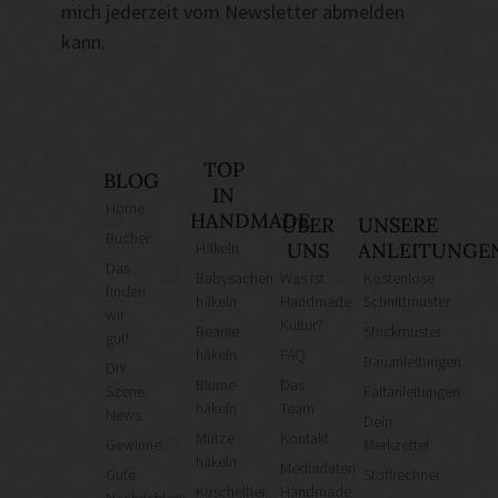
mich jederzeit vom Newsletter abmelden
kann.
TOP
BLOG
IN
Home
HANDMADE
ÜBER
UNSERE
Bücher
Häkeln
UNS
ANLEITUNGE
Das
Babysachen
Was ist
Kostenlose
finden
häkeln
Handmade
Schnittmuster
wir
Kultur?
Beanie
Strickmuster
gut!
häkeln
FAQ
Bauanleitungen
DIY
Blume
Das
Szene
Faltanleitungen
häkeln
Team
News
Dein
Mütze
Kontakt
Gewinne
Merkzettel
häkeln
Mediadaten
Gute
Stoffrechner
Kuscheltier
Handmade
Nachrichten!