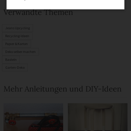
Verwandte Themen
Jeans Upcycling
Recycling-Ideen
Papier & Karton
Deko selber machen
Basteln
Garten-Deko
Mehr Anleitungen und DIY-Ideen