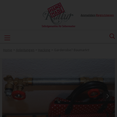
Anmelden
|
Registrieren
Home
>
Anleitungen
>
Hacking
>
Garderobe? Baumarkt!