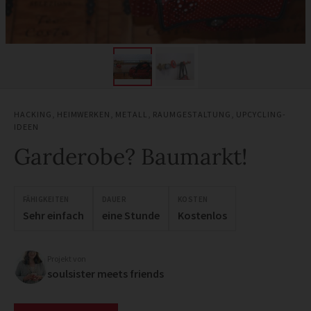
HACKING
,
HEIMWERKEN
,
METALL
,
RAUMGESTALTUNG
,
UPCYCLING-
IDEEN
Garderobe? Baumarkt!
FÄHIGKEITEN
DAUER
KOSTEN
Sehr einfach
eine Stunde
Kostenlos
Projekt von
soulsister meets friends