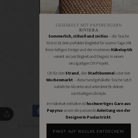
Bastelbedarf
Stoffgeschäfte
Wollgeschäfte
GEHÄKELT MIT PAPYRUSGARN
Handgemachtes
RIVIERA
Schneidereibedarf
Sommerlich, stilvoll und zeitlos
– die Tasche
Riviera
ist dein perfekter Begleiter für warme Tage. Mit
Handarbeitszubehör
ihrem luftigen Design und der modernen
Häkeloptik
DIY
vereint sie Leichtigkeit und Eleganz in einem
Online
einzigartigen DIY-Projekt.
Shops
Ob für den
Strand
, den
Stadtbummel
oder den
Schmuckzubehör
Wochenmarkt
– diese handgehäkelte Tasche setzt
Nähmaschinen
natürliche Akzente und unterstreicht deinen
nachhaltigen Lifestyle.
Im Häkelset enthalten ist
hochwertiges Garn aus
Papyrus
sowie die passende
Anleitung von der
Designerin Paulastrickt
.
© 2026 Handmade Kultur - DIY Community - Schöne Dinge
selbermachen.
PAKET AUF WOLLKE ENTDECKEN!