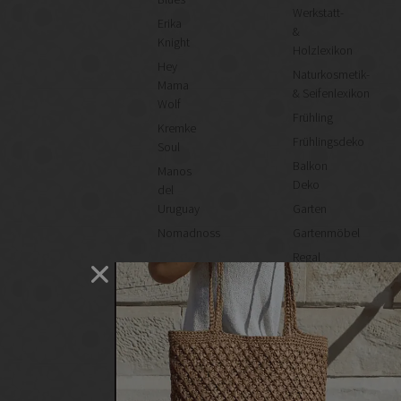
Werkstatt-
Erika
&
Knight
Holzlexikon
Hey
Naturkosmetik-
Mama
& Seifenlexikon
Wolf
Frühling
Kremke
Frühlingsdeko
Soul
Balkon
Manos
Deko
del
Uruguay
Garten
Nomadnoss
Gartenmöbel
Regal
selber
machen
Heimwerken
Renovieren
DIY
GESCHÄFTE