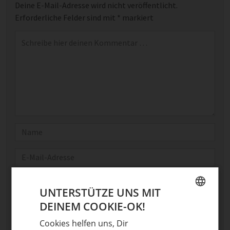
Deine E-Mail-Adresse wird nicht veröffentlicht.
Erforderliche Felder sind mit
*
markiert
Kommentar
*
Name
E-Mail
Optional: Foto teilen
UNTERSTÜTZE UNS MIT
Bild anhängen
DEINEM COOKIE-OK!
GERMAN
Keine Datei ausgewählt
Cookies helfen uns, Dir
ENGLISH
Maximale Dateigröße: 8 MB.