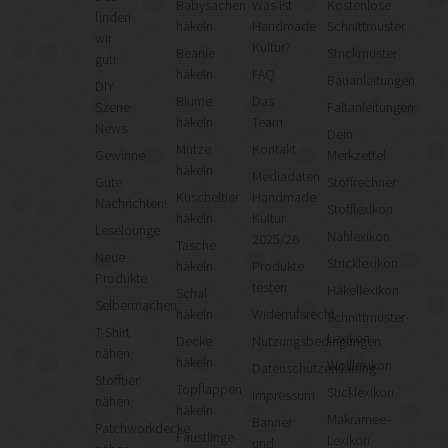
Babysachen
Was ist
Kostenlose
finden
häkeln
Handmade
Schnittmuster
wir
Kultur?
Beanie
Strickmuster
gut!
häkeln
FAQ
Bauanleitungen
DIY
Blume
Das
Szene
Faltanleitungen
häkeln
Team
News
Dein
Mütze
Kontakt
Gewinne
Merkzettel
häkeln
Mediadaten
Gute
Stoffrechner
Kuscheltier
Handmade
Nachrichten!
Stofflexikon
häkeln
Kultur
Leselounge
Nählexikon
2025/26
Tasche
Neue
Stricklexikon
häkeln
Produkte
Produkte
testen
Häkellexikon
Schal
Selbermachen
häkeln
Widerrufsrecht
Schnittmuster-
T-Shirt
Lexikon
Decke
Nutzungsbedingungen
nähen
häkeln
Wolllexikon
Datenschutzerklärung
Stofftier
Topflappen
Sticklexikon
Impressum
nähen
häkeln
Makramee-
Banner
Patchworkdecke
Fäustlinge
Lexikon
und