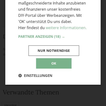
maßgeschneiderte Inhalte anzubieten
Erlaubt:
Bild
.
und finanzieren unser kostenfreies
DIY-Portal über Werbeanzeigen. Mit
'OK' unterstützt Du uns dabei.
Hier findest du
weitere Informationen.
Diskussion
PARTNER ANZEIGEN
(18) →
Noch keine Kommentare — sei die Erste oder der Erste und teile
NUR NOTWENDIGE
deine Meinung.
OK
EINSTELLUNGEN
Verwandte Themen
Upcycling