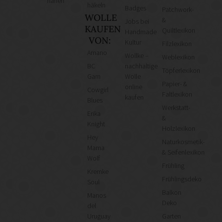
nähen
häkeln
Badges
Patchwork-
WOLLE
&
Jobs bei
KAUFEN
Quiltlexikon
Handmade
VON:
Kultur
Filzlexikon
Amano
Wollke –
Weblexikon
BC
nachhaltige
Töpferlexikon
Garn
Wolle
Papier- &
online
Cowgirl
Faltlexikon
kaufen
Blues
Werkstatt-
Erika
&
Knight
Holzlexikon
Hey
Naturkosmetik-
Mama
& Seifenlexikon
Wolf
Frühling
Kremke
Frühlingsdeko
Soul
Balkon
Manos
Deko
del
Uruguay
Garten