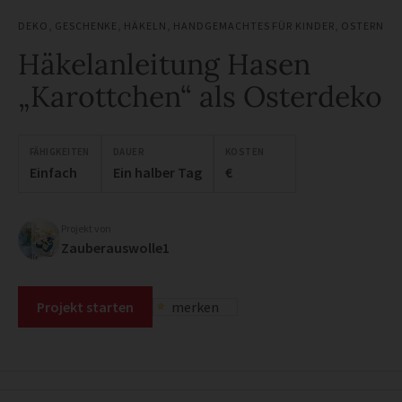
DEKO
,
GESCHENKE
,
HÄKELN
,
HANDGEMACHTES FÜR KINDER
,
OSTERN
Häkelanleitung Hasen
„Karottchen“ als Osterdeko
FÄHIGKEITEN
DAUER
KOSTEN
Einfach
Ein halber Tag
€
Projekt von
Zauberauswolle1
Projekt starten
merken