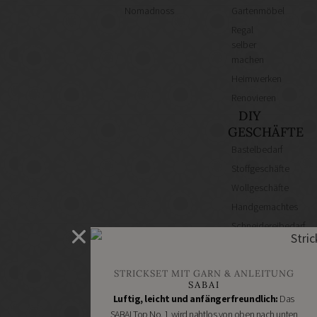
Nomadnoss
Gartenmöbel
Regal
selber
machen
Heimwerken
Renovieren
DIY
GESCHÄFTE
Bastelbedarf
Stoffgeschäfte
Wollgeschäfte
Handgemachtes
Schneidereibedarf
Handarbeitszubehör
DIY
STRICKSET MIT GARN & ANLEITUNG
Online
SABAI
Shops
Luftig, leicht und anfängerfreundlich:
Das
Schmuckzubehör
SABAI Top No. 1 wird nahtlos von oben nach unten