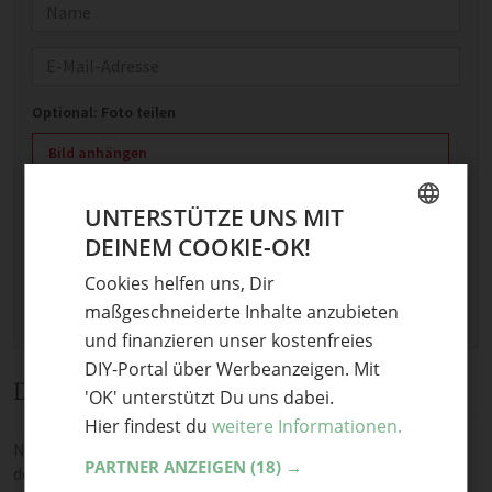
Name
E-Mail
Optional: Foto teilen
Bild anhängen
Keine Datei ausgewählt
UNTERSTÜTZE UNS MIT
Maximale Dateigröße: 8 MB.
DEINEM COOKIE-OK!
Erlaubt:
Bild
.
GERMAN
Cookies helfen uns, Dir
ENGLISH
maßgeschneiderte Inhalte anzubieten
und finanzieren unser kostenfreies
DIY-Portal über Werbeanzeigen. Mit
Diskussion
'OK' unterstützt Du uns dabei.
Hier findest du
weitere Informationen.
Noch keine Kommentare — sei die Erste oder der Erste und teile
PARTNER ANZEIGEN
(18) →
deine Meinung.