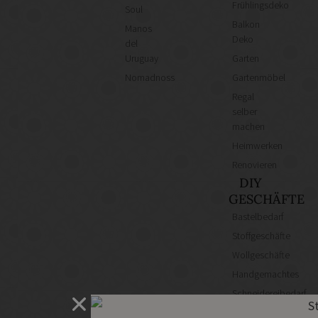
Frühlingsdeko
Soul
Balkon
Manos
Deko
del
Uruguay
Garten
Nomadnoss
Gartenmöbel
Regal
selber
machen
Heimwerken
Renovieren
DIY
GESCHÄFTE
Bastelbedarf
Stoffgeschäfte
Wollgeschäfte
Handgemachtes
Schneidereibedarf
Handarbeitszubehör