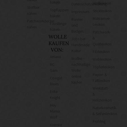
häkeln
Wolllexikon
Datenschutzerklärung
Stofftier
Topflappen
Sticklexikon
Impressum
nähen
häkeln
Makramee-
Banner
Patchworkdecke
Fäustlinge
Lexikon
und
nähen
häkeln
Badges
Patchwork-
WOLLE
&
Jobs bei
KAUFEN
Quiltlexikon
Handmade
VON:
Kultur
Filzlexikon
Amano
Wollke –
Weblexikon
BC
nachhaltige
Töpferlexikon
Garn
Wolle
Papier- &
online
Cowgirl
Faltlexikon
kaufen
Blues
Werkstatt-
Erika
&
Knight
Holzlexikon
Hey
Naturkosmetik-
Mama
& Seifenlexikon
Wolf
Frühling
Kremke