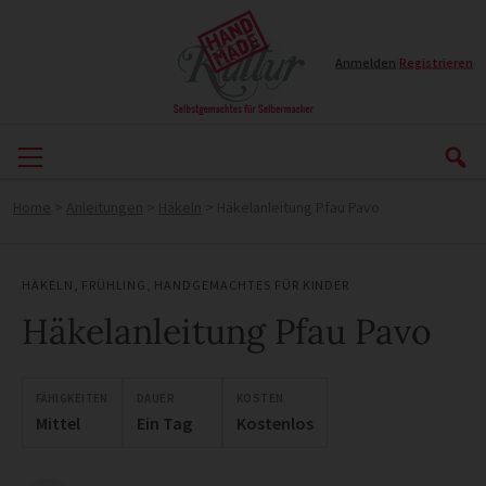
Anmelden
|
Registrieren
Home
>
Anleitungen
>
Häkeln
>
Häkelanleitung Pfau Pavo
HÄKELN
,
FRÜHLING
,
HANDGEMACHTES FÜR KINDER
Häkelanleitung Pfau Pavo
FÄHIGKEITEN
DAUER
KOSTEN
Mittel
Ein Tag
Kostenlos