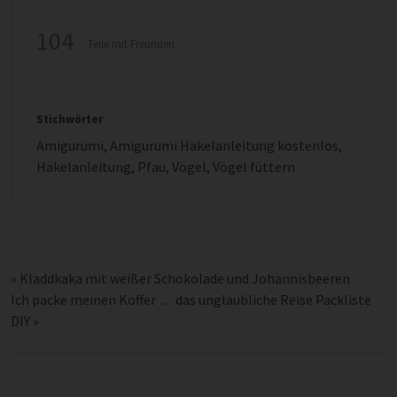
104
Teile mit Freunden
Stichwörter
Amigurumi
,
Amigurumi Häkelanleitung kostenlos
,
Häkelanleitung
,
Pfau
,
Vögel
,
Vögel füttern
«
Kladdkaka mit weißer Schokolade und Johannisbeeren
Ich packe meinen Koffer … das unglaubliche Reise Packliste
DIY
»