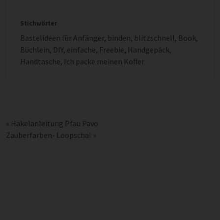
Stichwörter
Bastelideen für Anfänger
,
binden
,
blitzschnell
,
Book
,
Büchlein
,
DIY
,
einfache
,
Freebie
,
Handgepäck
,
Handtasche
,
Ich packe meinen Koffer
«
Häkelanleitung Pfau Pavo
Zauberfarben- Loopschal
»