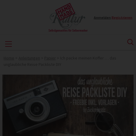
Anmelden
|
Registrieren
Home
>
Anleitungen
>
Papier
>
Ich packe meinen Koffer … das
unglaubliche Reise Packliste DIY