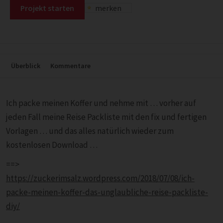
Projekt starten
merken
Überblick
Kommentare
Ich packe meinen Koffer und nehme mit … vorher auf
jeden Fall meine Reise Packliste mit den fix und fertigen
Vorlagen … und das alles natürlich wieder zum
kostenlosen Download …
==>
https://zuckerimsalz.wordpress.com/2018/07/08/ich-
packe-meinen-koffer-das-unglaubliche-reise-packliste-
diy/