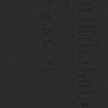
Cowgirl
Faltlexikon
kaufen
Blues
Werkstatt-
Erika
&
Knight
Holzlexikon
Hey
Naturkosmetik-
Mama
& Seifenlexikon
Wolf
Frühling
Kremke
Frühlingsdeko
Soul
Balkon
Manos
Deko
del
Uruguay
Garten
Nomadnoss
Gartenmöbel
Regal
selber
machen
Heimwerken
Renovieren
DIY