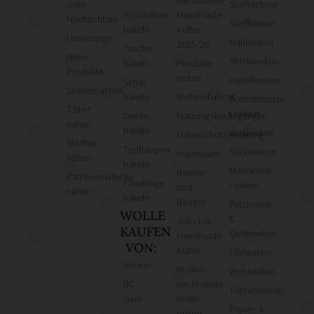
Mediadaten
Gute
Stoffrechner
Kuscheltier
Handmade
Nachrichten!
Stofflexikon
häkeln
Kultur
Leselounge
Nählexikon
2025/26
Tasche
Neue
Stricklexikon
häkeln
Produkte
Produkte
testen
Häkellexikon
Schal
Selbermachen
häkeln
Widerrufsrecht
Schnittmuster-
T-Shirt
Lexikon
Decke
Nutzungsbedingungen
nähen
häkeln
Wolllexikon
Datenschutzerklärung
Stofftier
Topflappen
Sticklexikon
Impressum
nähen
häkeln
Makramee-
Banner
Patchworkdecke
Fäustlinge
Lexikon
und
nähen
häkeln
Badges
Patchwork-
WOLLE
&
Jobs bei
KAUFEN
Quiltlexikon
Handmade
VON:
Kultur
Filzlexikon
Amano
Wollke –
Weblexikon
BC
nachhaltige
Töpferlexikon
Garn
Wolle
Papier- &
online