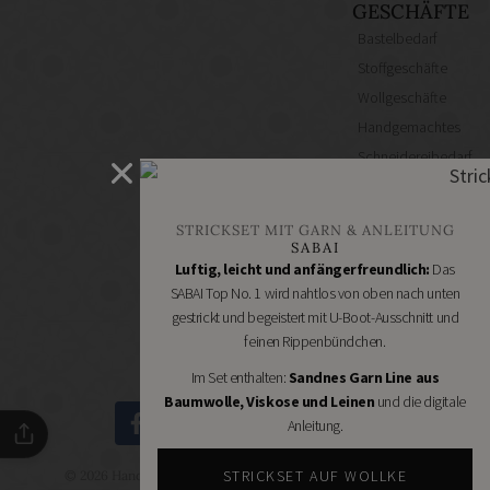
GESCHÄFTE
Bastelbedarf
Stoffgeschäfte
Wollgeschäfte
Handgemachtes
Schneidereibedarf
Handarbeitszubehör
DIY
STRICKSET MIT GARN & ANLEITUNG
Online
SABAI
Shops
Luftig, leicht und anfängerfreundlich:
Das
Schmuckzubehör
SABAI Top No. 1 wird nahtlos von oben nach unten
gestrickt und begeistert mit U-Boot-Ausschnitt und
Nähmaschinen
feinen Rippenbündchen.
Im Set enthalten:
Sandnes Garn Line aus
Baumwolle, Viskose und Leinen
und die digitale
Anleitung.
STRICKSET AUF WOLLKE
© 2026 Handmade Kultur - DIY Community - Schöne Dinge