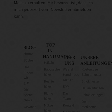
Mails zu erhalten. Mir bewusst ist, dass ich
mich jederzeit vom Newsletter abmelden
kann.
TOP
BLOG
IN
Home
HANDMADE
ÜBER
UNSERE
Bücher
Häkeln
UNS
ANLEITUNGE
Das
Babysachen
Was ist
Kostenlose
finden
häkeln
Handmade
Schnittmuster
wir
Kultur?
Beanie
Strickmuster
gut!
häkeln
FAQ
Bauanleitungen
DIY
Blume
Das
Szene
Faltanleitungen
häkeln
Team
News
Dein
Mütze
Kontakt
Gewinne
Merkzettel
häkeln