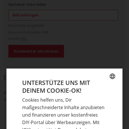
Optional: Foto teilen
Bild anhängen
Keine Datei ausgewählt
Maximale Dateigröße: 8 MB.
Erlaubt:
Bild
.
Diskussion
UNTERSTÜTZE UNS MIT
DEINEM COOKIE-OK!
GERMAN
Noch keine Kommentare — sei die Erste oder der Erste und teile
deine Meinung.
Cookies helfen uns, Dir
ENGLISH
maßgeschneiderte Inhalte anzubieten
und finanzieren unser kostenfreies
DIY-Portal über Werbeanzeigen. Mit