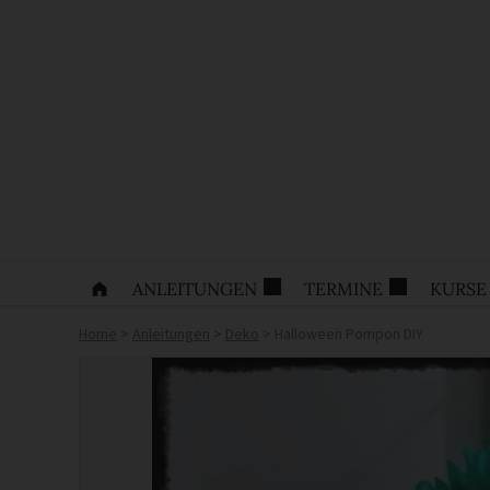
ANLEITUNGEN
TERMINE
KURSE
Home
>
Anleitungen
>
Deko
>
Halloween Pompon DIY