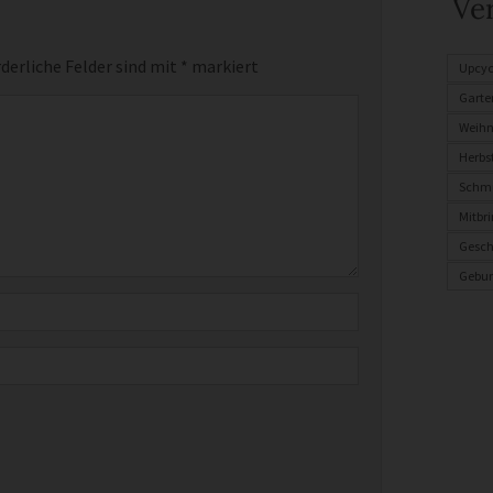
Ve
derliche Felder sind mit
*
markiert
Upcyc
Garte
Weih
Herbs
Schm
Mitbri
Gesch
Gebur