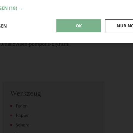
GEN
(18) →
GEN
OK
NUR N
/10/halloween-pompons-diy.html
Werkzeug
Faden
Papier
Schere