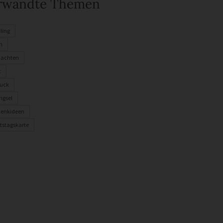
rwandte Themen
ling
n
nachten
t
uck
ngsel
enkideen
tstagskarte