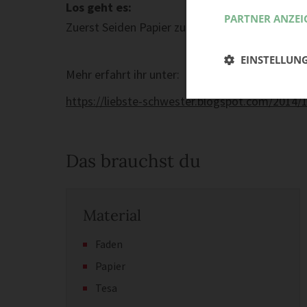
Los geht es:
PARTNER ANZEI
Zuerst Seiden Papier zu schneiden.
EINSTELLUN
Mehr erfahrt ihr unter:
https://liebste-schwester.blogspot.com/2014
Das brauchst du
Material
Faden
Papier
Tesa