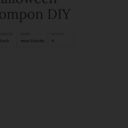
ompon DIY
IGKEITEN
DAUER
KOSTEN
nfach
eine Stunde
€