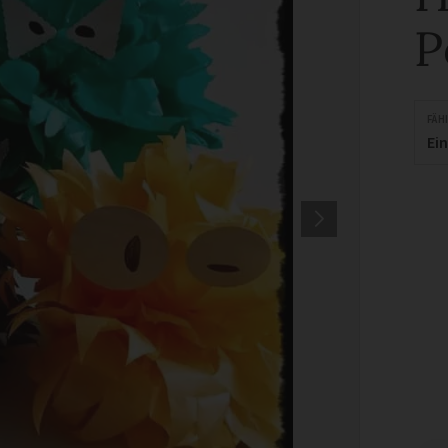
P
FÄH
Ei