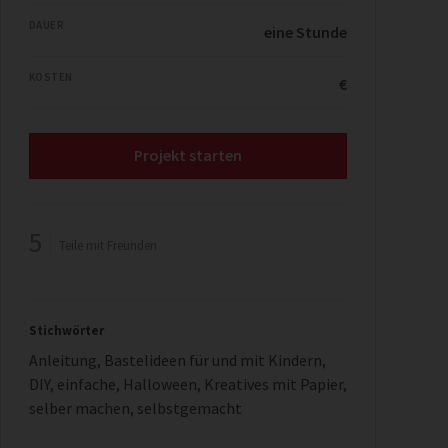
DAUER
eine Stunde
KOSTEN
€
Projekt starten
5
Teile mit Freunden
Stichwörter
Anleitung
,
Bastelideen für und mit Kindern
,
DIY
,
einfache
,
Halloween
,
Kreatives mit Papier
,
selber machen
,
selbstgemacht