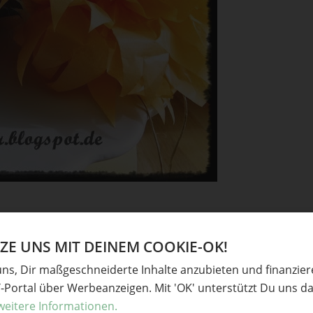
E UNS MIT DEINEM COOKIE-OK!
uns, Dir maßgeschneiderte Inhalte anzubieten und finanzie
Y-Portal über Werbeanzeigen. Mit 'OK' unterstützt Du uns da
fertig gekauft
weitere Informationen.