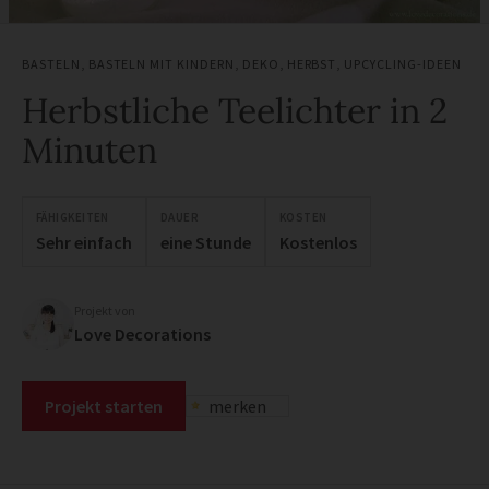
BASTELN
,
BASTELN MIT KINDERN
,
DEKO
,
HERBST
,
UPCYCLING-IDEEN
Herbstliche Teelichter in 2
Minuten
FÄHIGKEITEN
DAUER
KOSTEN
Sehr einfach
eine Stunde
Kostenlos
Projekt von
Love Decorations
Projekt starten
merken