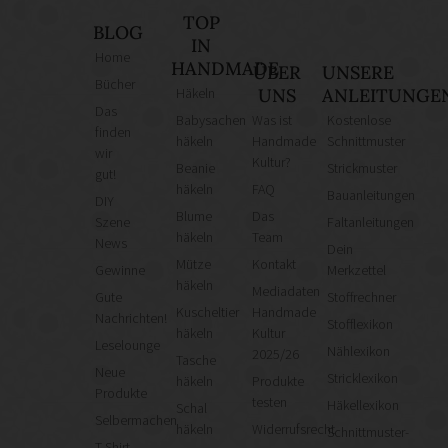
TOP
BLOG
IN
Home
HANDMADE
ÜBER
UNSERE
Bücher
Häkeln
UNS
ANLEITUNGE
Das
Babysachen
Was ist
Kostenlose
finden
häkeln
Handmade
Schnittmuster
wir
Kultur?
Beanie
Strickmuster
gut!
häkeln
FAQ
Bauanleitungen
DIY
Blume
Das
Szene
Faltanleitungen
häkeln
Team
News
Dein
Mütze
Kontakt
Gewinne
Merkzettel
häkeln
Mediadaten
Gute
Stoffrechner
Kuscheltier
Handmade
Nachrichten!
Stofflexikon
häkeln
Kultur
Leselounge
Nählexikon
2025/26
Tasche
Neue
Stricklexikon
häkeln
Produkte
Produkte
testen
Häkellexikon
Schal
Selbermachen
häkeln
Widerrufsrecht
Schnittmuster-
T-Shirt