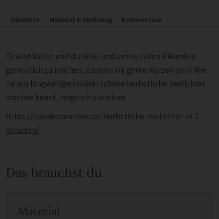
Überblick
Material & Werkzeug
Kommentare
Es wird kälter und dunkler und um es in den 4 Wänden
gemütlich zu machen, zünden wir gerne Kerzen an :-) Wie
ihr aus langweiligen Gläser schöne herbstliche Teelichter
machen könnt, zeige ich euch hier:
https://lovedecorations.de/herbstliche-teelichter-in-2-
minuten/
Das brauchst du
Material