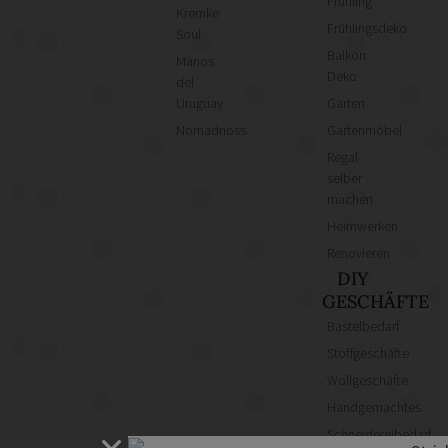
Frühling
Kremke
Frühlingsdeko
Soul
Balkon
Manos
Deko
del
Uruguay
Garten
Nomadnoss
Gartenmöbel
Regal
selber
machen
Heimwerken
Renovieren
DIY
GESCHÄFTE
Bastelbedarf
Stoffgeschäfte
Wollgeschäfte
Handgemachtes
Schneidereibedarf