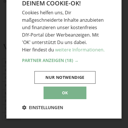
deine Meinung.
DEINEM COOKIE-OK!
GERMAN
Cookies helfen uns, Dir
ENGLISH
maßgeschneiderte Inhalte anzubieten
und finanzieren unser kostenfreies
DIY-Portal über Werbeanzeigen. Mit
'OK' unterstützt Du uns dabei.
Verwandte Themen
Hier findest du
weitere Informationen.
PARTNER ANZEIGEN
(18) →
Basteln mit Kindern
Geschenke
NUR NOTWENDIGE
Origami
Fimo
OK
Upcycling
Für Kinder
EINSTELLUNGEN
Ostern
Sommer