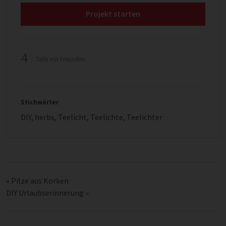
Projekt starten
4
Teile mit Freunden
Stichwörter
DIY
,
herbs
,
Teelicht
,
Teelichte
,
Teelichter
«
Pilze aus Korken
DIY Urlaubserinnerung
»