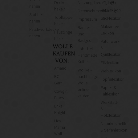
Lexikon
Decke
Nutzungsbedingungen
nähen
häkeln
Wolllexikon
Datenschutzerklärung
Stofftier
Topflappen
Sticklexikon
Impressum
nähen
häkeln
Makramee-
Banner
Patchworkdecke
Fäustlinge
Lexikon
und
nähen
häkeln
Badges
Patchwork-
WOLLE
&
Jobs bei
KAUFEN
Quiltlexikon
Handmade
VON:
Kultur
Filzlexikon
Amano
Wollke –
Weblexikon
BC
nachhaltige
Töpferlexikon
Garn
Wolle
Papier- &
online
Cowgirl
Faltlexikon
kaufen
Blues
Werkstatt-
Erika
&
Knight
Holzlexikon
Hey
Naturkosmetik-
Mama
& Seifenlexikon
Wolf