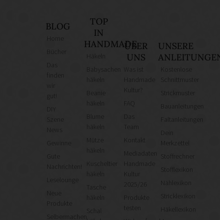
TOP
BLOG
IN
Home
HANDMADE
ÜBER
UNSERE
Bücher
Häkeln
UNS
ANLEITUNGE
Das
Babysachen
Was ist
Kostenlose
finden
häkeln
Handmade
Schnittmuster
wir
Kultur?
Beanie
Strickmuster
gut!
häkeln
FAQ
Bauanleitungen
DIY
Blume
Das
Szene
Faltanleitungen
häkeln
Team
News
Dein
Mütze
Kontakt
Gewinne
Merkzettel
häkeln
Mediadaten
Gute
Stoffrechner
Kuscheltier
Handmade
Nachrichten!
Stofflexikon
häkeln
Kultur
Leselounge
Nählexikon
2025/26
Tasche
Neue
Stricklexikon
häkeln
Produkte
Produkte
testen
Häkellexikon
Schal
Selbermachen