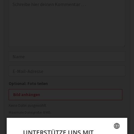
Kommentar
*
Name
E-Mail
Optional: Foto teilen
Bild anhängen
Keine Datei ausgewählt
Maximale Dateigröße: 8 MB.
Erlaubt:
Bild
.
UNTERSTÜTZE UNS MIT