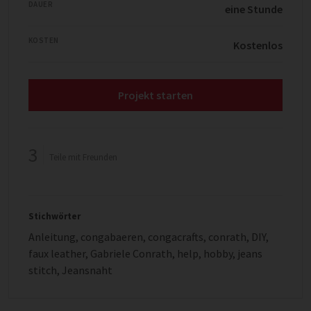
DAUER
eine Stunde
KOSTEN
Kostenlos
Projekt starten
3
Teile mit Freunden
Stichwörter
Anleitung
,
congabaeren
,
congacrafts
,
conrath
,
DIY
,
faux leather
,
Gabriele Conrath
,
help
,
hobby
,
jeans
stitch
,
Jeansnaht