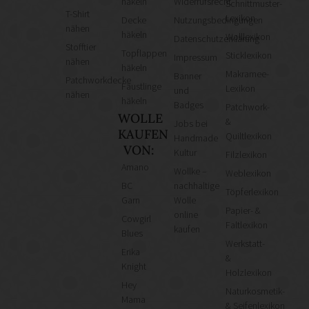
häkeln
Widerrufsrecht
Schnittmuster-
T-Shirt
Lexikon
Decke
Nutzungsbedingungen
nähen
häkeln
Wolllexikon
Datenschutzerklärung
Stofftier
Topflappen
Sticklexikon
Impressum
nähen
häkeln
Makramee-
Banner
Patchworkdecke
Fäustlinge
Lexikon
und
nähen
häkeln
Badges
Patchwork-
WOLLE
&
Jobs bei
KAUFEN
Quiltlexikon
Handmade
VON:
Kultur
Filzlexikon
Amano
Wollke –
Weblexikon
BC
nachhaltige
Töpferlexikon
Garn
Wolle
Papier- &
online
Cowgirl
Faltlexikon
kaufen
Blues
Werkstatt-
Erika
&
Knight
Holzlexikon
Hey
Naturkosmetik-
Mama
& Seifenlexikon