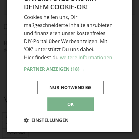
DEINEM COOKIE-OK!
GERMAN
Cookies helfen uns, Dir
ENGLISH
maßgeschneiderte Inhalte anzubieten
Diskussion
und finanzieren unser kostenfreies
DIY-Portal über Werbeanzeigen. Mit
Noch keine Kommentare — sei die Erste oder der Erste und teile
'OK' unterstützt Du uns dabei.
deine Meinung.
Hier findest du
weitere Informationen.
PARTNER ANZEIGEN
(18) →
NUR NOTWENDIGE
Verwandte Themen
OK
Schnittmuster
EINSTELLUNGEN
PDF-Schnittmuster
Stoffrechner