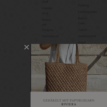
Wolf
Frühling
Kremke
Frühlingsdeko
Soul
Balkon
Manos
Deko
del
Uruguay
Garten
Nomadnoss
Gartenmöbel
Regal
selber
machen
Heimwerken
Renovieren
DIY
GESCHÄFTE
Bastelbedarf
Stoffgeschäfte
Wollgeschäfte
GEHÄKELT MIT PAPYRUSGARN
Handgemachtes
RIVIERA