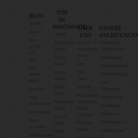
TOP
BLOG
IN
Home
HANDMADE
ÜBER
UNSERE
Bücher
Häkeln
UNS
ANLEITUNGE
Das
Babysachen
Was ist
Kostenlose
finden
häkeln
Handmade
Schnittmuster
wir
Kultur?
Beanie
Strickmuster
gut!
häkeln
FAQ
Bauanleitungen
DIY
Blume
Das
Szene
Faltanleitungen
häkeln
Team
News
Dein
Mütze
Kontakt
Gewinne
Merkzettel
häkeln
Mediadaten
Gute
Stoffrechner
Kuscheltier
Handmade
Nachrichten!
Stofflexikon
häkeln
Kultur
Leselounge
Nählexikon
2025/26
Tasche
Neue
Stricklexikon
häkeln
Produkte
Produkte
testen
Häkellexikon
Schal
Selbermachen
häkeln
Widerrufsrecht