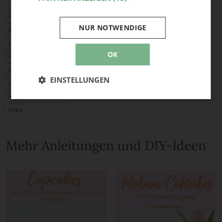
Frühlingsdeko
NUR NOTWENDIGE
Basteln Frühling
Frühlingsblumen
OK
Frühlingskranz
Osterdeko
EINSTELLUNGEN
Garten
Basteln mit Kindern
Deko
Mehr Anleitungen und DIY-Ideen