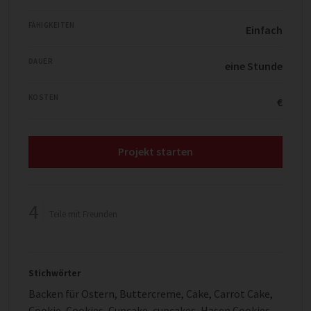
FÄHIGKEITEN
Einfach
DAUER
eine Stunde
KOSTEN
€
Projekt starten
4
Teile mit Freunden
Stichwörter
Backen für Ostern
,
Buttercreme
,
Cake
,
Carrot Cake
,
Cookie
,
Cookies
,
Cupcake
,
cupcakes
,
Hasen Cookies
,