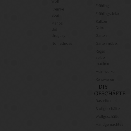
Wolf
Frühling
Kremke
Frühlingsdeko
Soul
Balkon
Manos
Deko
del
Uruguay
Garten
Nomadnoss
Gartenmöbel
Regal
selber
machen
Heimwerken
Renovieren
DIY
GESCHÄFTE
Bastelbedarf
Stoffgeschäfte
Wollgeschäfte
Handgemachtes