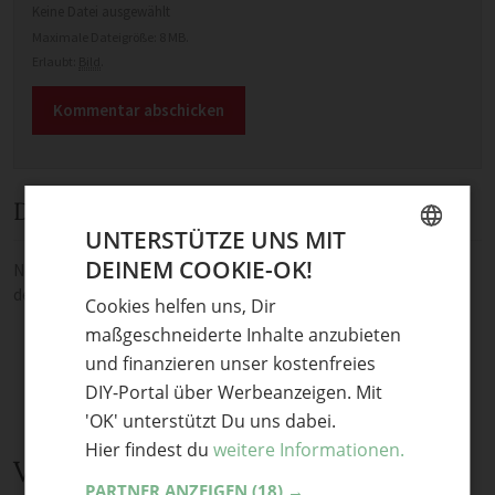
Keine Datei ausgewählt
Maximale Dateigröße: 8 MB.
Erlaubt:
Bild
.
Diskussion
UNTERSTÜTZE UNS MIT
DEINEM COOKIE-OK!
Noch keine Kommentare — sei die Erste oder der Erste und teile
GERMAN
deine Meinung.
Cookies helfen uns, Dir
ENGLISH
maßgeschneiderte Inhalte anzubieten
und finanzieren unser kostenfreies
DIY-Portal über Werbeanzeigen. Mit
'OK' unterstützt Du uns dabei.
Hier findest du
weitere Informationen.
Verwandte Themen
PARTNER ANZEIGEN
(18) →