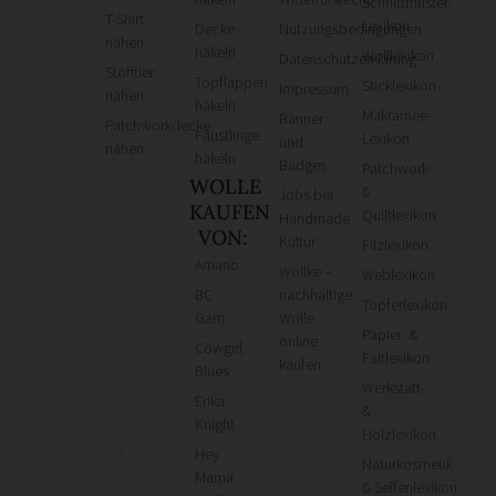
Schnittmuster-
T-Shirt
Lexikon
Decke
Nutzungsbedingungen
nähen
häkeln
Wolllexikon
Datenschutzerklärung
Stofftier
Topflappen
Sticklexikon
Impressum
nähen
häkeln
Makramee-
Banner
Patchworkdecke
Fäustlinge
Lexikon
und
nähen
häkeln
Badges
Patchwork-
WOLLE
&
Jobs bei
KAUFEN
Quiltlexikon
Handmade
VON:
Kultur
Filzlexikon
Amano
Wollke –
Weblexikon
BC
nachhaltige
Töpferlexikon
Garn
Wolle
Papier- &
online
Cowgirl
Faltlexikon
kaufen
Blues
Werkstatt-
Erika
&
Knight
Holzlexikon
Hey
Naturkosmetik-
Mama
& Seifenlexikon