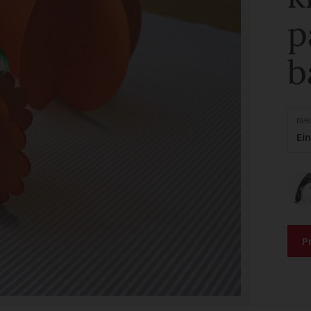
p
b
FÄH
Ei
P