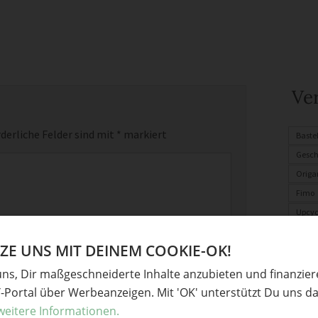
Ve
derliche Felder sind mit
*
markiert
Baste
Gesc
Origa
Fimo
Upcyc
Für K
E UNS MIT DEINEM COOKIE-OK!
Oster
Somm
uns, Dir maßgeschneiderte Inhalte anzubieten und finanzie
Y-Portal über Werbeanzeigen. Mit 'OK' unterstützt Du uns da
weitere Informationen.