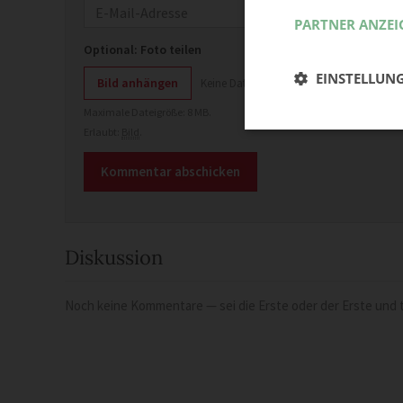
E-Mail
PARTNER ANZEI
Optional: Foto teilen
EINSTELLUN
Bild anhängen
Keine Datei ausgewählt
Maximale Dateigröße: 8 MB.
Erlaubt:
Bild
.
Diskussion
Noch keine Kommentare — sei die Erste oder der Erste und t