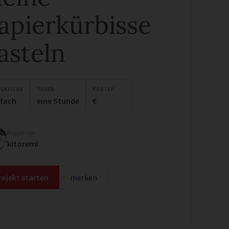
apierkürbisse
asteln
IGKEITEN
DAUER
KOSTEN
nfach
eine Stunde
€
Projekt von
kitoremi
rojekt starten
merken