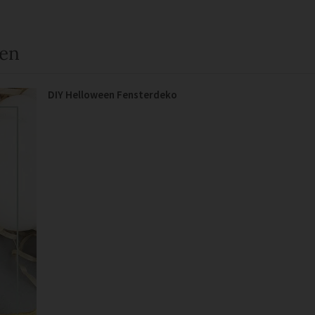
een
DIY Helloween Fensterdeko