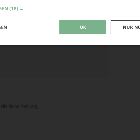
GEN
(18) →
GEN
OK
NUR N
eile deine Meinung.