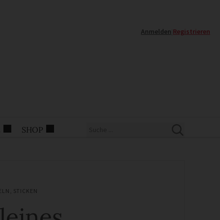
Anmelden
|
Registrieren
E
SHOP
ELN
,
STICKEN
leines