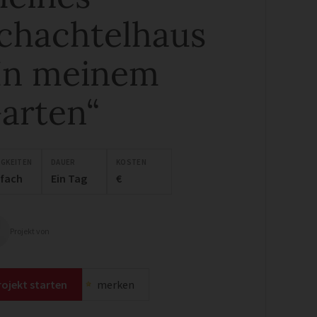
chachtelhaus
In meinem
arten“
IGKEITEN
DAUER
KOSTEN
nfach
Ein Tag
€
Projekt von
rojekt starten
merken