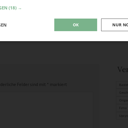
GEN
(18) →
GEN
OK
NUR N
Ve
derliche Felder sind mit
*
markiert
Baste
Gesc
Origa
Fimo
Upcyc