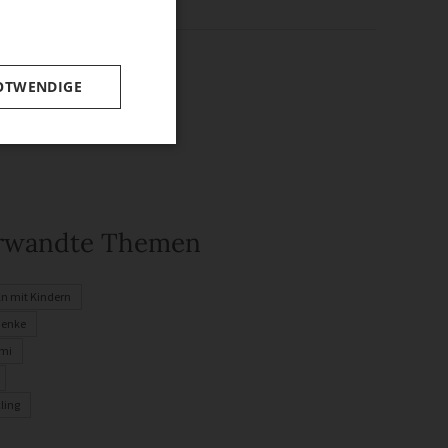
OTWENDIGE
rwandte Themen
ln mit Kindern
henke
mi
ling