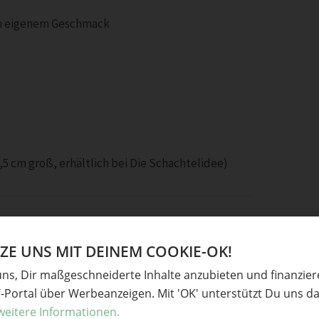
ach eigenem Geschmack
,5 cm groß, erhältlich bei Die Schachtelidee)
E UNS MIT DEINEM COOKIE-OK!
uns, Dir maßgeschneiderte Inhalte anzubieten und finanzie
Y-Portal über Werbeanzeigen. Mit 'OK' unterstützt Du uns da
weitere Informationen.
nd Polentabratlingen