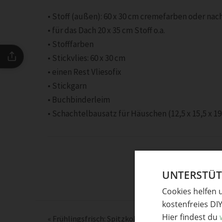
• Stoff (außen): 60 x 30 cm cremefarben oder n
• für das Dach 20 x 35 cm Stoff o.a.
• Stofffarben
• Stickvlies: 60 x 30 cm
• einen Rest Vliesofix
• Stickgarn
• Buchbinderleim
• Schachtelbausatz für Häuschen (12,5 x 15,5 x 19
UNTERSTÜTZ
Cookies helfen 
kostenfreies DI
Hier findest du
«
Frühlingsfrisch: Spitzkohlgemüse mit Orangen u