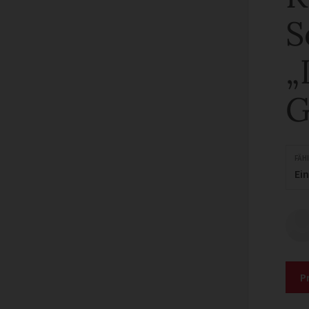
S
„
G
FÄH
Ei
P