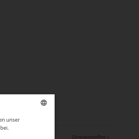
ren unser
GERMAN
bei.
ENGLISH
Zitronenmuffins
»