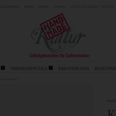
Bastelideen
Nähen
Häkeln
Stricken
Stricksets kaufen – WOLLKE
THEMENSPECIALS
KREATIVBLOGS
BLOG'ZIN
inem Garten“
BAST
K