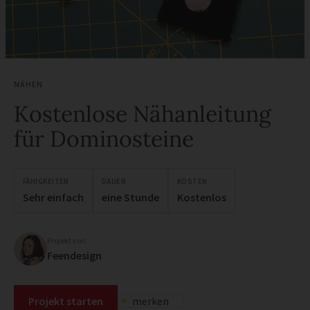
NÄHEN
Kostenlose Nähanleitung
für Dominosteine
FÄHIGKEITEN
DAUER
KOSTEN
Sehr einfach
eine Stunde
Kostenlos
Projekt von
Feendesign
Projekt starten
merken