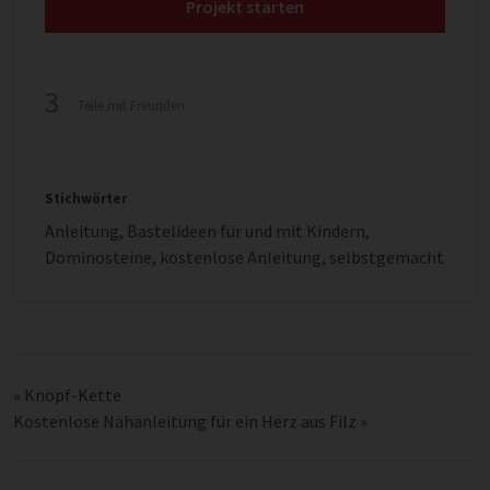
Projekt starten
3
Teile mit Freunden
Stichwörter
Anleitung
,
Bastelideen für und mit Kindern
,
Dominosteine
,
kostenlose Anleitung
,
selbstgemacht
«
Knopf-Kette
Kostenlose Nähanleitung für ein Herz aus Filz
»