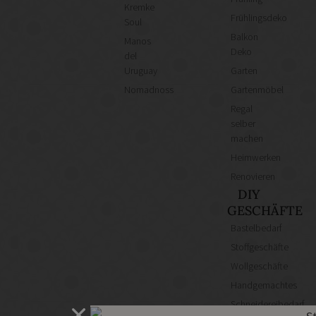
Kremke
Frühlingsdeko
Soul
Balkon
Manos
Deko
del
Uruguay
Garten
Nomadnoss
Gartenmöbel
Regal
selber
machen
Heimwerken
Renovieren
DIY
GESCHÄFTE
Bastelbedarf
Stoffgeschäfte
Wollgeschäfte
Handgemachtes
Schneidereibedarf