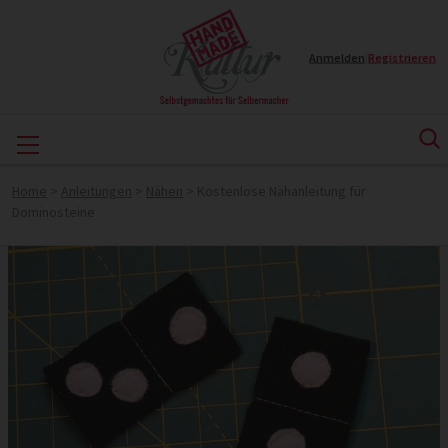
Anmelden
|
Registrieren
Home
>
Anleitungen
>
Nähen
>
Kostenlose Nähanleitung für
Dominosteine