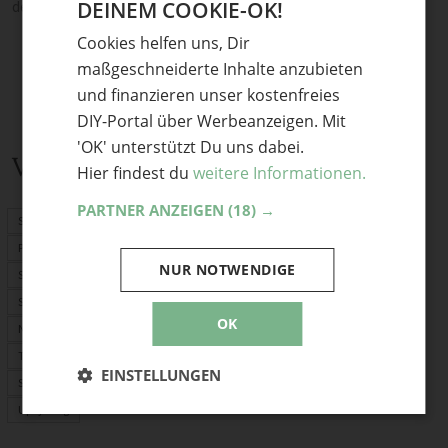
DEINEM COOKIE-OK!
deine Meinung.
GERMAN
Cookies helfen uns, Dir
ENGLISH
maßgeschneiderte Inhalte anzubieten
und finanzieren unser kostenfreies
DIY-Portal über Werbeanzeigen. Mit
'OK' unterstützt Du uns dabei.
Verwandte Themen
Hier findest du
weitere Informationen.
PARTNER ANZEIGEN
(18) →
Schnittmuster
PDF-Schnittmuster
NUR NOTWENDIGE
Stoffrechner
Stofflexikon
OK
Nählexikon
Tasche selber machen
EINSTELLUNGEN
Selber nähen
Upcycling