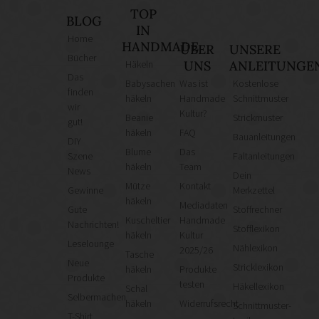
TOP
BLOG
IN
Home
HANDMADE
ÜBER
UNSERE
Bücher
Häkeln
UNS
ANLEITUNGE
Das
Babysachen
Was ist
Kostenlose
finden
häkeln
Handmade
Schnittmuster
wir
Kultur?
Beanie
Strickmuster
gut!
häkeln
FAQ
Bauanleitungen
DIY
Blume
Das
Szene
Faltanleitungen
häkeln
Team
News
Dein
Mütze
Kontakt
Gewinne
Merkzettel
häkeln
Mediadaten
Gute
Stoffrechner
Kuscheltier
Handmade
Nachrichten!
Stofflexikon
häkeln
Kultur
Leselounge
Nählexikon
2025/26
Tasche
Neue
Stricklexikon
häkeln
Produkte
Produkte
testen
Häkellexikon
Schal
Selbermachen
häkeln
Widerrufsrecht
Schnittmuster-
T-Shirt