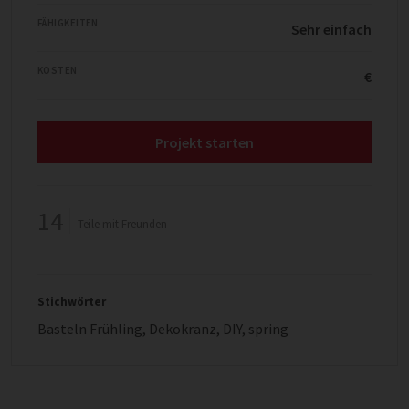
FÄHIGKEITEN
Sehr einfach
KOSTEN
€
Projekt starten
14
Teile mit Freunden
Stichwörter
Basteln Frühling
,
Dekokranz
,
DIY
,
spring