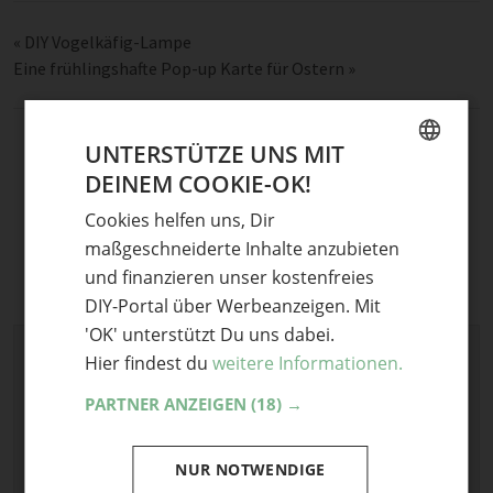
«
DIY Vogelkäfig-Lampe
Eine frühlingshafte Pop-up Karte für Ostern
»
UNTERSTÜTZE UNS MIT
DEINEM COOKIE-OK!
GERMAN
Cookies helfen uns, Dir
ENGLISH
maßgeschneiderte Inhalte anzubieten
und finanzieren unser kostenfreies
DIY-Portal über Werbeanzeigen. Mit
'OK' unterstützt Du uns dabei.
Schreibe einen Kommentar
Hier findest du
weitere Informationen.
Deine E-Mail-Adresse wird nicht veröffentlicht.
PARTNER ANZEIGEN
(18) →
Erforderliche Felder sind mit
*
markiert
Kommentar
*
NUR NOTWENDIGE