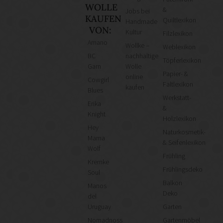
WOLLE
&
Jobs bei
KAUFEN
Quiltlexikon
Handmade
VON:
Kultur
Filzlexikon
Amano
Wollke –
Weblexikon
BC
nachhaltige
Töpferlexikon
Garn
Wolle
Papier- &
online
Cowgirl
Faltlexikon
kaufen
Blues
Werkstatt-
Erika
&
Knight
Holzlexikon
Hey
Naturkosmetik-
Mama
& Seifenlexikon
Wolf
Frühling
Kremke
Frühlingsdeko
Soul
Balkon
Manos
Deko
del
Uruguay
Garten
Nomadnoss
Gartenmöbel