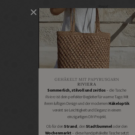
Regal
selber
machen
Heimwerken
Renovieren
DIY
GESCHÄFTE
Bastelbedarf
Stoffgeschäfte
Wollgeschäfte
GEHÄKELT MIT PAPYRUSGARN
Handgemachtes
RIVIERA
Schneidereibedarf
Sommerlich, stilvoll und zeitlos
– die Tasche
Riviera
ist dein perfekter Begleiter für warme Tage. Mit
Handarbeitszubehör
ihrem luftigen Design und der modernen
Häkeloptik
DIY
vereint sie Leichtigkeit und Eleganz in einem
Online
einzigartigen DIY-Projekt.
Shops
Ob für den
Strand
, den
Stadtbummel
oder den
Schmuckzubehör
Wochenmarkt
– diese handgehäkelte Tasche setzt
Nähmaschinen