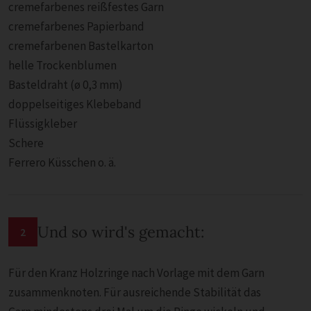
cremefarbenes reißfestes Garn
cremefarbenes Papierband
cremefarbenen Bastelkarton
helle Trockenblumen
Basteldraht (ø 0,3 mm)
doppelseitiges Klebeband
Flüssigkleber
Schere
Ferrero Küsschen o. ä.
Und so wird's gemacht:
2
Für den Kranz Holzringe nach Vorlage mit dem Garn
zusammenknoten. Für ausreichende Stabilität das