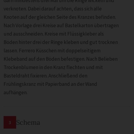
Garn mindestens drei Mal um die Ringe wickeln und
verknoten. Dabei darauf achten, dass sich alle
Knoten auf der gleichen Seite des Kranzes befinden.
Nach Vorlage drei Kreise auf Bastelkarton übertragen
und ausschneiden. Kreise mit Flüssigkleber als
Böden hinter drei der Ringe kleben und gut trocknen
lassen. Ferrero Küsschen mit doppelseitigem
Klebeband auf den Böden befestigen. Nach Belieben
Trockenblumen in den Kranz flechten und mit
Basteldraht fixieren. Anschließend den
Frühlingskranz mit Papierband an der Wand
aufhängen.
Schema
3