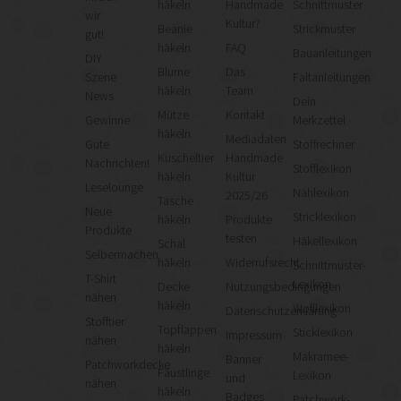
häkeln
Handmade
Schnittmuster
wir
Kultur?
Beanie
Strickmuster
gut!
häkeln
FAQ
Bauanleitungen
DIY
Blume
Das
Szene
Faltanleitungen
häkeln
Team
News
Dein
Mütze
Kontakt
Gewinne
Merkzettel
häkeln
Mediadaten
Gute
Stoffrechner
Kuscheltier
Handmade
Nachrichten!
Stofflexikon
häkeln
Kultur
Leselounge
Nählexikon
2025/26
Tasche
Neue
Stricklexikon
häkeln
Produkte
Produkte
testen
Häkellexikon
Schal
Selbermachen
häkeln
Widerrufsrecht
Schnittmuster-
T-Shirt
Lexikon
Decke
Nutzungsbedingungen
nähen
häkeln
Wolllexikon
Datenschutzerklärung
Stofftier
Topflappen
Sticklexikon
Impressum
nähen
häkeln
Makramee-
Banner
Patchworkdecke
Fäustlinge
Lexikon
und
nähen
häkeln
Badges
Patchwork-