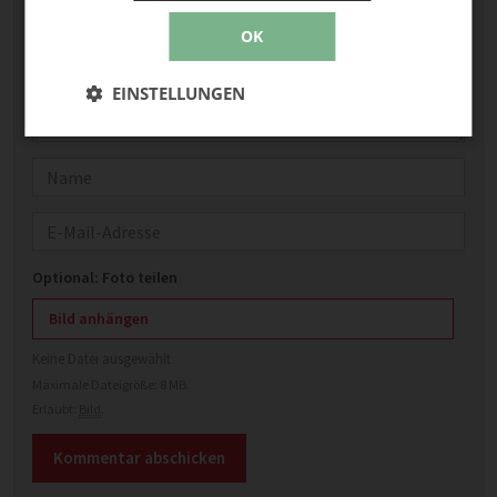
OK
EINSTELLUNGEN
Name
E-Mail
Optional: Foto teilen
Bild anhängen
Keine Datei ausgewählt
Maximale Dateigröße: 8 MB.
Erlaubt:
Bild
.