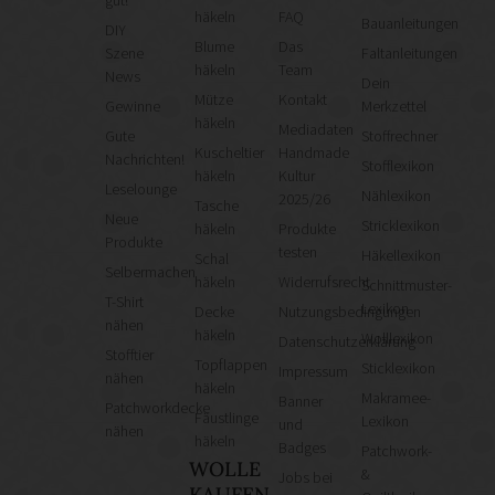
gut!
häkeln
FAQ
Bauanleitungen
DIY
Blume
Das
Szene
Faltanleitungen
häkeln
Team
News
Dein
Mütze
Kontakt
Gewinne
Merkzettel
häkeln
Mediadaten
Gute
Stoffrechner
Kuscheltier
Handmade
Nachrichten!
Stofflexikon
häkeln
Kultur
Leselounge
Nählexikon
2025/26
Tasche
Neue
Stricklexikon
häkeln
Produkte
Produkte
testen
Häkellexikon
Schal
Selbermachen
häkeln
Widerrufsrecht
Schnittmuster-
T-Shirt
Lexikon
Decke
Nutzungsbedingungen
nähen
häkeln
Wolllexikon
Datenschutzerklärung
Stofftier
Topflappen
Sticklexikon
Impressum
nähen
häkeln
Makramee-
Banner
Patchworkdecke
Fäustlinge
Lexikon
und
nähen
häkeln
Badges
Patchwork-
WOLLE
&
Jobs bei
KAUFEN