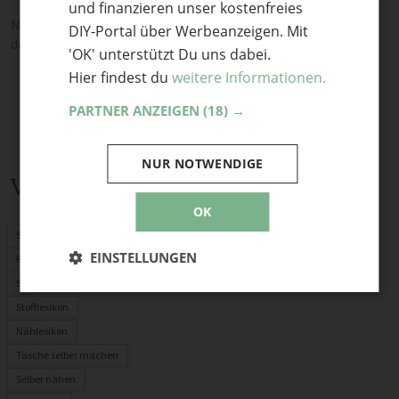
und finanzieren unser kostenfreies
Noch keine Kommentare — sei die Erste oder der Erste und teile
DIY-Portal über Werbeanzeigen. Mit
deine Meinung.
'OK' unterstützt Du uns dabei.
Hier findest du
weitere Informationen.
PARTNER ANZEIGEN
(18) →
NUR NOTWENDIGE
Verwandte Themen
OK
Schnittmuster
EINSTELLUNGEN
PDF-Schnittmuster
Stoffrechner
Stofflexikon
Nählexikon
Tasche selber machen
Selber nähen