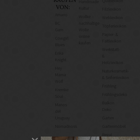
Quiltlexikon
Handmade
VON:
Kultur
Filzlexikon
Amano
Wollke –
Weblexikon
BC
nachhaltige
Töpferlexikon
Garn
Wolle
Papier- &
online
Cowgirl
Faltlexikon
kaufen
Blues
Werkstatt-
Erika
&
Knight
Holzlexikon
Hey
Naturkosmetik-
Mama
& Seifenlexikon
Wolf
Frühling
Kremke
Frühlingsdeko
Soul
Balkon
Manos
Deko
del
Uruguay
Garten
Nomadnoss
Gartenmöbel
Regal