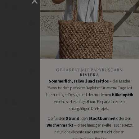
selber
machen
Heimwerken
Renovieren
DIY
GESCHÄFTE
Bastelbedarf
Stoffgeschäfte
Wollgeschäfte
GEHÄKELT MIT PAPYRUSGARN
Handgemachtes
RIVIERA
Schneidereibedarf
Sommerlich, stilvoll und zeitlos
– die Tasche
Riviera
ist dein perfekter Begleiter für warme Tage. Mit
Handarbeitszubehör
ihrem luftigen Design und der modernen
Häkeloptik
DIY
vereint sie Leichtigkeit und Eleganz in einem
Online
einzigartigen DIY-Projekt.
Shops
Ob für den
Strand
, den
Stadtbummel
oder den
Schmuckzubehör
Wochenmarkt
– diese handgehäkelte Tasche setzt
Nähmaschinen
natürliche Akzente und unterstreicht deinen
nachhaltigen Lifestyle.