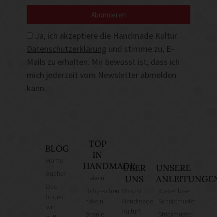
Abonnieren
Ja, ich akzeptiere die Handmade Kultur
Datenschutzerklärung
und stimme zu, E-
Mails zu erhalten. Mir bewusst ist, dass ich
mich jederzeit vom Newsletter abmelden
kann.
TOP
BLOG
IN
Home
HANDMADE
ÜBER
UNSERE
Bücher
Häkeln
UNS
ANLEITUNGE
Das
Babysachen
Was ist
Kostenlose
finden
häkeln
Handmade
Schnittmuster
wir
Kultur?
Beanie
Strickmuster