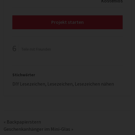
Kostenlos
Projekt starten
6
Teile mit Freunden
Stichwörter
DIY Lesezeichen
,
Lesezeichen
,
Lesezeichen nähen
«
Backpapierstern
Geschenkanhänger im Mini-Glas
»