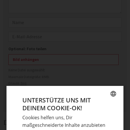
Name
E-Mail
Optional: Foto teilen
Bild anhängen
Keine Datei ausgewählt
Maximale Dateigröße: 8 MB.
Erlaubt:
Bild
.
UNTERSTÜTZE UNS MIT
DEINEM COOKIE-OK!
GERMAN
Cookies helfen uns, Dir
ENGLISH
Diskussion
maßgeschneiderte Inhalte anzubieten