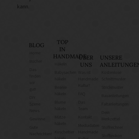
kann.
TOP
BLOG
IN
Home
HANDMADE
ÜBER
UNSERE
Bücher
Häkeln
UNS
ANLEITUNGE
Das
Babysachen
Was ist
Kostenlose
finden
häkeln
Handmade
Schnittmuster
wir
Kultur?
Beanie
Strickmuster
gut!
häkeln
FAQ
Bauanleitungen
DIY
Blume
Das
Szene
Faltanleitungen
häkeln
Team
News
Dein
Mütze
Kontakt
Gewinne
Merkzettel
häkeln
Mediadaten
Gute
Stoffrechner
Kuscheltier
Handmade
Nachrichten!
Stofflexikon
häkeln
Kultur