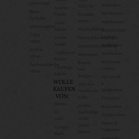
Leselounge
Nählexikon
2025/26
Tasche
Neue
Stricklexikon
häkeln
Produkte
Produkte
testen
Häkellexikon
Schal
Selbermachen
häkeln
Widerrufsrecht
Schnittmuster-
T-Shirt
Lexikon
Decke
Nutzungsbedingungen
nähen
häkeln
Wolllexikon
Datenschutzerklärung
Stofftier
Topflappen
Sticklexikon
Impressum
nähen
häkeln
Makramee-
Banner
Patchworkdecke
Fäustlinge
Lexikon
und
nähen
häkeln
Badges
Patchwork-
WOLLE
&
Jobs bei
KAUFEN
Quiltlexikon
Handmade
VON:
Kultur
Filzlexikon
Amano
Wollke –
Weblexikon
BC
nachhaltige
Töpferlexikon
Garn
Wolle
Papier- &
online
Cowgirl
Faltlexikon
kaufen
Blues
Werkstatt-