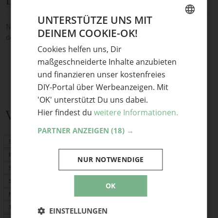
Diskussion
UNTERSTÜTZE UNS MIT
Noch keine Kommentare — sei die Erste oder der Erste und teile
DEINEM COOKIE-OK!
GERMAN
deine Meinung.
Cookies helfen uns, Dir
ENGLISH
maßgeschneiderte Inhalte anzubieten
und finanzieren unser kostenfreies
DIY-Portal über Werbeanzeigen. Mit
'OK' unterstützt Du uns dabei.
Verwandte Themen
Hier findest du
weitere Informationen.
PARTNER ANZEIGEN
(18) →
Schnittmuster
PDF-Schnittmuster
NUR NOTWENDIGE
Stoffrechner
Stofflexikon
OK
Nählexikon
Tasche selber machen
EINSTELLUNGEN