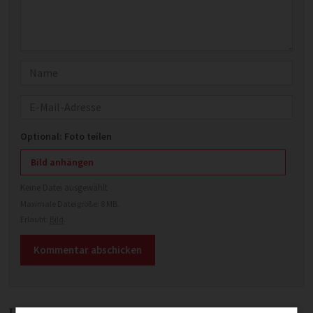
Name
E-Mail
Optional: Foto teilen
Bild anhängen
Keine Datei ausgewählt
Maximale Dateigröße: 8 MB.
Erlaubt:
Bild
.