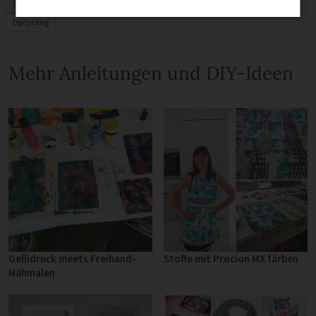
Selber nähen
Upcycling
Mehr Anleitungen und DIY-Ideen
Gellidruck meets Freihand-
Stoffe mit Procion MX färben
Nähmalen