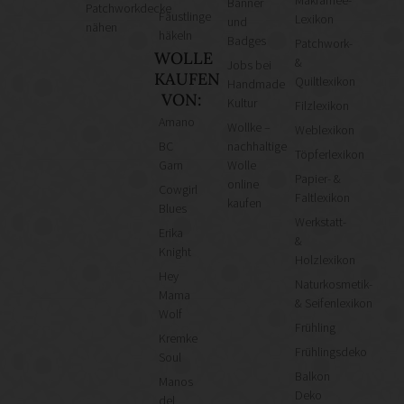
Banner
Patchworkdecke
Fäustlinge
Lexikon
und
nähen
häkeln
Badges
Patchwork-
WOLLE
&
Jobs bei
KAUFEN
Quiltlexikon
Handmade
VON:
Kultur
Filzlexikon
Amano
Wollke –
Weblexikon
BC
nachhaltige
Töpferlexikon
Garn
Wolle
Papier- &
online
Cowgirl
Faltlexikon
kaufen
Blues
Werkstatt-
Erika
&
Knight
Holzlexikon
Hey
Naturkosmetik-
Mama
& Seifenlexikon
Wolf
Frühling
Kremke
Frühlingsdeko
Soul
Balkon
Manos
Deko
del