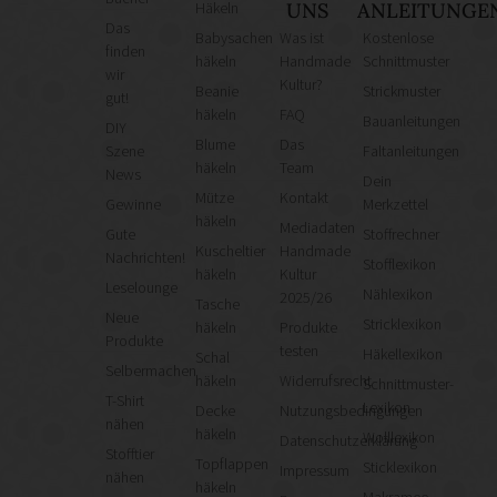
Häkeln
UNS
ANLEITUNGE
Das
Babysachen
Was ist
Kostenlose
finden
häkeln
Handmade
Schnittmuster
wir
Kultur?
Beanie
Strickmuster
gut!
häkeln
FAQ
Bauanleitungen
DIY
Blume
Das
Szene
Faltanleitungen
häkeln
Team
News
Dein
Mütze
Kontakt
Gewinne
Merkzettel
häkeln
Mediadaten
Gute
Stoffrechner
Kuscheltier
Handmade
Nachrichten!
Stofflexikon
häkeln
Kultur
Leselounge
Nählexikon
2025/26
Tasche
Neue
Stricklexikon
häkeln
Produkte
Produkte
testen
Häkellexikon
Schal
Selbermachen
häkeln
Widerrufsrecht
Schnittmuster-
T-Shirt
Lexikon
Decke
Nutzungsbedingungen
nähen
häkeln
Wolllexikon
Datenschutzerklärung
Stofftier
Topflappen
Sticklexikon
Impressum
nähen
häkeln
Makramee-