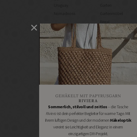
Uruguay
Garten
Nomadnoss
Gartenmöbel
Regal
selber
machen
Heimwerken
Renovieren
DIY
GESCHÄFTE
Bastelbedarf
Stoffgeschäfte
Wollgeschäfte
GEHÄKELT MIT PAPYRUSGARN
Handgemachtes
RIVIERA
Schneidereibedarf
Sommerlich, stilvoll und zeitlos
– die Tasche
Riviera
ist dein perfekter Begleiter für warme Tage. Mit
Handarbeitszubehör
ihrem luftigen Design und der modernen
Häkeloptik
DIY
vereint sie Leichtigkeit und Eleganz in einem
Online
einzigartigen DIY-Projekt.
Shops