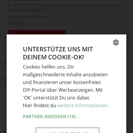
Keine Datei ausgewählt
Maximale Dateigröße: 8 MB.
Erlaubt:
Bild
.
UNTERSTÜTZE UNS MIT
DEINEM COOKIE-OK!
GERMAN
Diskussion
Cookies helfen uns, Dir
ENGLISH
maßgeschneiderte Inhalte anzubieten
Noch keine Kommentare — sei die Erste oder der Erste und teile
und finanzieren unser kostenfreies
deine Meinung.
DIY-Portal über Werbeanzeigen. Mit
'OK' unterstützt Du uns dabei.
Hier findest du
weitere Informationen.
PARTNER ANZEIGEN
(18) →