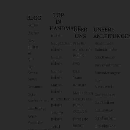
TOP
BLOG
IN
Home
HANDMADE
ÜBER
UNSERE
Bücher
Häkeln
UNS
ANLEITUNGE
Das
Babysachen
Was ist
Kostenlose
finden
häkeln
Handmade
Schnittmuster
wir
Kultur?
Beanie
Strickmuster
gut!
häkeln
FAQ
Bauanleitungen
DIY
Blume
Das
Szene
Faltanleitungen
häkeln
Team
News
Dein
Mütze
Kontakt
Gewinne
Merkzettel
häkeln
Mediadaten
Gute
Stoffrechner
Kuscheltier
Handmade
Nachrichten!
Stofflexikon
häkeln
Kultur
Leselounge
Nählexikon
2025/26
Tasche
Neue
Stricklexikon
häkeln
Produkte
Produkte
testen
Häkellexikon
Schal