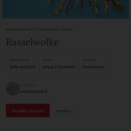
HANDGEMACHTES FÜR KINDER
,
NÄHEN
Rasselwolke
FÄHIGKEITEN
DAUER
KOSTEN
Sehr einfach
etwa 3 Stunden
Kostenlos
Projekt von
mambapferd
Projekt starten
merken