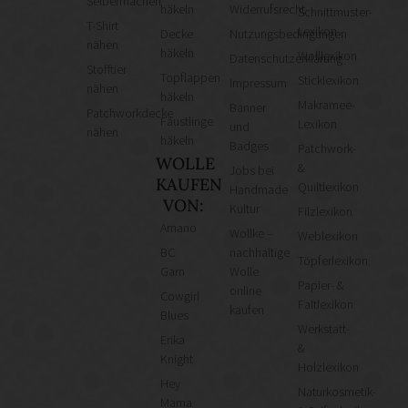
Selbermachen
häkeln
Widerrufsrecht
Schnittmuster-
T-Shirt
Lexikon
Decke
Nutzungsbedingungen
nähen
häkeln
Wolllexikon
Datenschutzerklärung
Stofftier
Topflappen
Sticklexikon
Impressum
nähen
häkeln
Makramee-
Banner
Patchworkdecke
Fäustlinge
Lexikon
und
nähen
häkeln
Badges
Patchwork-
WOLLE
&
Jobs bei
KAUFEN
Quiltlexikon
Handmade
VON:
Kultur
Filzlexikon
Amano
Wollke –
Weblexikon
BC
nachhaltige
Töpferlexikon
Garn
Wolle
Papier- &
online
Cowgirl
Faltlexikon
kaufen
Blues
Werkstatt-
Erika
&
Knight
Holzlexikon
Hey
Naturkosmetik-
Mama