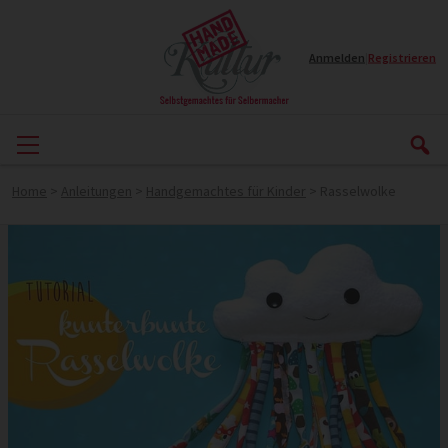
Anmelden
|
Registrieren
Home
>
Anleitungen
>
Handgemachtes für Kinder
>
Rasselwolke