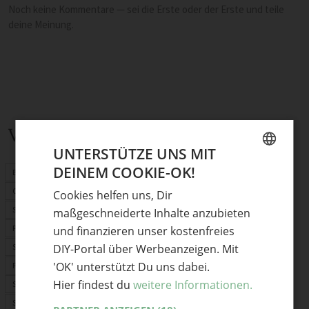
Noch keine Kommentare — sei die Erste oder der Erste und teile
deine Meinung.
Verwandte Themen
UNTERSTÜTZE UNS MIT
DEINEM COOKIE-OK!
Basteln mit Kindern
GERMAN
Ostern
Cookies helfen uns, Dir
ENGLISH
Sommer
maßgeschneiderte Inhalte anzubieten
Perlen
und finanzieren unser kostenfreies
DIY-Portal über Werbeanzeigen. Mit
Schnittmuster
'OK' unterstützt Du uns dabei.
PDF-Schnittmuster
Hier findest du
weitere Informationen.
Stoffrechner
Stofflexikon