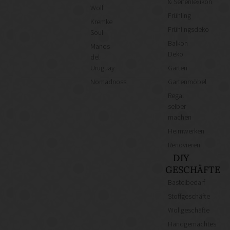
& Seifenlexikon
Wolf
Frühling
Kremke
Frühlingsdeko
Soul
Balkon
Manos
Deko
del
Uruguay
Garten
Nomadnoss
Gartenmöbel
Regal
selber
machen
Heimwerken
Renovieren
DIY
GESCHÄFTE
Bastelbedarf
Stoffgeschäfte
Wollgeschäfte
Handgemachtes