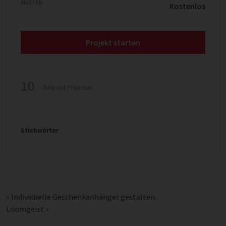
KOSTEN
Kostenlos
Projekt starten
10
Teile mit Freunden
Stichwörter
«
Individuelle Geschenkanhänger gestalten.
Loomgeist
»