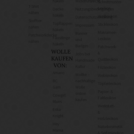
häkeln
Widerrufsrecht
Schnittmuster-
T-Shirt
Lexikon
Decke
Nutzungsbedingungen
nähen
häkeln
Wolllexikon
Datenschutzerklärung
Stofftier
Topflappen
Sticklexikon
Impressum
nähen
häkeln
Makramee-
Banner
Patchworkdecke
Fäustlinge
Lexikon
und
nähen
häkeln
Badges
Patchwork-
WOLLE
&
Jobs bei
KAUFEN
Quiltlexikon
Handmade
VON:
Kultur
Filzlexikon
Amano
Wollke –
Weblexikon
BC
nachhaltige
Töpferlexikon
Garn
Wolle
Papier- &
online
Cowgirl
Faltlexikon
kaufen
Blues
Werkstatt-
Erika
&
Knight
Holzlexikon
Hey
Naturkosmetik-
Mama
& Seifenlexikon