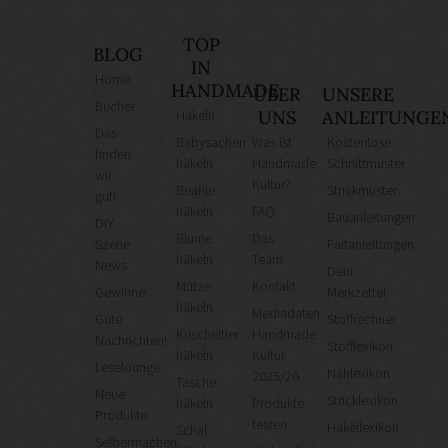
TOP
BLOG
IN
Home
HANDMADE
ÜBER
UNSERE
Bücher
Häkeln
UNS
ANLEITUNGE
Das
Babysachen
Was ist
Kostenlose
finden
häkeln
Handmade
Schnittmuster
wir
Kultur?
Beanie
Strickmuster
gut!
häkeln
FAQ
Bauanleitungen
DIY
Blume
Das
Szene
Faltanleitungen
häkeln
Team
News
Dein
Mütze
Kontakt
Gewinne
Merkzettel
häkeln
Mediadaten
Gute
Stoffrechner
Kuscheltier
Handmade
Nachrichten!
Stofflexikon
häkeln
Kultur
Leselounge
Nählexikon
2025/26
Tasche
Neue
Stricklexikon
häkeln
Produkte
Produkte
testen
Häkellexikon
Schal
Selbermachen