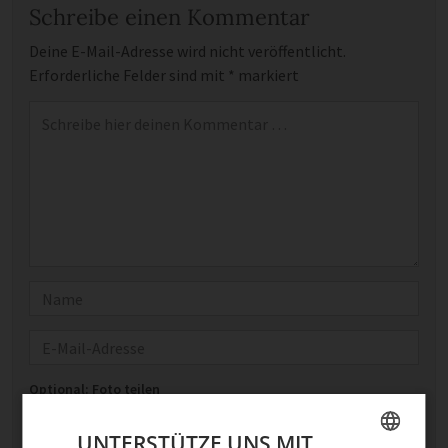
Schreibe einen Kommentar
Deine E-Mail-Adresse wird nicht veröffentlicht.
Erforderliche Felder sind mit
*
markiert
Kommentar
*
Name
E-Mail
Optional: Foto teilen
Bild anhängen
UNTERSTÜTZE UNS MIT