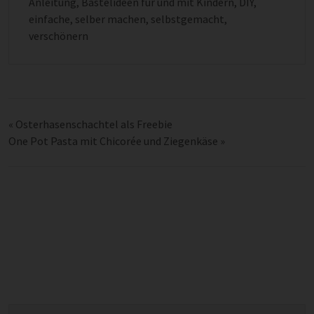
Anleitung
,
Bastelideen für und mit Kindern
,
DIY
,
einfache
,
selber machen
,
selbstgemacht
,
verschönern
«
Osterhasenschachtel als Freebie
One Pot Pasta mit Chicorée und Ziegenkäse
»