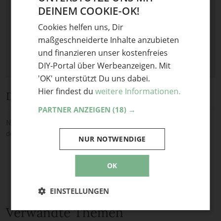
Keine Datei ausgewählt
DEINEM COOKIE-OK!
GERMAN
Maximale Dateigröße: 8 MB.
Cookies helfen uns, Dir
ENGLISH
Erlaubt:
Bild
.
maßgeschneiderte Inhalte anzubieten
und finanzieren unser kostenfreies
DIY-Portal über Werbeanzeigen. Mit
'OK' unterstützt Du uns dabei.
Hier findest du
weitere Informationen.
Diskussion
PARTNER ANZEIGEN
(18) →
Noch keine Kommentare — sei die Erste oder der Erste und teile
deine Meinung.
NUR NOTWENDIGE
OK
EINSTELLUNGEN
Verwandte Themen