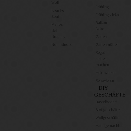
Wolf
Frühling
Kremke
Frühlingsdeko
Soul
Balkon
Manos
Deko
del
Uruguay
Garten
Nomadnoss
Gartenmöbel
Regal
selber
machen
Heimwerken
Renovieren
DIY
GESCHÄFTE
Bastelbedarf
Stoffgeschäfte
Wollgeschäfte
Handgemachtes