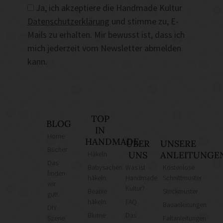
Ja, ich akzeptiere die Handmade Kultur
Datenschutzerklärung
und stimme zu, E-
Mails zu erhalten. Mir bewusst ist, dass ich
mich jederzeit vom Newsletter abmelden
kann.
TOP
BLOG
IN
Home
HANDMADE
ÜBER
UNSERE
Bücher
Häkeln
UNS
ANLEITUNGE
Das
Babysachen
Was ist
Kostenlose
finden
häkeln
Handmade
Schnittmuster
wir
Kultur?
Beanie
Strickmuster
gut!
häkeln
FAQ
Bauanleitungen
DIY
Blume
Das
Szene
Faltanleitungen