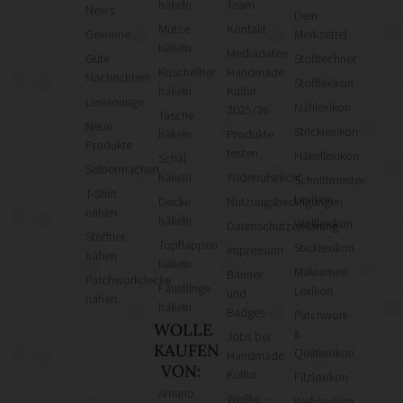
häkeln
Team
News
Dein
Mütze
Kontakt
Gewinne
Merkzettel
häkeln
Mediadaten
Gute
Stoffrechner
Kuscheltier
Handmade
Nachrichten!
Stofflexikon
häkeln
Kultur
Leselounge
Nählexikon
2025/26
Tasche
Neue
Stricklexikon
häkeln
Produkte
Produkte
testen
Häkellexikon
Schal
Selbermachen
häkeln
Widerrufsrecht
Schnittmuster-
T-Shirt
Lexikon
Decke
Nutzungsbedingungen
nähen
häkeln
Wolllexikon
Datenschutzerklärung
Stofftier
Topflappen
Sticklexikon
Impressum
nähen
häkeln
Makramee-
Banner
Patchworkdecke
Fäustlinge
Lexikon
und
nähen
häkeln
Badges
Patchwork-
WOLLE
&
Jobs bei
KAUFEN
Quiltlexikon
Handmade
VON:
Kultur
Filzlexikon
Amano
Wollke –
Weblexikon