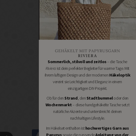
Renovieren
DIY
GESCHÄFTE
Bastelbedarf
Stoffgeschäfte
Wollgeschäfte
GEHÄKELT MIT PAPYRUSGARN
Handgemachtes
RIVIERA
Schneidereibedarf
Sommerlich, stilvoll und zeitlos
– die Tasche
Riviera
ist dein perfekter Begleiter für warme Tage. Mit
Handarbeitszubehör
ihrem luftigen Design und der modernen
Häkeloptik
DIY
vereint sie Leichtigkeit und Eleganz in einem
Online
einzigartigen DIY-Projekt.
Shops
Ob für den
Strand
, den
Stadtbummel
oder den
Schmuckzubehör
Wochenmarkt
– diese handgehäkelte Tasche setzt
Nähmaschinen
natürliche Akzente und unterstreicht deinen
nachhaltigen Lifestyle.
Im Häkelset enthalten ist
hochwertiges Garn aus
Papyrus
sowie die passende
Anleitung von der