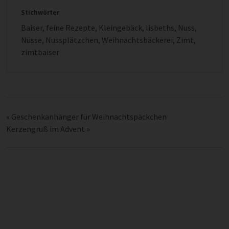
Stichwörter
Baiser
,
feine Rezepte
,
Kleingebäck
,
lisbeths
,
Nuss
,
Nüsse
,
Nussplätzchen
,
Weihnachtsbäckerei
,
Zimt
,
zimtbaiser
«
Geschenkanhänger für Weihnachtspäckchen
Kerzengruß im Advent
»