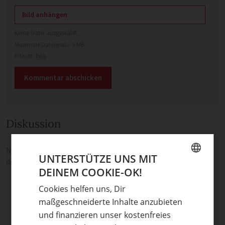
Bild anhängen
Keine Datei ausgewählt
Maximale Dateigröße: 8 MB.
Erlaubt:
Bild
.
Diskussion
Noch keine Kommentare — sei die Erste oder der Erste und teile
UNTERSTÜTZE UNS MIT
deine Meinung.
DEINEM COOKIE-OK!
GERMAN
Cookies helfen uns, Dir
ENGLISH
maßgeschneiderte Inhalte anzubieten
und finanzieren unser kostenfreies