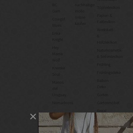
BC
nachhaltige
Töpferlexikon
Garn
Wolle
Papier- &
online
Cowgirl
Faltlexikon
kaufen
Blues
Werkstatt-
Erika
&
Knight
Holzlexikon
Hey
Naturkosmetik-
Mama
& Seifenlexikon
Wolf
Frühling
Kremke
Frühlingsdeko
Soul
Balkon
Manos
Deko
del
Uruguay
Garten
Nomadnoss
Gartenmöbel
Regal
selber
machen
Heimwerken