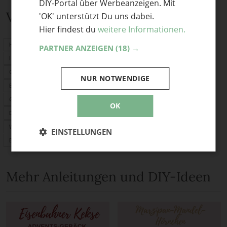
DIY-Portal über Werbeanzeigen. Mit
Verwandte Themen
'OK' unterstützt Du uns dabei.
Hier findest du
weitere Informationen.
Herbstdeko
PARTNER ANZEIGEN
(18) →
Herbstblätter
Garten
NUR NOTWENDIGE
Basteln mit Kindern
Geschenke
OK
Deko
Weihnachtsdeko
EINSTELLUNGEN
Basteln
Mehr Anleitungen und DIY-Ideen