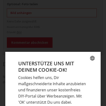
Optional: Foto teilen
Bild anhängen
Keine Datei ausgewählt
Maximale Dateigröße: 8 MB.
Erlaubt:
Bild
.
UNTERSTÜTZE UNS MIT
Diskussion
DEINEM COOKIE-OK!
GERMAN
Noch keine Kommentare — sei die Erste oder der Erste und teile
Cookies helfen uns, Dir
ENGLISH
deine Meinung.
maßgeschneiderte Inhalte anzubieten
und finanzieren unser kostenfreies
DIY-Portal über Werbeanzeigen. Mit
'OK' unterstützt Du uns dabei.