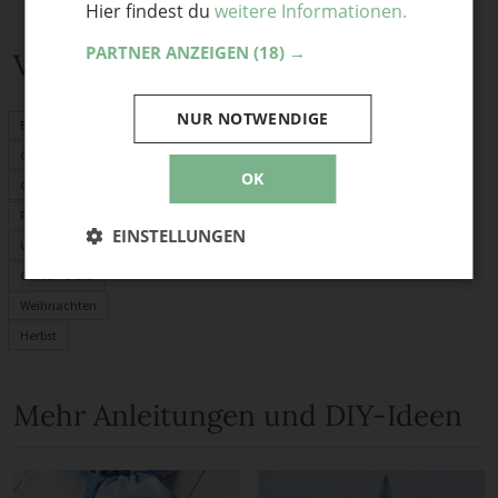
Hier findest du
weitere Informationen.
PARTNER ANZEIGEN
(18) →
Verwandte Themen
NUR NOTWENDIGE
Basteln mit Kindern
Geschenke
OK
Origami
Fimo
EINSTELLUNGEN
Upcycling
Garten-Deko
Weihnachten
Herbst
Mehr Anleitungen und DIY-Ideen