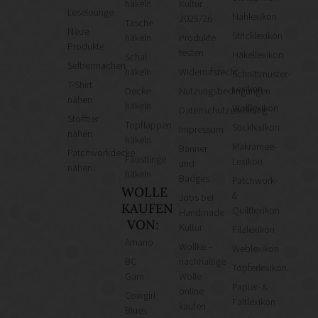
häkeln
Kultur
Leselounge
Nählexikon
2025/26
Tasche
Neue
Stricklexikon
häkeln
Produkte
Produkte
testen
Häkellexikon
Schal
Selbermachen
häkeln
Widerrufsrecht
Schnittmuster-
T-Shirt
Lexikon
Decke
Nutzungsbedingungen
nähen
häkeln
Wolllexikon
Datenschutzerklärung
Stofftier
Topflappen
Sticklexikon
Impressum
nähen
häkeln
Makramee-
Banner
Patchworkdecke
Fäustlinge
Lexikon
und
nähen
häkeln
Badges
Patchwork-
WOLLE
&
Jobs bei
KAUFEN
Quiltlexikon
Handmade
VON:
Kultur
Filzlexikon
Amano
Wollke –
Weblexikon
BC
nachhaltige
Töpferlexikon
Garn
Wolle
Papier- &
online
Cowgirl
Faltlexikon
kaufen
Blues