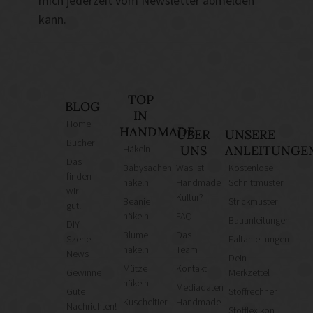
mich jederzeit vom Newsletter abmelden
kann.
TOP
BLOG
IN
Home
HANDMADE
ÜBER
UNSERE
Bücher
Häkeln
UNS
ANLEITUNGE
Das
Babysachen
Was ist
Kostenlose
finden
häkeln
Handmade
Schnittmuster
wir
Kultur?
Beanie
Strickmuster
gut!
häkeln
FAQ
Bauanleitungen
DIY
Blume
Das
Szene
Faltanleitungen
häkeln
Team
News
Dein
Mütze
Kontakt
Gewinne
Merkzettel
häkeln
Mediadaten
Gute
Stoffrechner
Kuscheltier
Handmade
Nachrichten!
Stofflexikon