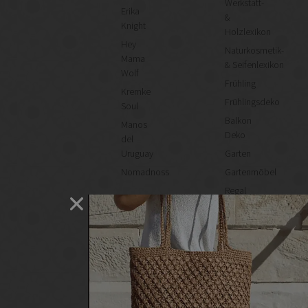
Werkstatt-
Erika
&
Knight
Holzlexikon
Hey
Naturkosmetik-
Mama
& Seifenlexikon
Wolf
Frühling
Kremke
Frühlingsdeko
Soul
Balkon
Manos
Deko
del
Uruguay
Garten
Nomadnoss
Gartenmöbel
Regal
selber
machen
Heimwerken
Renovieren
DIY
GESCHÄFTE
Bastelbedarf