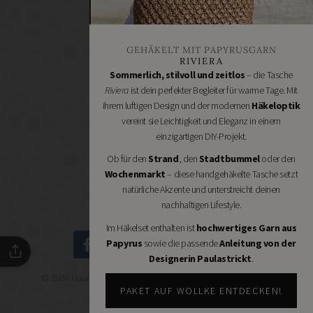
Stoffgeschäfte
Wollgeschäfte
GEHÄKELT MIT PAPYRUSGARN
Handgemachtes
RIVIERA
Schneidereibedarf
Sommerlich, stilvoll und zeitlos
– die Tasche
Riviera
ist dein perfekter Begleiter für warme Tage. Mit
Handarbeitszubehör
ihrem luftigen Design und der modernen
Häkeloptik
DIY
vereint sie Leichtigkeit und Eleganz in einem
Online
einzigartigen DIY-Projekt.
Shops
Ob für den
Strand
, den
Stadtbummel
oder den
Schmuckzubehör
Wochenmarkt
– diese handgehäkelte Tasche setzt
Nähmaschinen
natürliche Akzente und unterstreicht deinen
nachhaltigen Lifestyle.
Im Häkelset enthalten ist
hochwertiges Garn aus
Papyrus
sowie die passende
Anleitung von der
Designerin Paulastrickt
.
© 2026 Handmade Kultur - DIY Community - Schöne Dinge
selbermachen.
PAKET AUF WOLLKE ENTDECKEN!