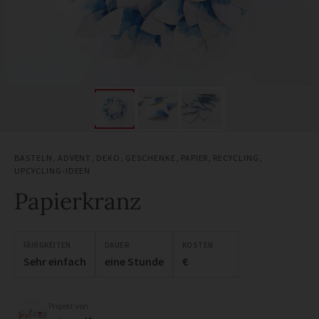
BASTELN
,
ADVENT
,
DEKO
,
GESCHENKE
,
PAPIER
,
RECYCLING
,
UPCYCLING-IDEEN
Papierkranz
FÄHIGKEITEN
DAUER
KOSTEN
Sehr einfach
eine Stunde
€
Projekt von