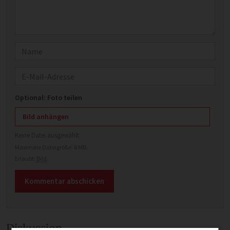
Name
E-Mail
Optional: Foto teilen
Bild anhängen
Keine Datei ausgewählt
Maximale Dateigröße: 8 MB.
Erlaubt:
Bild
.
Diskussion