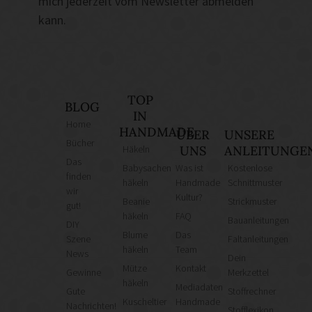
mich jederzeit vom Newsletter abmelden
kann.
TOP
BLOG
IN
Home
HANDMADE
ÜBER
UNSERE
Bücher
Häkeln
UNS
ANLEITUNGE
Das
Babysachen
Was ist
Kostenlose
finden
häkeln
Handmade
Schnittmuster
wir
Kultur?
Beanie
Strickmuster
gut!
häkeln
FAQ
Bauanleitungen
DIY
Blume
Das
Szene
Faltanleitungen
häkeln
Team
News
Dein
Mütze
Kontakt
Gewinne
Merkzettel
häkeln
Mediadaten
Gute
Stoffrechner
Kuscheltier
Handmade
Nachrichten!
Stofflexikon