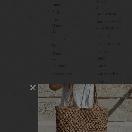
Werkstatt-
Erika
&
Knight
Holzlexikon
Hey
Naturkosmetik-
Mama
& Seifenlexikon
Wolf
Frühling
Kremke
Frühlingsdeko
Soul
Balkon
Manos
Deko
del
Uruguay
Garten
Nomadnoss
Gartenmöbel
Regal
selber
machen
Heimwerken
Renovieren
DIY
GESCHÄFTE
Bastelbedarf