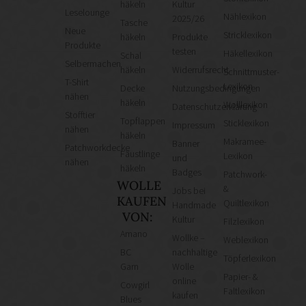
häkeln
Kultur
Leselounge
Nählexikon
2025/26
Tasche
Neue
Stricklexikon
häkeln
Produkte
Produkte
testen
Häkellexikon
Schal
Selbermachen
häkeln
Widerrufsrecht
Schnittmuster-
T-Shirt
Lexikon
Decke
Nutzungsbedingungen
nähen
häkeln
Wolllexikon
Datenschutzerklärung
Stofftier
Topflappen
Sticklexikon
Impressum
nähen
häkeln
Makramee-
Banner
Patchworkdecke
Fäustlinge
Lexikon
und
nähen
häkeln
Badges
Patchwork-
WOLLE
&
Jobs bei
KAUFEN
Quiltlexikon
Handmade
VON:
Kultur
Filzlexikon
Amano
Wollke –
Weblexikon
BC
nachhaltige
Töpferlexikon
Garn
Wolle
Papier- &
online
Cowgirl
Faltlexikon
kaufen
Blues