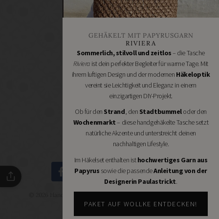
Stoffgeschäfte
Wollgeschäfte
GEHÄKELT MIT PAPYRUSGARN
Handgemachtes
RIVIERA
Schneidereibedarf
Sommerlich, stilvoll und zeitlos
– die Tasche
Riviera
ist dein perfekter Begleiter für warme Tage. Mit
Handarbeitszubehör
ihrem luftigen Design und der modernen
Häkeloptik
DIY
vereint sie Leichtigkeit und Eleganz in einem
Online
einzigartigen DIY-Projekt.
Shops
Ob für den
Strand
, den
Stadtbummel
oder den
Schmuckzubehör
Wochenmarkt
– diese handgehäkelte Tasche setzt
Nähmaschinen
natürliche Akzente und unterstreicht deinen
nachhaltigen Lifestyle.
Im Häkelset enthalten ist
hochwertiges Garn aus
Papyrus
sowie die passende
Anleitung von der
Designerin Paulastrickt
.
© 2026 Handmade Kultur - DIY Community - Schöne Dinge
selbermachen.
PAKET AUF WOLLKE ENTDECKEN!