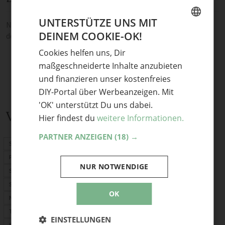
UNTERSTÜTZE UNS MIT
Noch keine Kommentare — sei die Erste oder der Erste und teile
DEINEM COOKIE-OK!
deine Meinung.
GERMAN
Cookies helfen uns, Dir
ENGLISH
maßgeschneiderte Inhalte anzubieten
und finanzieren unser kostenfreies
DIY-Portal über Werbeanzeigen. Mit
'OK' unterstützt Du uns dabei.
Verwandte Themen
Hier findest du
weitere Informationen.
PARTNER ANZEIGEN
(18) →
Schnittmuster
PDF-Schnittmuster
NUR NOTWENDIGE
Stoffrechner
Stofflexikon
OK
Nählexikon
Tasche selber machen
EINSTELLUNGEN
Selber nähen