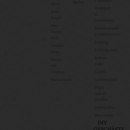
Faltlexikon
kaufen
Blues
Werkstatt-
Erika
&
Knight
Holzlexikon
Hey
Naturkosmetik-
Mama
& Seifenlexikon
Wolf
Frühling
Kremke
Frühlingsdeko
Soul
Balkon
Manos
Deko
del
Uruguay
Garten
Nomadnoss
Gartenmöbel
Regal
selber
machen
Heimwerken
Renovieren
DIY
GESCHÄFTE