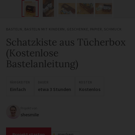
BASTELN
,
BASTELN MIT KINDERN
,
GESCHENKE
,
PAPIER
,
SCHMUCK
Schatzkiste aus Tücherbox
(Kostenlose
Bastelanleitung)
FÄHIGKEITEN
DAUER
KOSTEN
Einfach
etwa 3 Stunden
Kostenlos
Projekt von
shesmile
Projekt starten
merken