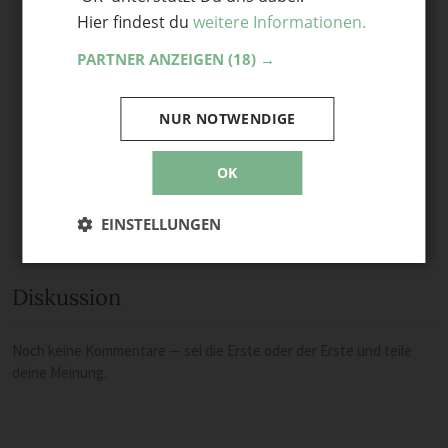
Hier findest du
weitere Informationen.
Optional: Foto teilen
PARTNER ANZEIGEN
(18) →
Bild anhängen
Keine Datei ausgewählt
NUR NOTWENDIGE
Maximale Dateigröße: 8 MB.
Erlaubt:
Bild
.
OK
EINSTELLUNGEN
Diskussion
Noch keine Kommentare — sei die Erste oder der Erste und teile
deine Meinung.