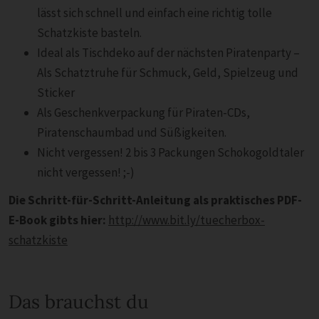
lässt sich schnell und einfach eine richtig tolle
Schatzkiste basteln.
Ideal als Tischdeko auf der nächsten Piratenparty –
Als Schatztruhe für Schmuck, Geld, Spielzeug und
Sticker
Als Geschenkverpackung für Piraten-CDs,
Piratenschaumbad und Süßigkeiten.
Nicht vergessen! 2 bis 3 Packungen Schokogoldtaler
nicht vergessen! ;-)
Die Schritt-für-Schritt-Anleitung als praktisches PDF-
E-Book gibts hier:
http://www.bit.ly/tuecherbox-
schatzkiste
Das brauchst du