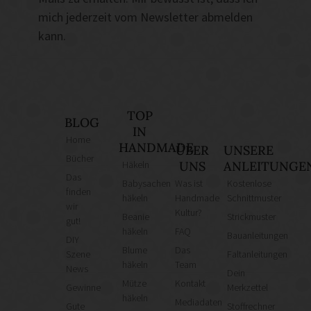
mich jederzeit vom Newsletter abmelden
kann.
TOP
BLOG
IN
Home
HANDMADE
ÜBER
UNSERE
Bücher
Häkeln
UNS
ANLEITUNGE
Das
Babysachen
Was ist
Kostenlose
finden
häkeln
Handmade
Schnittmuster
wir
Kultur?
Beanie
Strickmuster
gut!
häkeln
FAQ
Bauanleitungen
DIY
Blume
Das
Szene
Faltanleitungen
häkeln
Team
News
Dein
Mütze
Kontakt
Gewinne
Merkzettel
häkeln
Mediadaten
Gute
Stoffrechner