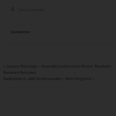
4
Teile mit Freunden
Stichwörter
«
January Mornings – Gesundes Soulfood im Winter: Blaubeer-
Bananen Pancakes
Nadelspiel vs. addi Sockenwunder – Mein Vergleich
»