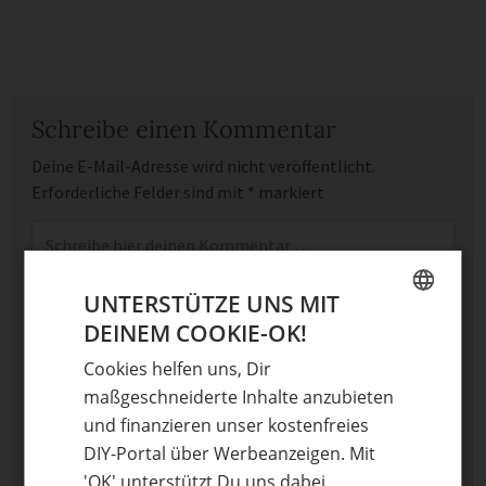
Schreibe einen Kommentar
Deine E-Mail-Adresse wird nicht veröffentlicht.
Erforderliche Felder sind mit
*
markiert
Kommentar
*
UNTERSTÜTZE UNS MIT
DEINEM COOKIE-OK!
GERMAN
Cookies helfen uns, Dir
ENGLISH
maßgeschneiderte Inhalte anzubieten
und finanzieren unser kostenfreies
Name
DIY-Portal über Werbeanzeigen. Mit
'OK' unterstützt Du uns dabei.
E-Mail