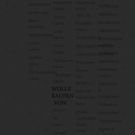
Kuscheltier
Handmade
Nachrichten!
Stofflexikon
häkeln
Kultur
Leselounge
Nählexikon
2025/26
Tasche
Neue
Stricklexikon
häkeln
Produkte
Produkte
testen
Häkellexikon
Schal
Selbermachen
häkeln
Widerrufsrecht
Schnittmuster-
T-Shirt
Lexikon
Decke
Nutzungsbedingungen
nähen
häkeln
Wolllexikon
Datenschutzerklärung
Stofftier
Topflappen
Sticklexikon
Impressum
nähen
häkeln
Makramee-
Banner
Patchworkdecke
Fäustlinge
Lexikon
und
nähen
häkeln
Badges
Patchwork-
WOLLE
&
Jobs bei
KAUFEN
Quiltlexikon
Handmade
VON:
Kultur
Filzlexikon
Amano
Wollke –
Weblexikon
BC
nachhaltige
Töpferlexikon
Garn
Wolle
Papier- &
online
Cowgirl