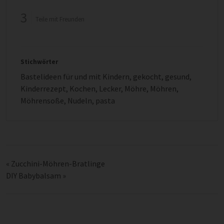
3
Teile mit Freunden
Stichwörter
Bastelideen für und mit Kindern
,
gekocht
,
gesund
,
Kinderrezept
,
Kochen
,
Lecker
,
Möhre
,
Möhren
,
Möhrensoße
,
Nudeln
,
pasta
«
Zucchini-Möhren-Bratlinge
DIY Babybalsam
»