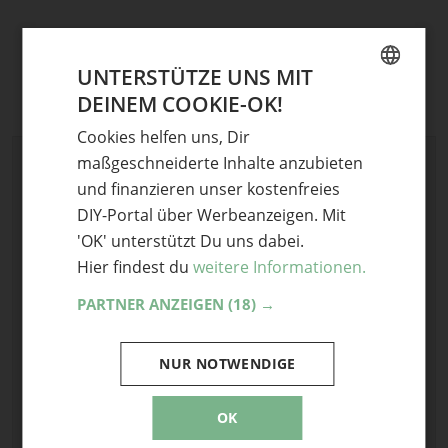
UNTERSTÜTZE UNS MIT
DEINEM COOKIE-OK!
GERMAN
Cookies helfen uns, Dir
ENGLISH
maßgeschneiderte Inhalte anzubieten
Schreibe einen Kommentar
und finanzieren unser kostenfreies
Deine E-Mail-Adresse wird nicht veröffentlicht.
DIY-Portal über Werbeanzeigen. Mit
Erforderliche Felder sind mit
*
markiert
'OK' unterstützt Du uns dabei.
Kommentar
*
Hier findest du
weitere Informationen.
PARTNER ANZEIGEN
(18) →
NUR NOTWENDIGE
OK
Name