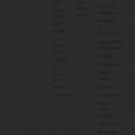
Garn
Wolle
Papier- &
online
Cowgirl
Faltlexikon
kaufen
Blues
Werkstatt-
Erika
&
Knight
Holzlexikon
Hey
Naturkosmetik-
Mama
& Seifenlexikon
Wolf
Frühling
Kremke
Frühlingsdeko
Soul
Balkon
Manos
Deko
del
Uruguay
Garten
Nomadnoss
Gartenmöbel
Regal
selber
machen
Heimwerken
Renovieren