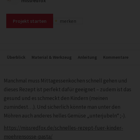
missredfox
Projekt starten
merken
Überblick
Material & Werkzeug
Anleitung
Kommentare
Manchmal muss Mittagessenkochen schnell gehen und
dieses Rezept ist perfekt dafür geeignet – zudem ist das
gesund und es schmeckt den Kindern (meinen
zumindest…). Und sicherlich könnte man unter den
Möhren auch anderes helles Gemüse „unterjubeln“ ;-).
https://missredfox.de/schnelles-rezept-fuer-kinder-
moehrensosse-pasta/