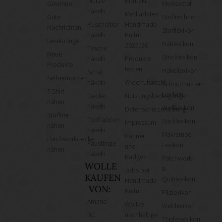
Mütze
Kontakt
Gewinne
Merkzettel
häkeln
Mediadaten
Gute
Stoffrechner
Kuscheltier
Handmade
Nachrichten!
Stofflexikon
häkeln
Kultur
Leselounge
Nählexikon
2025/26
Tasche
Neue
Stricklexikon
häkeln
Produkte
Produkte
testen
Häkellexikon
Schal
Selbermachen
häkeln
Widerrufsrecht
Schnittmuster-
T-Shirt
Lexikon
Decke
Nutzungsbedingungen
nähen
häkeln
Wolllexikon
Datenschutzerklärung
Stofftier
Topflappen
Sticklexikon
Impressum
nähen
häkeln
Makramee-
Banner
Patchworkdecke
Fäustlinge
Lexikon
und
nähen
häkeln
Badges
Patchwork-
WOLLE
&
Jobs bei
KAUFEN
Quiltlexikon
Handmade
VON:
Kultur
Filzlexikon
Amano
Wollke –
Weblexikon
BC
nachhaltige
Töpferlexikon