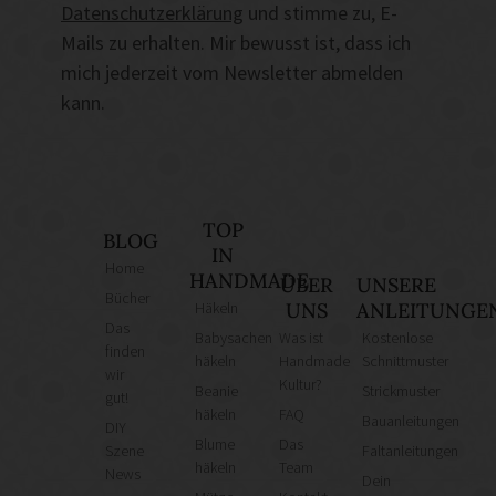
Datenschutzerklärung
und stimme zu, E-
Mails zu erhalten. Mir bewusst ist, dass ich
mich jederzeit vom Newsletter abmelden
kann.
TOP
BLOG
IN
Home
HANDMADE
ÜBER
UNSERE
Bücher
Häkeln
UNS
ANLEITUNGE
Das
Babysachen
Was ist
Kostenlose
finden
häkeln
Handmade
Schnittmuster
wir
Kultur?
Beanie
Strickmuster
gut!
häkeln
FAQ
Bauanleitungen
DIY
Blume
Das
Szene
Faltanleitungen
häkeln
Team
News
Dein