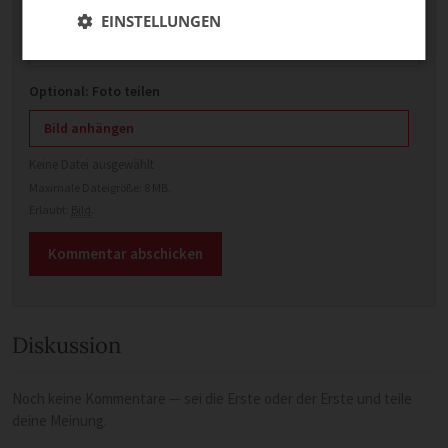
EINSTELLUNGEN
E-Mail
Optional: Foto teilen
Bild anhängen
Keine Datei ausgewählt
Maximale Dateigröße: 8 MB.
Erlaubt:
Bild
.
Diskussion
Noch keine Kommentare — sei die Erste oder der Erste und teile
deine Meinung.