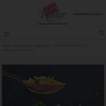
Anmelden
|
Registrieren
Home
>
Anleitungen
>
Gekochtes
>
Schnelles Kinderrezept –
Möhrensoße für Pasta