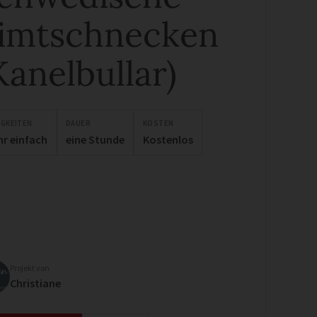
imtschnecken
Kanelbullar)
IGKEITEN
DAUER
KOSTEN
hr einfach
eine Stunde
Kostenlos
Projekt von
Christiane