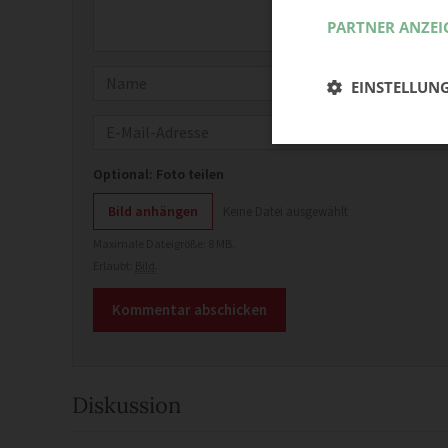
PARTNER ANZEI
Name
EINSTELLUN
E-Mail
Optional: Foto teilen
Bild anhängen
Keine Datei ausgewählt
Maximale Dateigröße: 8 MB.
Erlaubt:
Bild
.
Diskussion