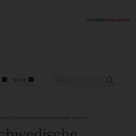
Anmelden
|
Registrieren
E
SHOP
CKENES
,
HANDGEMACHTES FÜR KINDER
,
REZEPTE
chwedische