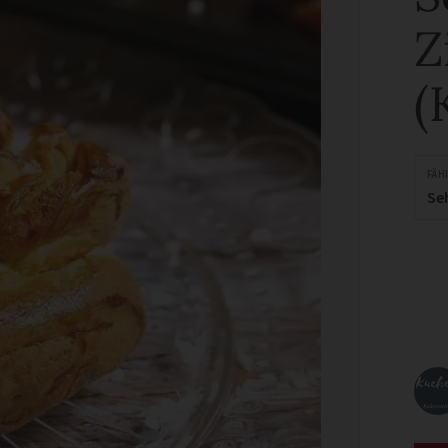
Z
(
FÄH
Se