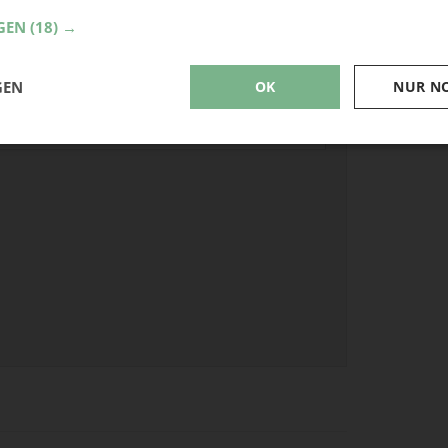
GEN
(18) →
GEN
OK
NUR N