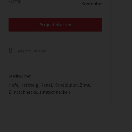
KOSTEN
Kostenlos
Projekt starten
8
Teile mit Freunden
Stichwörter
Hefe
,
Hefeteig
,
Kanel
,
Kanelbullar
,
Zimt
,
Zimtschnecke
,
zimtschnecken