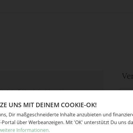
Ve
derliche Felder sind mit
*
markiert
Baste
Oster
E UNS MIT DEINEM COOKIE-OK!
Somm
uns, Dir maßgeschneiderte Inhalte anzubieten und finanzie
Perle
Y-Portal über Werbeanzeigen. Mit 'OK' unterstützt Du uns da
weitere Informationen.