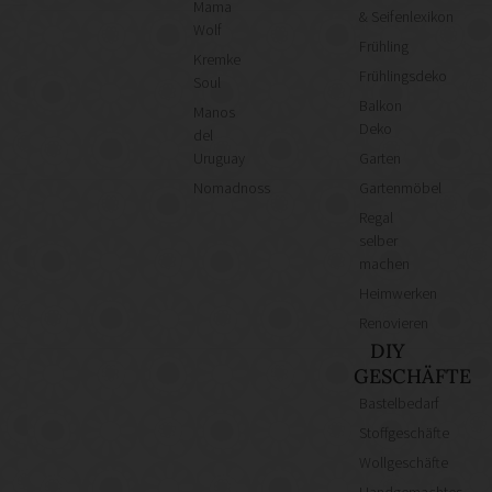
Mama
& Seifenlexikon
Wolf
Frühling
Kremke
Frühlingsdeko
Soul
Balkon
Manos
Deko
del
Uruguay
Garten
Nomadnoss
Gartenmöbel
Regal
selber
machen
Heimwerken
Renovieren
DIY
GESCHÄFTE
Bastelbedarf
Stoffgeschäfte
Wollgeschäfte
Handgemachtes