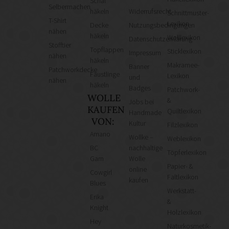
Schal
Selbermachen
häkeln
Widerrufsrecht
Schnittmuster-
T-Shirt
Lexikon
Decke
Nutzungsbedingungen
nähen
häkeln
Wolllexikon
Datenschutzerklärung
Stofftier
Topflappen
Sticklexikon
Impressum
nähen
häkeln
Makramee-
Banner
Patchworkdecke
Fäustlinge
Lexikon
und
nähen
häkeln
Badges
Patchwork-
WOLLE
&
Jobs bei
KAUFEN
Quiltlexikon
Handmade
VON:
Kultur
Filzlexikon
Amano
Wollke –
Weblexikon
BC
nachhaltige
Töpferlexikon
Garn
Wolle
Papier- &
online
Cowgirl
Faltlexikon
kaufen
Blues
Werkstatt-
Erika
&
Knight
Holzlexikon
Hey
Naturkosmetik-