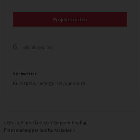
Projekt starten
6
Teile mit Freunden
Stichwörter
Kunstpelz
,
Ledergürtel
,
Spankorb
«
Gratis Schnittmuster Schnabelinabag
Fransenshopper aus Kunstleder
»