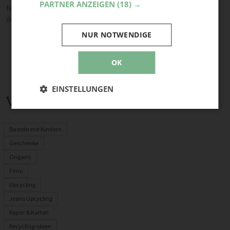
PARTNER ANZEIGEN
(18) →
Noch keine Kommentare — sei die Erste oder der Erste und teile
deine Meinung.
NUR NOTWENDIGE
OK
EINSTELLUNGEN
Verwandte Themen
Basteln mit Kindern
Geschenke
Origami
Fimo
Upcycling
Jeans Upcycling
Papier & Karton
Recycling-Ideen