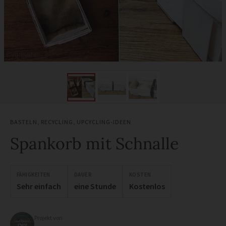
BASTELN
,
RECYCLING
,
UPCYCLING-IDEEN
Spankorb mit Schnalle
FÄHIGKEITEN
DAUER
KOSTEN
Sehr einfach
eine Stunde
Kostenlos
Projekt von