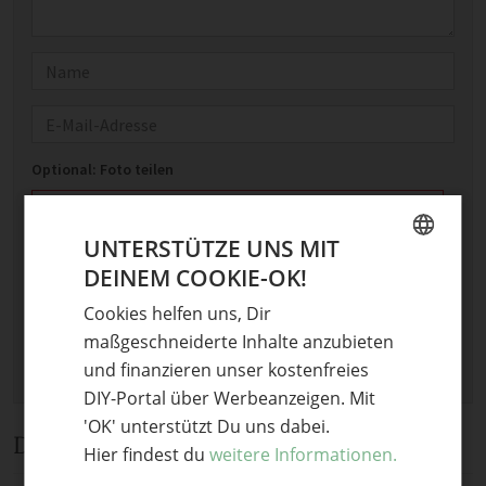
Name
E-Mail
Optional: Foto teilen
Bild anhängen
UNTERSTÜTZE UNS MIT
Keine Datei ausgewählt
DEINEM COOKIE-OK!
Maximale Dateigröße: 8 MB.
GERMAN
Erlaubt:
Bild
.
Cookies helfen uns, Dir
ENGLISH
maßgeschneiderte Inhalte anzubieten
und finanzieren unser kostenfreies
DIY-Portal über Werbeanzeigen. Mit
'OK' unterstützt Du uns dabei.
Diskussion
Hier findest du
weitere Informationen.