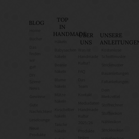
TOP
BLOG
IN
Home
HANDMADE
ÜBER
UNSERE
Bücher
Häkeln
UNS
ANLEITUNGE
Das
Babysachen
Was ist
Kostenlose
finden
häkeln
Handmade
Schnittmuster
wir
Kultur?
Beanie
Strickmuster
gut!
häkeln
FAQ
Bauanleitungen
DIY
Blume
Das
Szene
Faltanleitungen
häkeln
Team
News
Dein
Mütze
Kontakt
Gewinne
Merkzettel
häkeln
Mediadaten
Gute
Stoffrechner
Kuscheltier
Handmade
Nachrichten!
Stofflexikon
häkeln
Kultur
Leselounge
Nählexikon
2025/26
Tasche
Neue
Stricklexikon
häkeln
Produkte
Produkte
testen
Häkellexikon