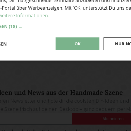
uns, Dir maßgeschneiderte Inhalte anzubieten und finanzie
Y-Portal über Werbeanzeigen. Mit 'OK' unterstützt Du uns da
weitere Informationen.
GEN
(18) →
GEN
OK
NUR N
deen und News aus der Handmade Szene
ren Newsletter und hole dir die coolsten DIY-Ideen und
Szene frisch auf deinen Desktop – ganz bequem per Ma
Abonnieren