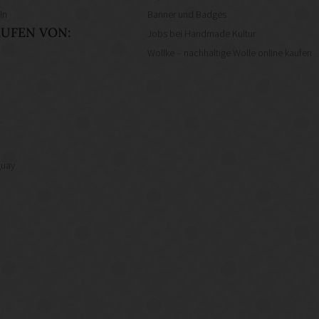
ln
Banner und Badges
UFEN VON:
Jobs bei Handmade Kultur
Wollke – nachhaltige Wolle online kaufen
f
guay