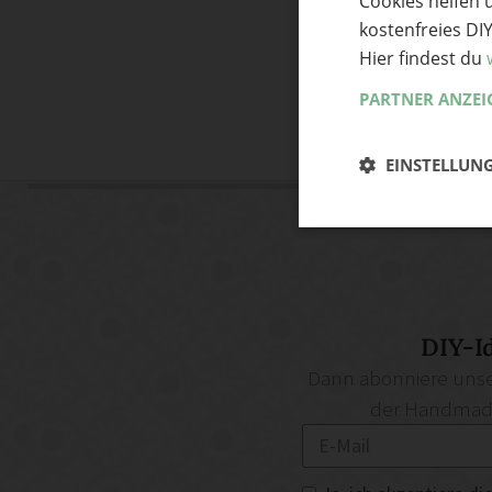
Cookies helfen 
kostenfreies DI
Hier findest du
PARTNER ANZEI
EINSTELLUN
DIY-I
Dann abonniere unse
der Handmade 