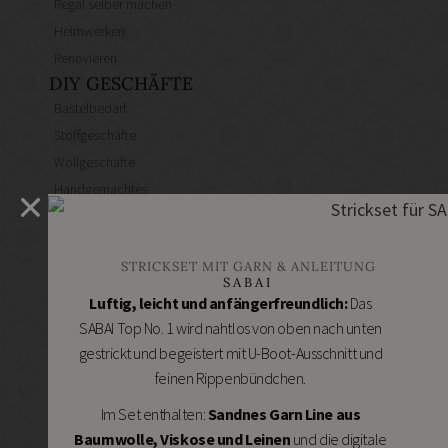
Regal selber machen
Heimwerken
Renovieren
DIY GESCHÄFTE
Bastelbedarf
Stoffgeschäfte
Wollgeschäfte
Handgemachtes
Schneidereibedarf
Handarbeitszubehör
STRICKSET MIT GARN & ANLEITUNG
DIY Online Shops
SABAI
Schmuckzubehör
Luftig, leicht und anfängerfreundlich:
Das
Nähmaschinen
SABAI Top No. 1 wird nahtlos von oben nach unten
gestrickt und begeistert mit U-Boot-Ausschnitt und
feinen Rippenbündchen.
Im Set enthalten:
Sandnes Garn Line aus
Baumwolle, Viskose und Leinen
und die digitale