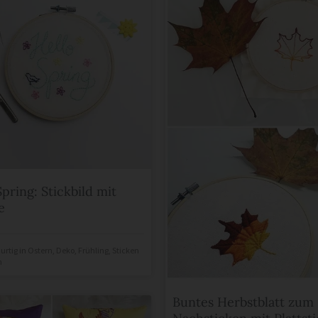
Spring: Stickbild mit
e
urtig
in
Ostern
,
Deko
,
Frühling
,
Sticken
n
Buntes Herbstblatt zum