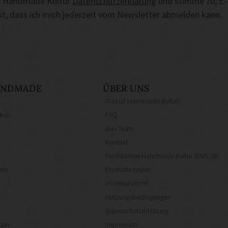
die Handmade Kultur
Datenschutzerklärung
und stimme zu, E-
ist, dass ich mich jederzeit vom Newsletter abmelden kann.
HANDMADE
ÜBER UNS
Was ist Handmade Kultur?
keln
FAQ
Das Team
Kontakt
Mediadaten Handmade Kultur 2025/26
eln
Produkte testen
Widerrufsrecht
Nutzungsbedingungen
Datenschutzerklärung
eln
Impressum