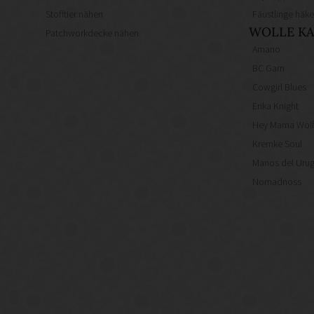
Stofftier nähen
Fäustlinge häke
WOLLE KA
Patchworkdecke nähen
Amano
BC Garn
Cowgirl Blues
Erika Knight
Hey Mama Wol
Kremke Soul
Manos del Uru
Nomadnoss