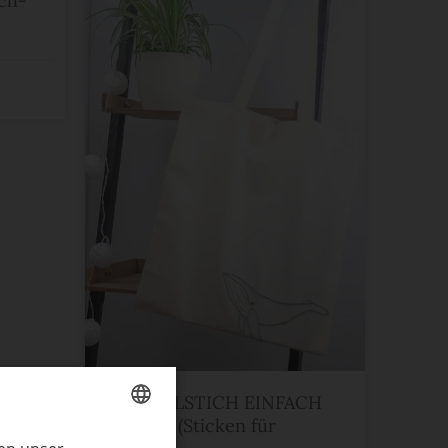
ich-
DER STIELSTICH EINFACH
ERKLÄRT (Sticken für
GERMAN