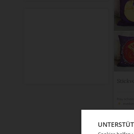
Stickv
frau schein
merke
UNTERSTÜTZ