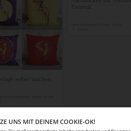
Nachsticken mit Plattst
Tutorial
heiterundhurtig
in
Sticken
,
Herbst
merken
orlage selber machen
er
in
Geschenkideen
,
Nähen
,
Sticken
n
E UNS MIT DEINEM COOKIE-OK!