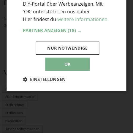
Diskussion
DIY-Portal über Werbeanzeigen. Mit
'OK' unterstützt Du uns dabei.
Noch keine Kommentare — sei die Erste oder der Erste und teile
Hier findest du
weitere Informationen.
deine Meinung.
PARTNER ANZEIGEN
(18) →
NUR NOTWENDIGE
OK
Verwandte Themen
EINSTELLUNGEN
Schnittmuster
PDF-Schnittmuster
Stoffrechner
Stofflexikon
Nählexikon
Tasche selber machen