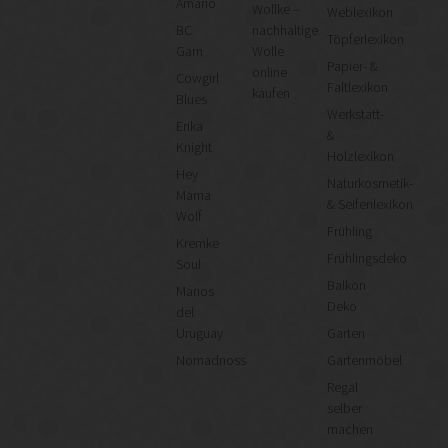
Amano
Wollke –
Weblexikon
BC
nachhaltige
Töpferlexikon
Garn
Wolle
Papier- &
online
Cowgirl
Faltlexikon
kaufen
Blues
Werkstatt-
Erika
&
Knight
Holzlexikon
Hey
Naturkosmetik-
Mama
& Seifenlexikon
Wolf
Frühling
Kremke
Frühlingsdeko
Soul
Balkon
Manos
Deko
del
Uruguay
Garten
Nomadnoss
Gartenmöbel
Regal
selber
machen