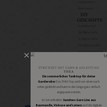
Heimwerken
Renovieren
DIY
GESCHÄFTE
Bastelbedarf
Stoffgeschäfte
Wollgeschäfte
Handgemachtes
Schneidereibedarf
Handarbeitszubehör
DIY
STRICKSET MIT GARN & ANLEITUNG
Online
THEA
Shops
Ein sommerliches Tanktop für deine
Schmuckzubehör
Garderobe:
Das THEA Top wird von oben nach
unten gestrickt und kann in der Länge ganz einfach
Nähmaschinen
angepasst werden.
Im Set enthalten:
Sandnes Garn Line aus
Baumwolle, Viskose und Leinen
und die digitale