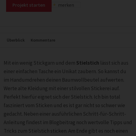
Projekt starten
merken
Überblick
Kommentare
Mit ein wenig Stickgarn und dem
Stielstich
lässt sich aus
einer einfachen Tasche ein Unikat zaubern. So kannst du
im Handumdrehen deinen Baumwollbeutel aufwerten.
Werte alte Kleidung mit einer stilvollen Stickerei auf.
Perfekt hierfür eignet sich der Stielstich. Ich bin total
fasziniert vom Sticken und es ist gar nicht so schwer wie
gedacht. Neben einer ausführlichen Schritt-für-Schritt-
Anleitung findest im Blogbeitrag noch wertvolle Tipps und
Tricks zum Stielstich sticken. Am Ende gibt es noch einen