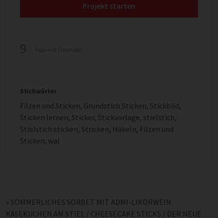
Projekt starten
9
Teile mit Freunden
Stichwörter
Filzen und Sticken
,
Grundstich Sticken
,
Stickbild
,
Sticken lernen
,
Sticker
,
Stickvorlage
,
stielstich
,
Stielstich sticken
,
Stricken, Häkeln, Filzen und
Sticken
,
wal
«
SOMMERLICHES SORBET MIT ADMI-LIKÖRWEIN
KÄSEKUCHEN AM STIEL / CHEESECAKE STICKS / DER NEUE