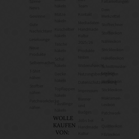
Szene
Faltanleitungen
häkeln
Team
News
Dein
Mütze
Kontakt
Gewinne
Merkzettel
häkeln
Mediadaten
Gute
Stoffrechner
Kuscheltier
Handmade
Nachrichten!
Stofflexikon
häkeln
Kultur
Leselounge
Nählexikon
2025/26
Tasche
Neue
Stricklexikon
häkeln
Produkte
Produkte
testen
Häkellexikon
Schal
Selbermachen
häkeln
Widerrufsrecht
Schnittmuster-
T-Shirt
Lexikon
Decke
Nutzungsbedingungen
nähen
häkeln
Wolllexikon
Datenschutzerklärung
Stofftier
Topflappen
Sticklexikon
Impressum
nähen
häkeln
Makramee-
Banner
Patchworkdecke
Fäustlinge
Lexikon
und
nähen
häkeln
Badges
Patchwork-
WOLLE
&
Jobs bei
KAUFEN
Quiltlexikon
Handmade
VON:
Kultur
Filzlexikon