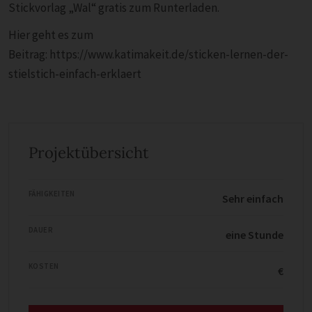
Stickvorlag „Wal“ gratis zum Runterladen.
Hier geht es zum
Beitrag: https://www.katimakeit.de/sticken-lernen-der-
stielstich-einfach-erklaert
Projektübersicht
FÄHIGKEITEN
Sehr einfach
DAUER
eine Stunde
KOSTEN
€