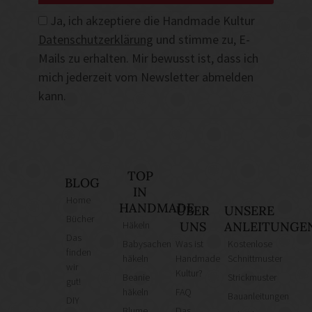
Ja, ich akzeptiere die Handmade Kultur
Datenschutzerklärung
und stimme zu, E-
Mails zu erhalten. Mir bewusst ist, dass ich
mich jederzeit vom Newsletter abmelden
kann.
TOP
BLOG
IN
Home
HANDMADE
ÜBER
UNSERE
Bücher
Häkeln
UNS
ANLEITUNGE
Das
Babysachen
Was ist
Kostenlose
finden
häkeln
Handmade
Schnittmuster
wir
Kultur?
Beanie
Strickmuster
gut!
häkeln
FAQ
Bauanleitungen
DIY
Blume
Das