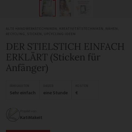
ALTE HANDWERKSTECHNIKEN
,
KREATIVITÄTSTECHNIKEN
,
NÄHEN
,
RECYCLING
,
STICKEN
,
UPCYCLING-IDEEN
DER STIELSTICH EINFACH
ERKLÄRT (Sticken für
Anfänger)
FÄHIGKEITEN
DAUER
KOSTEN
Sehr einfach
eine Stunde
€
Projekt von
KatiMakeIt