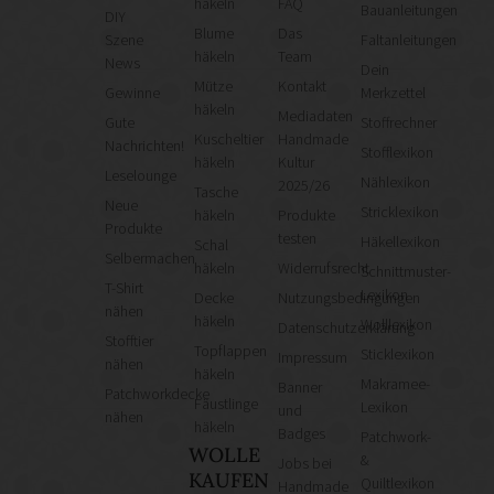
häkeln
FAQ
Bauanleitungen
DIY
Blume
Das
Szene
Faltanleitungen
häkeln
Team
News
Dein
Mütze
Kontakt
Gewinne
Merkzettel
häkeln
Mediadaten
Gute
Stoffrechner
Kuscheltier
Handmade
Nachrichten!
Stofflexikon
häkeln
Kultur
Leselounge
Nählexikon
2025/26
Tasche
Neue
Stricklexikon
häkeln
Produkte
Produkte
testen
Häkellexikon
Schal
Selbermachen
häkeln
Widerrufsrecht
Schnittmuster-
T-Shirt
Lexikon
Decke
Nutzungsbedingungen
nähen
häkeln
Wolllexikon
Datenschutzerklärung
Stofftier
Topflappen
Sticklexikon
Impressum
nähen
häkeln
Makramee-
Banner
Patchworkdecke
Fäustlinge
Lexikon
und
nähen
häkeln
Badges
Patchwork-
WOLLE
&
Jobs bei
KAUFEN
Quiltlexikon
Handmade