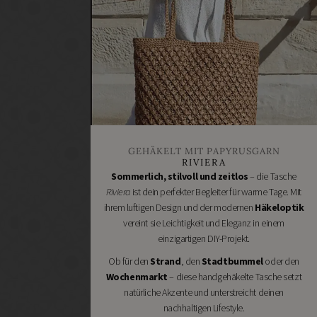
machen
Heimwerken
Renovieren
DIY
GESCHÄFTE
Bastelbedarf
Stoffgeschäfte
Wollgeschäfte
GEHÄKELT MIT PAPYRUSGARN
Handgemachtes
RIVIERA
Schneidereibedarf
Sommerlich, stilvoll und zeitlos
– die Tasche
Riviera
ist dein perfekter Begleiter für warme Tage. Mit
Handarbeitszubehör
ihrem luftigen Design und der modernen
Häkeloptik
DIY
vereint sie Leichtigkeit und Eleganz in einem
Online
einzigartigen DIY-Projekt.
Shops
Ob für den
Strand
, den
Stadtbummel
oder den
Schmuckzubehör
Wochenmarkt
– diese handgehäkelte Tasche setzt
Nähmaschinen
natürliche Akzente und unterstreicht deinen
nachhaltigen Lifestyle.