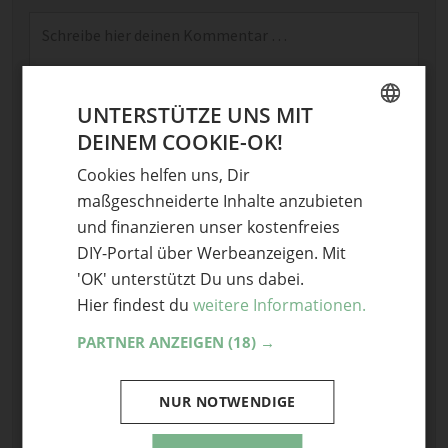
Kommentar
*
UNTERSTÜTZE UNS MIT
DEINEM COOKIE-OK!
GERMAN
Cookies helfen uns, Dir
ENGLISH
maßgeschneiderte Inhalte anzubieten
Name
und finanzieren unser kostenfreies
DIY-Portal über Werbeanzeigen. Mit
E-Mail
'OK' unterstützt Du uns dabei.
Optional: Foto teilen
Hier findest du
weitere Informationen.
Bild anhängen
PARTNER ANZEIGEN
(18) →
Keine Datei ausgewählt
Maximale Dateigröße: 8 MB.
NUR NOTWENDIGE
Erlaubt:
Bild
.