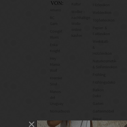
VON:
Kultur
Filzlexikon
Amano
Wollke –
Weblexikon
BC
nachhaltige
Töpferlexikon
Garn
Wolle
Papier- &
online
Cowgirl
Faltlexikon
kaufen
Blues
Werkstatt-
Erika
&
Knight
Holzlexikon
Hey
Naturkosmetik-
Mama
& Seifenlexikon
Wolf
Frühling
Kremke
Frühlingsdeko
Soul
Balkon
Manos
Deko
del
Uruguay
Garten
Nomadnoss
Gartenmöbel
Regal
selber