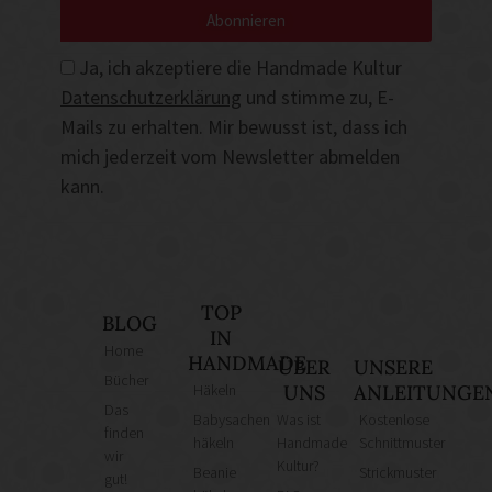
Abonnieren
Ja, ich akzeptiere die Handmade Kultur
Datenschutzerklärung
und stimme zu, E-
Mails zu erhalten. Mir bewusst ist, dass ich
mich jederzeit vom Newsletter abmelden
kann.
TOP
BLOG
IN
Home
HANDMADE
ÜBER
UNSERE
Bücher
Häkeln
UNS
ANLEITUNGE
Das
Babysachen
Was ist
Kostenlose
finden
häkeln
Handmade
Schnittmuster
wir
Kultur?
Beanie
Strickmuster
gut!